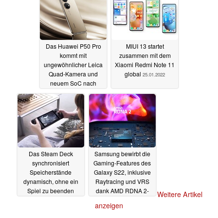
Das Huawei P50 Pro
MIUI 13 startet
kommt mit
zusammen mit dem
ungewöhnlicher Leica
Xiaomi Redmi Note 11
Quad-Kamera und
global
25.01.2022
neuem SoC nach
Europa
26.01.2022
Das Steam Deck
Samsung bewirbt die
synchronisiert
Gaming-Features des
Speicherstände
Galaxy S22, inklusive
dynamisch, ohne ein
Raytracing und VRS
Spiel zu beenden
dank AMD RDNA 2-
Weitere Artikel
GPU
25.01.2022
25.01.2022
anzeigen