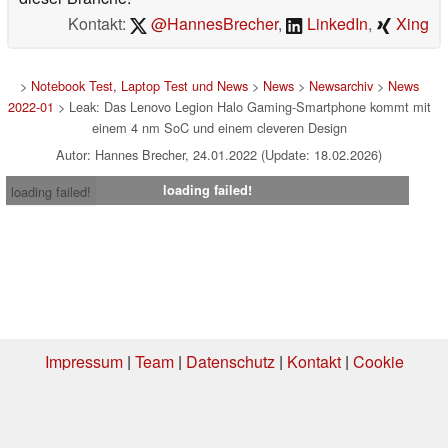
Kontakt:
@HannesBrecher
,
LinkedIn
,
Xing
>
Notebook Test, Laptop Test und News
>
News
>
Newsarchiv
>
News
2022-01
> Leak: Das Lenovo Legion Halo Gaming-Smartphone kommt mit
einem 4 nm SoC und einem cleveren Design
Autor: Hannes Brecher, 24.01.2022 (Update: 18.02.2026)
loading failed!
loading failed!
Impressum
|
Team
|
Datenschutz
|
Kontakt
|
Cookie
Einstellungen
| 06.08.2026 00:07
* Beim Kauf über einen Affiliate-Link kann Notebookcheck eine Vergütung
erhalten. Vielen Dank für Ihre Unterstützung!.