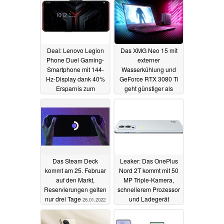
Deal: Lenovo Legion
Das XMG Neo 15 mit
Phone Duel Gaming-
externer
Smartphone mit 144-
Wasserkühlung und
Hz-Display dank 40%
GeForce RTX 3080 Ti
Ersparnis zum
geht günstiger als
Spitzenpreis bei
erwartet in den
Amazon
Vorverkauf
07.02.2022
27.01.2022
Das Steam Deck
Leaker: Das OnePlus
kommt am 25. Februar
Nord 2T kommt mit 50
auf den Markt,
MP Triple-Kamera,
Reservierungen gelten
schnellerem Prozessor
nur drei Tage
und Ladegerät
26.01.2022
26.01.2022