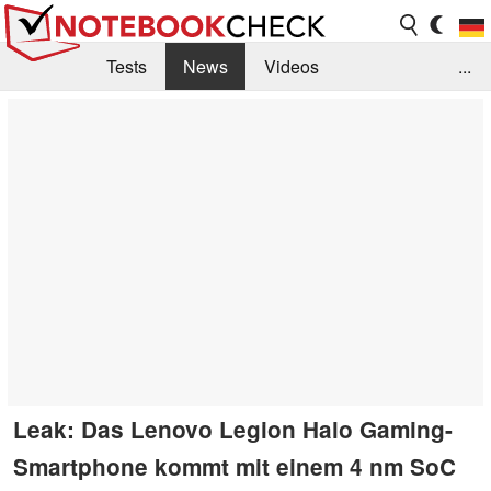
Tests
News
Videos
...
Benchmarks & Tech
Externe Tests
Kaufberatung
Deals
Suche
Jobs
Forum
Leak: Das Lenovo Legion Halo Gaming-
Smartphone kommt mit einem 4 nm SoC