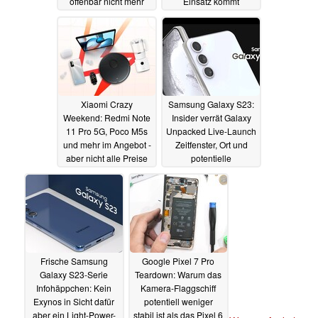
offenbar nicht mehr
Einsatz kommt
lange
05.11.2022
05.11.2022
Xiaomi Crazy
Samsung Galaxy S23:
Weekend: Redmi Note
Insider verrät Galaxy
11 Pro 5G, Poco M5s
Unpacked Live-Launch
und mehr im Angebot -
Zeitfenster, Ort und
aber nicht alle Preise
potentielle
sind attraktiv
Verfügbarkeit
05.11.2022
04.11.2022
Frische Samsung
Google Pixel 7 Pro
Galaxy S23-Serie
Teardown: Warum das
Infohäppchen: Kein
Kamera-Flaggschiff
Exynos in Sicht dafür
potentiell weniger
aber ein Light-Power-
stabil ist als das Pixel 6