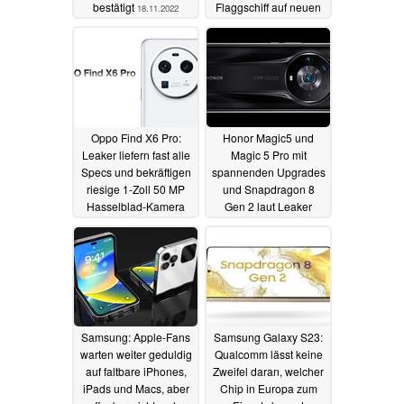
bestätigt
Flaggschiff auf neuen
18.11.2022
Renderbildern
07.11.2022
Oppo Find X6 Pro:
Honor Magic5 und
Leaker liefern fast alle
Magic 5 Pro mit
Specs und bekräftigen
spannenden Upgrades
riesige 1-Zoll 50 MP
und Snapdragon 8
Hasselblad-Kamera
Gen 2 laut Leaker
06.11.2022
06.11.2022
Samsung: Apple-Fans
Samsung Galaxy S23:
warten weiter geduldig
Qualcomm lässt keine
auf faltbare iPhones,
Zweifel daran, welcher
iPads und Macs, aber
Chip in Europa zum