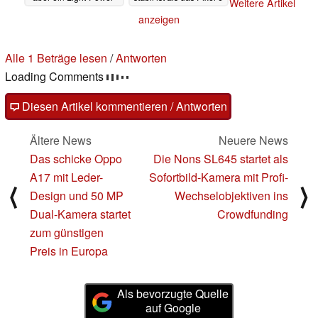
Weitere Artikel
Modus
Pro
04.11.2022
03.11.2022
anzeigen
Alle 1 Beträge lesen
/
Antworten
Loading Comments
Diesen Artikel kommentieren / Antworten
Ältere News
Neuere News
Das schicke Oppo
Die Nons SL645 startet als
A17 mit Leder-
Sofortbild-Kamera mit Profi-
⟨
⟩
Design und 50 MP
Wechselobjektiven ins
Dual-Kamera startet
Crowdfunding
zum günstigen
Preis in Europa
Als bevorzugte Quelle
auf Google