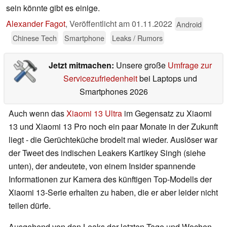
sein könnte gibt es einige.
Alexander Fagot
,
Veröffentlicht am
01.11.2022
Android
Chinese Tech
Smartphone
Leaks / Rumors
Jetzt mitmachen:
Unsere große
Umfrage zur
Servicezufriedenheit
bei Laptops und
Smartphones 2026
Auch wenn das
Xiaomi 13 Ultra
im Gegensatz zu Xiaomi
13 und Xiaomi 13 Pro noch ein paar Monate in der Zukunft
liegt - die Gerüchteküche brodelt mal wieder. Auslöser war
der Tweet des indischen Leakers Kartikey Singh (siehe
unten), der andeutete, von einem Insider spannende
Informationen zur Kamera des künftigen Top-Modells der
Xiaomi 13-Serie erhalten zu haben, die er aber leider nicht
teilen dürfe.
Ausgehend von den Leaks der letzten Tage und Wochen,