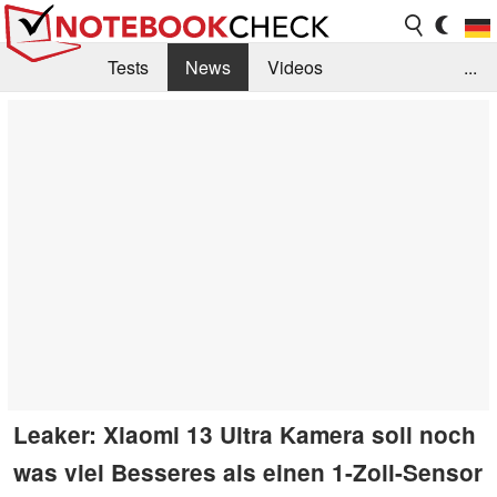
Tests
News
Videos
...
Benchmarks & Tech
Externe Tests
Kaufberatung
Deals
Suche
Jobs
Forum
Leaker: Xiaomi 13 Ultra Kamera soll noch
was viel Besseres als einen 1-Zoll-Sensor