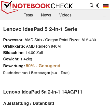
Tests
News
Videos
...
Benchmarks & Tech
Externe Tests
Lenovo IdeaPad 5 2-in-1 Serie
Kaufberatung
Deals
Suche
Jobs
Prozessor:
AMD Strix / Gorgon Point Ryzen AI 5 430
Grafikkarte:
AMD Radeon 840M
Forum
Bildschirm:
14.00 Zoll
Gewicht:
1.42kg
50%
- Genügend
Bewertung:
Durchschnitt von
1
Bewertungen (aus
1
Tests)
Lenovo IdeaPad 5a 2-in-1 14AGP11
Ausstattung / Datenblatt