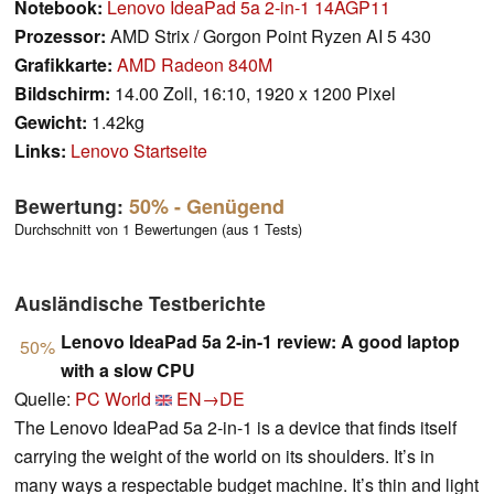
Notebook:
Lenovo IdeaPad 5a 2-in-1 14AGP11
Prozessor:
AMD Strix / Gorgon Point Ryzen AI 5 430
Grafikkarte:
AMD Radeon 840M
Bildschirm:
14.00 Zoll, 16:10, 1920 x 1200 Pixel
Gewicht:
1.42kg
Links:
Lenovo Startseite
Bewertung:
50%
- Genügend
Durchschnitt von 1 Bewertungen (aus 1 Tests)
Ausländische Testberichte
Lenovo IdeaPad 5a 2-in-1 review: A good laptop
50%
with a slow CPU
Quelle:
PC World
EN→DE
The Lenovo IdeaPad 5a 2-in-1 is a device that finds itself
carrying the weight of the world on its shoulders. It’s in
many ways a respectable budget machine. It’s thin and light