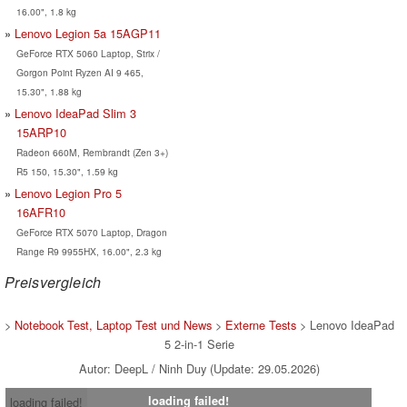
16.00", 1.8 kg
Lenovo Legion 5a 15AGP11
GeForce RTX 5060 Laptop, Strix /
Gorgon Point Ryzen AI 9 465,
15.30", 1.88 kg
Lenovo IdeaPad Slim 3
15ARP10
Radeon 660M, Rembrandt (Zen 3+)
R5 150, 15.30", 1.59 kg
Lenovo Legion Pro 5
16AFR10
GeForce RTX 5070 Laptop, Dragon
Range R9 9955HX, 16.00", 2.3 kg
Preisvergleich
>
Notebook Test, Laptop Test und News
>
Externe Tests
> Lenovo IdeaPad
5 2-in-1 Serie
Autor: DeepL / Ninh Duy (Update: 29.05.2026)
loading failed!
loading failed!