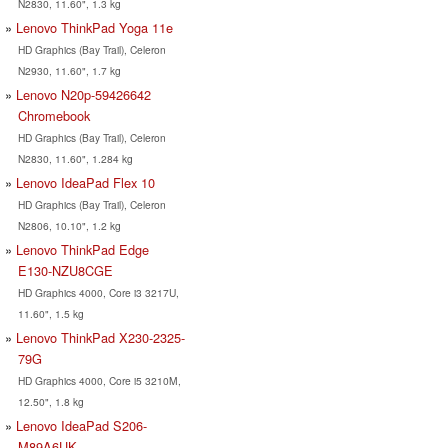
N2830, 11.60", 1.3 kg
Lenovo ThinkPad Yoga 11e
HD Graphics (Bay Trail), Celeron
N2930, 11.60", 1.7 kg
Lenovo N20p-59426642
Chromebook
HD Graphics (Bay Trail), Celeron
N2830, 11.60", 1.284 kg
Lenovo IdeaPad Flex 10
HD Graphics (Bay Trail), Celeron
N2806, 10.10", 1.2 kg
Lenovo ThinkPad Edge
E130-NZU8CGE
HD Graphics 4000, Core i3 3217U,
11.60", 1.5 kg
Lenovo ThinkPad X230-2325-
79G
HD Graphics 4000, Core i5 3210M,
12.50", 1.8 kg
Lenovo IdeaPad S206-
M89A6UK