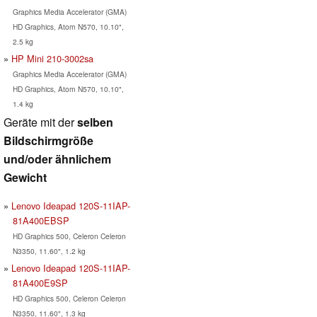
Graphics Media Accelerator (GMA)
HD Graphics, Atom N570, 10.10",
2.5 kg
HP Mini 210-3002sa
Graphics Media Accelerator (GMA)
HD Graphics, Atom N570, 10.10",
1.4 kg
Geräte mit der
selben
Bildschirmgröße
und/oder ähnlichem
Gewicht
Lenovo Ideapad 120S-11IAP-
81A400EBSP
HD Graphics 500, Celeron Celeron
N3350, 11.60", 1.2 kg
Lenovo Ideapad 120S-11IAP-
81A400E9SP
HD Graphics 500, Celeron Celeron
N3350, 11.60", 1.3 kg