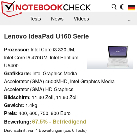
Tests
News
Videos
...
Benchmarks & Tech
Externe Tests
Lenovo IdeaPad U160 Serie
Kaufberatung
Deals
Suche
Jobs
Prozessor:
Intel Core i3 330UM,
Intel Core i5 470UM, Intel Pentium
Forum
U5400
Grafikkarte:
Intel Graphics Media
Accelerator (GMA) 4500MHD, Intel Graphics Media
Accelerator (GMA) HD Graphics
Bildschirm:
11.30 Zoll, 11.60 Zoll
Gewicht:
1.4kg
Preis:
400, 600, 750, 800 Euro
67.5%
- Befriedigend
Bewertung:
Durchschnitt von
4
Bewertungen (aus
6
Tests)