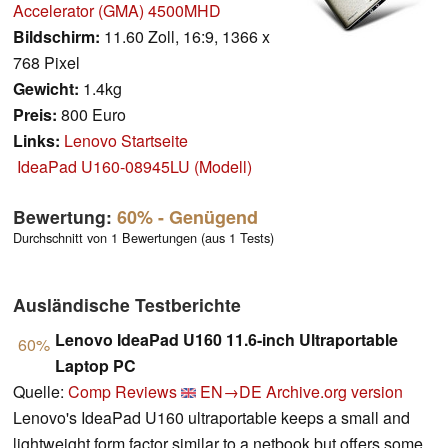
Accelerator (GMA) 4500MHD
Bildschirm:
11.60 Zoll, 16:9, 1366 x
768 Pixel
Gewicht:
1.4kg
Preis:
800 Euro
Links:
Lenovo Startseite
IdeaPad U160-08945LU (Modell)
Bewertung:
60%
- Genügend
Durchschnitt von 1 Bewertungen (aus 1 Tests)
Ausländische Testberichte
Lenovo IdeaPad U160 11.6-inch Ultraportable
60%
Laptop PC
Quelle:
Comp Reviews
EN→DE
Archive.org version
Lenovo's IdeaPad U160 ultraportable keeps a small and
lightweight form factor similar to a netbook but offers some