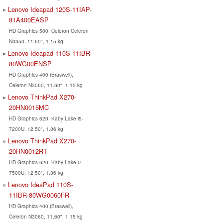
Lenovo Ideapad 120S-11IAP-
81A400EASP
HD Graphics 500, Celeron Celeron
N3350, 11.60", 1.15 kg
Lenovo Ideapad 110S-11IBR-
80WG00ENSP
HD Graphics 400 (Braswell),
Celeron N3060, 11.60", 1.15 kg
Lenovo ThinkPad X270-
20HN0015MC
HD Graphics 620, Kaby Lake i5-
7200U, 12.50", 1.36 kg
Lenovo ThinkPad X270-
20HN0012RT
HD Graphics 620, Kaby Lake i7-
7500U, 12.50", 1.36 kg
Lenovo IdeaPad 110S-
11IBR-80WG0060FR
HD Graphics 400 (Braswell),
Celeron N3060, 11.60", 1.15 kg