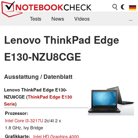
Tests
News
Videos
...
Benchmarks & Tech
Externe Tests
Lenovo ThinkPad Edge
Kaufberatung
Deals
Suche
Jobs
E130-NZU8CGE
Forum
Ausstattung / Datenblatt
Lenovo ThinkPad Edge E130-
NZU8CGE (
ThinkPad Edge E130
Serie
)
Prozessor
Intel Core i3-3217U
2c/4t 2 x
1.8 GHz, Ivy Bridge
Grafikkarte
Intel HD Graphics 4000