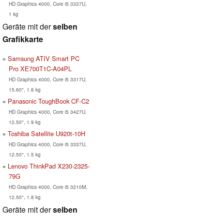
HD Graphics 4000, Core i5 3337U,
1 kg
Geräte mit der
selben
Grafikkarte
Samsung ATIV Smart PC
Pro XE700T1C-A04PL
HD Graphics 4000, Core i5 3317U,
15.60", 1.6 kg
Panasonic ToughBook CF-C2
HD Graphics 4000, Core i5 3427U,
12.50", 1.9 kg
Toshiba Satellite U920t-10H
HD Graphics 4000, Core i5 3337U,
12.50", 1.5 kg
Lenovo ThinkPad X230-2325-
79G
HD Graphics 4000, Core i5 3210M,
12.50", 1.8 kg
Geräte mit der
selben