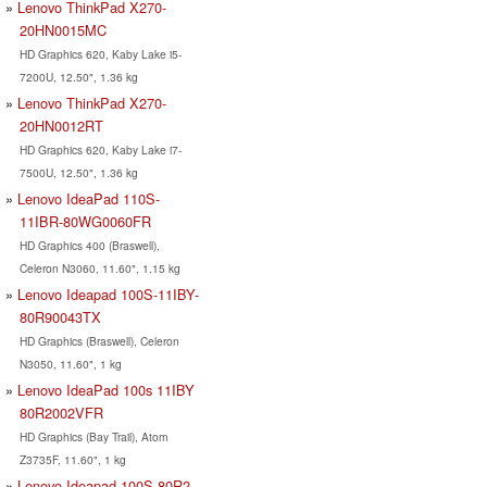
Lenovo ThinkPad X270-
20HN0015MC
HD Graphics 620, Kaby Lake i5-
7200U, 12.50", 1.36 kg
Lenovo ThinkPad X270-
20HN0012RT
HD Graphics 620, Kaby Lake i7-
7500U, 12.50", 1.36 kg
Lenovo IdeaPad 110S-
11IBR-80WG0060FR
HD Graphics 400 (Braswell),
Celeron N3060, 11.60", 1.15 kg
Lenovo Ideapad 100S-11IBY-
80R90043TX
HD Graphics (Braswell), Celeron
N3050, 11.60", 1 kg
Lenovo IdeaPad 100s 11IBY
80R2002VFR
HD Graphics (Bay Trail), Atom
Z3735F, 11.60", 1 kg
Lenovo Ideapad 100S 80R2