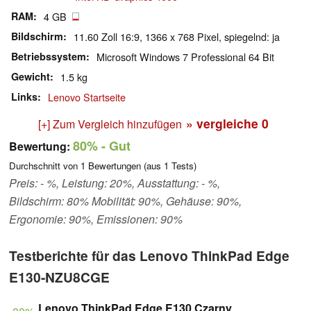
RAM
4 GB
Bildschirm
11.60 Zoll 16:9, 1366 x 768 Pixel, spiegelnd: ja
Betriebssystem
Microsoft Windows 7 Professional 64 Bit
Gewicht
1.5 kg
Links
Lenovo Startseite
» vergleiche
0
[+] Zum Vergleich hinzufügen
80%
- Gut
Bewertung:
Durchschnitt von
1
Bewertungen (aus
1
Tests)
Preis: - %, Leistung: 20%, Ausstattung: - %,
Bildschirm: 80% Mobilität: 90%, Gehäuse: 90%,
Ergonomie: 90%, Emissionen: 90%
Testberichte für das Lenovo ThinkPad Edge
E130-NZU8CGE
Lenovo ThinkPad Edge E130 Czarny