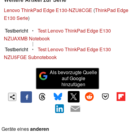
Lenovo ThinkPad Edge E130-NZU8CGE
(
ThinkPad Edge
E130 Serie
)
Testbericht
•
Test Lenovo ThinkPad Edge E130
NZUAXMB Notebook
|
Testbericht
•
Test Lenovo ThinkPad Edge E130
NZU5FGE Subnotebook
Als bevorzugte Quelle
auf Google
hinzufügen
Geräte eines
anderen