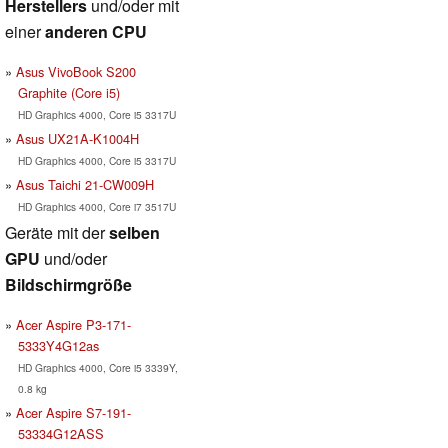
Herstellers
und/oder mit
einer
anderen CPU
Asus VivoBook S200
Graphite (Core i5)
HD Graphics 4000, Core i5 3317U
Asus UX21A-K1004H
HD Graphics 4000, Core i5 3317U
Asus Taichi 21-CW009H
HD Graphics 4000, Core i7 3517U
Geräte mit der
selben
GPU
und/oder
Bildschirmgröße
Acer Aspire P3-171-
5333Y4G12as
HD Graphics 4000, Core i5 3339Y,
0.8 kg
Acer Aspire S7-191-
53334G12ASS