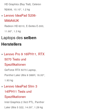
HD Graphics (Bay Trail), Celeron
N2806, 10.10", 1.2 kg
Lenovo IdeaPad S206-
M89A6UK
Radeon HD 6310, E-Series E-300,
11.60", 1.3 kg
Laptops des
selben
Herstellers
Lenovo Pro 9 16IPH11, RTX
5070 Tests und
Spezifikationen
GeForce RTX 5070 Laptop,
Panther Lake Ultra 9 386H, 16.00",
1.93 kg
Lenovo IdeaPad Slim 3
14IPH11 Tests und
Spezifikationen
Intel Graphics 2 Xe3 PTL, Panther
Lake Ultra 5 322, 14.00", 1.29 kg