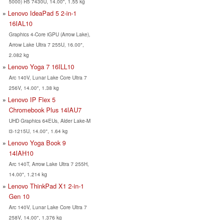
5000) R5 7430U, 14.00", 1.55 kg
Lenovo IdeaPad 5 2-in-1
16IAL10
Graphics 4-Core iGPU (Arrow Lake),
Arrow Lake Ultra 7 255U, 16.00",
2.082 kg
Lenovo Yoga 7 16ILL10
Arc 140V, Lunar Lake Core Ultra 7
256V, 14.00", 1.38 kg
Lenovo IP Flex 5
Chromebook Plus 14IAU7
UHD Graphics 64EUs, Alder Lake-M
i3-1215U, 14.00", 1.64 kg
Lenovo Yoga Book 9
14IAH10
Arc 140T, Arrow Lake Ultra 7 255H,
14.00", 1.214 kg
Lenovo ThinkPad X1 2-in-1
Gen 10
Arc 140V, Lunar Lake Core Ultra 7
258V, 14.00", 1.376 kg