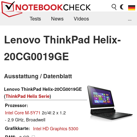
Tests
News
Videos
...
Benchmarks & Tech
Externe Tests
Lenovo ThinkPad Helix-
Kaufberatung
Deals
Suche
Jobs
20CG0019GE
Forum
Ausstattung / Datenblatt
Lenovo ThinkPad Helix-20CG0019GE
(
ThinkPad Helix Serie
)
Prozessor
Intel Core M-5Y71
2c/4t 2 x 1.2
- 2.9 GHz, Broadwell
Grafikkarte
Intel HD Graphics 5300