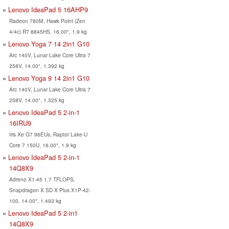
Lenovo IdeaPad 5 16AHP9
Radeon 780M, Hawk Point (Zen
4/4c) R7 8845HS, 16.00", 1.9 kg
Lenovo Yoga 7 14 2in1 G10
Arc 140V, Lunar Lake Core Ultra 7
258V, 14.00", 1.392 kg
Lenovo Yoga 9 14 2in1 G10
Arc 140V, Lunar Lake Core Ultra 7
258V, 14.00", 1.325 kg
Lenovo IdeaPad 5 2-in-1
16IRU9
Iris Xe G7 96EUs, Raptor Lake-U
Core 7 150U, 16.00", 1.9 kg
Lenovo IdeaPad 5 2-in-1
14Q8X9
Adreno X1-45 1.7 TFLOPS,
Snapdragon X SD X Plus X1P-42-
100, 14.00", 1.493 kg
Lenovo IdeaPad 5 2-in1
14Q8X9