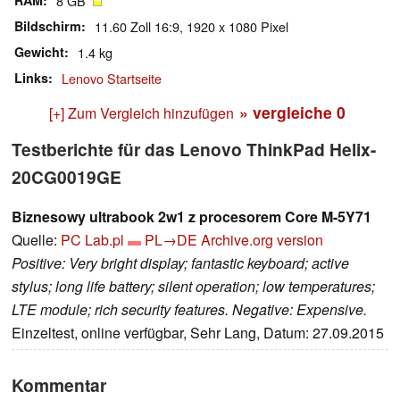
RAM
8 GB
Bildschirm
11.60 Zoll 16:9, 1920 x 1080 Pixel
Gewicht
1.4 kg
Links
Lenovo Startseite
» vergleiche
0
[+] Zum Vergleich hinzufügen
Testberichte für das Lenovo ThinkPad Helix-
20CG0019GE
Biznesowy ultrabook 2w1 z procesorem Core M-5Y71
Quelle:
PC Lab.pl
PL→DE
Archive.org version
Positive: Very bright display; fantastic keyboard; active
stylus; long life battery; silent operation; low temperatures;
LTE module; rich security features. Negative: Expensive.
Einzeltest, online verfügbar, Sehr Lang, Datum: 27.09.2015
Kommentar