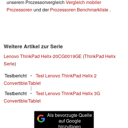
unserem Prozessorvergleich
Vergleich mobiler
Prozessoren
und der
Prozessoren Benchmarkliste
.
Weitere Artikel zur Serie
Lenovo ThinkPad Helix-20CG0019GE
(
ThinkPad Helix
Serie
)
Testbericht
•
Test Lenovo ThinkPad Helix 2
Convertible/Tablet
|
Testbericht
•
Test Lenovo ThinkPad Helix 3G
Convertible/Tablet
Als bevorzugte Quelle
auf Google
hinzufügen