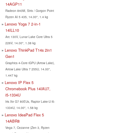
14AGP11
Radeon 840M, Strix / Gorgon Point
Ryzen AI 5 435, 14.00", 1.4 kg
Lenovo Yoga 7 2-in-1
14ILL10
Arc 130V, Lunar Lake Core Ultra 5
226V, 14.00", 1.38 kg
Lenovo ThinkPad T14s 2in1
Gen1
Graphics 4-Core iGPU (Arrow Lake),
Arrow Lake Ultra 7 255U, 14.00",
1.447 kg
Lenovo IP Flex 5
Chromebook Plus 14IAU7,
i5-1334U
Iris Xe G7 80EUs, Raptor Lake-U i5-
1334U, 14.00", 1.58 kg
Lenovo IdeaPad Flex 5
14ABR8
Vega 7, Cezanne (Zen 3, Ryzen