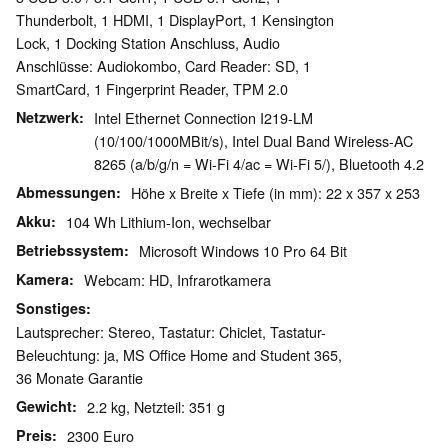
Thunderbolt, 1 HDMI, 1 DisplayPort, 1 Kensington
Lock, 1 Docking Station Anschluss, Audio
Anschlüsse: Audiokombo, Card Reader: SD, 1
SmartCard, 1 Fingerprint Reader, TPM 2.0
Netzwerk
Intel Ethernet Connection I219-LM
(10/100/1000MBit/s), Intel Dual Band Wireless-AC
8265 (a/b/g/n = Wi-Fi 4/ac = Wi-Fi 5/), Bluetooth 4.2
Abmessungen
Höhe x Breite x Tiefe (in mm): 22 x 357 x 253
Akku
104 Wh Lithium-Ion, wechselbar
Betriebssystem
Microsoft Windows 10 Pro 64 Bit
Kamera
Webcam: HD, Infrarotkamera
Sonstiges
Lautsprecher: Stereo, Tastatur: Chiclet, Tastatur-
Beleuchtung: ja, MS Office Home and Student 365,
36 Monate Garantie
Gewicht
2.2 kg, Netzteil: 351 g
Preis
2300 Euro