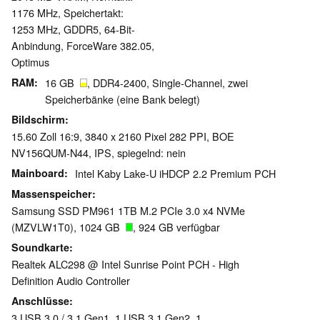
1176 MHz, Speichertakt:
1253 MHz, GDDR5, 64-Bit-
Anbindung, ForceWare 382.05,
Optimus
RAM
16 GB
, DDR4-2400, Single-Channel, zwei
Speicherbänke (eine Bank belegt)
Bildschirm
15.60 Zoll 16:9, 3840 x 2160 Pixel 282 PPI, BOE
NV156QUM-N44, IPS, spiegelnd: nein
Mainboard
Intel Kaby Lake-U iHDCP 2.2 Premium PCH
Massenspeicher
Samsung SSD PM961 1TB M.2 PCIe 3.0 x4 NVMe
(MZVLW1T0), 1024 GB
, 924 GB verfügbar
Soundkarte
Realtek ALC298 @ Intel Sunrise Point PCH - High
Definition Audio Controller
Anschlüsse
3 USB 3.0 / 3.1 Gen1, 1 USB 3.1 Gen2, 1