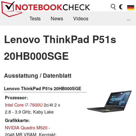
Tests
News
Videos
...
Benchmarks & Tech
Externe Tests
Lenovo ThinkPad P51s
Kaufberatung
Deals
Suche
Jobs
20HB000SGE
Forum
Ausstattung / Datenblatt
Lenovo ThinkPad P51s 20HB000SGE
Prozessor
Intel Core i7-7600U
2c/4t 2 x
2.8 - 3.9 GHz, Kaby Lake
Grafikkarte
NVIDIA Quadro M520
-
2048 MB VRAM, Kerntakt: