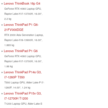
Lenovo ThinkBook 16p G4
GeForce RTX 4060 Laptop GPU,
Raptor Lake-H i7-13700H, 16.00",
2.2 kg
Lenovo ThinkPad P1 G6-
21FV000DGE
RTX 2000 Ada Generation Laptop,
Raptor Lake-H i9-13900H, 16.00",
1.865 kg
Lenovo ThinkPad P1 G6
GeForce RTX 4060 Laptop GPU,
Raptor Lake-H i7-13700H, 16.00",
1.86 kg
Lenovo ThinkPad P14s G3,
i7-1260P T550
T550 Laptop GPU, Alder Lake-P i7-
1260P, 14.00", 1.24 kg
Lenovo ThinkPad P15v G3,
i7-12700H T1200
T1200 Laptop GPU, Alder Lake-S