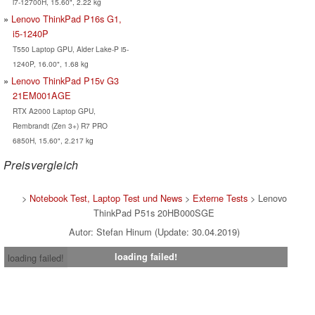
i7-12700H, 15.60", 2.22 kg
Lenovo ThinkPad P16s G1,
i5-1240P
T550 Laptop GPU, Alder Lake-P i5-
1240P, 16.00", 1.68 kg
Lenovo ThinkPad P15v G3
21EM001AGE
RTX A2000 Laptop GPU,
Rembrandt (Zen 3+) R7 PRO
6850H, 15.60", 2.217 kg
Preisvergleich
>
Notebook Test, Laptop Test und News
>
Externe Tests
> Lenovo
ThinkPad P51s 20HB000SGE
Autor: Stefan Hinum (Update: 30.04.2019)
loading failed!
loading failed!