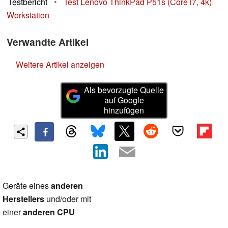
Testbericht
•
Test Lenovo ThinkPad P51s (Core i7, 4k)
Workstation
Verwandte Artikel
Weitere Artikel anzeigen
Als bevorzugte Quelle
auf Google
hinzufügen
Geräte eines
anderen
Herstellers
und/oder mit
einer
anderen CPU