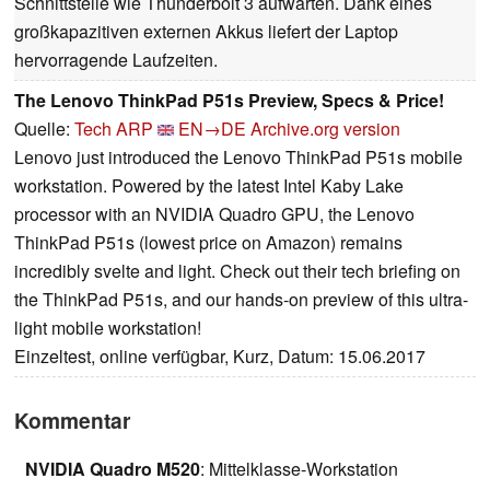
Schnittstelle wie Thunderbolt 3 aufwarten. Dank eines
großkapazitiven externen Akkus liefert der Laptop
hervorragende Laufzeiten.
The Lenovo ThinkPad P51s Preview, Specs & Price!
Quelle:
Tech ARP
EN→DE
Archive.org version
Lenovo just introduced the Lenovo ThinkPad P51s mobile
workstation. Powered by the latest Intel Kaby Lake
processor with an NVIDIA Quadro GPU, the Lenovo
ThinkPad P51s (lowest price on Amazon) remains
incredibly svelte and light. Check out their tech briefing on
the ThinkPad P51s, and our hands-on preview of this ultra-
light mobile workstation!
Einzeltest, online verfügbar, Kurz, Datum: 15.06.2017
Kommentar
NVIDIA Quadro M520
: Mittelklasse-Workstation