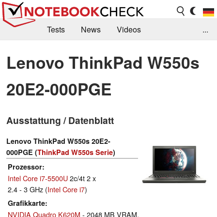
Tests
News
Videos
...
Benchmarks & Tech
Externe Tests
Lenovo ThinkPad W550s
Kaufberatung
Deals
Suche
Jobs
20E2-000PGE
Forum
Ausstattung / Datenblatt
Lenovo ThinkPad W550s 20E2-
000PGE (
ThinkPad W550s Serie
)
Prozessor
Intel Core i7-5500U
2c/4t 2 x
2.4 - 3 GHz (
Intel Core i7
)
Grafikkarte
NVIDIA Quadro K620M
- 2048 MB VRAM,