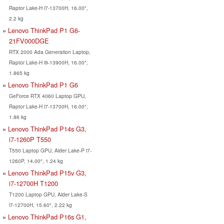
Raptor Lake-H i7-13700H, 16.00",
2.2 kg
Lenovo ThinkPad P1 G6-
21FV000DGE
RTX 2000 Ada Generation Laptop,
Raptor Lake-H i9-13900H, 16.00",
1.865 kg
Lenovo ThinkPad P1 G6
GeForce RTX 4060 Laptop GPU,
Raptor Lake-H i7-13700H, 16.00",
1.86 kg
Lenovo ThinkPad P14s G3,
i7-1260P T550
T550 Laptop GPU, Alder Lake-P i7-
1260P, 14.00", 1.24 kg
Lenovo ThinkPad P15v G3,
i7-12700H T1200
T1200 Laptop GPU, Alder Lake-S
i7-12700H, 15.60", 2.22 kg
Lenovo ThinkPad P16s G1,