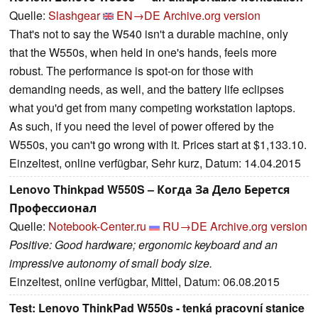
Quelle:
Slashgear
EN→DE
Archive.org version
That's not to say the W540 isn't a durable machine, only
that the W550s, when held in one's hands, feels more
robust. The performance is spot-on for those with
demanding needs, as well, and the battery life eclipses
what you'd get from many competing workstation laptops.
As such, if you need the level of power offered by the
W550s, you can't go wrong with it. Prices start at $1,133.10.
Einzeltest, online verfügbar, Sehr kurz, Datum: 14.04.2015
Lenovo Thinkpad W550S – Когда За Дело Берется
Профессионал
Quelle:
Notebook-Center.ru
RU→DE
Archive.org version
Positive: Good hardware; ergonomic keyboard and an
impressive autonomy of small body size.
Einzeltest, online verfügbar, Mittel, Datum: 06.08.2015
Test: Lenovo ThinkPad W550s - tenká pracovní stanice