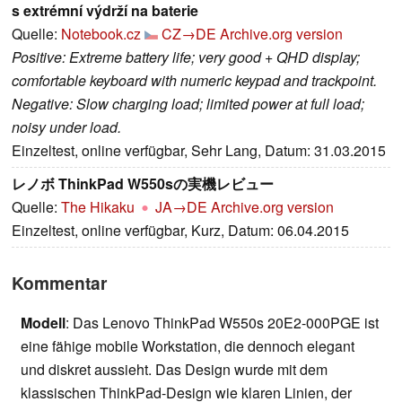
s extrémní výdrží na baterie
Quelle:
Notebook.cz
CZ→DE
Archive.org version
Positive: Extreme battery life; very good + QHD display;
comfortable keyboard with numeric keypad and trackpoint.
Negative: Slow charging load; limited power at full load;
noisy under load.
Einzeltest, online verfügbar, Sehr Lang, Datum: 31.03.2015
レノボ ThinkPad W550sの実機レビュー
Quelle:
The Hikaku
JA→DE
Archive.org version
Einzeltest, online verfügbar, Kurz, Datum: 06.04.2015
Kommentar
Modell
: Das Lenovo ThinkPad W550s 20E2-000PGE ist
eine fähige mobile Workstation, die dennoch elegant
und diskret aussieht. Das Design wurde mit dem
klassischen ThinkPad-Design wie klaren Linien, der