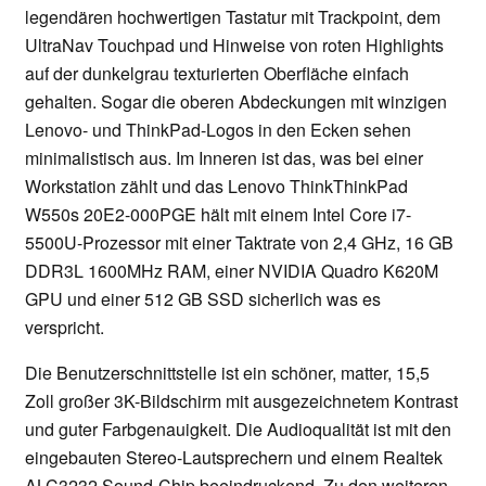
legendären hochwertigen Tastatur mit Trackpoint, dem
UltraNav Touchpad und Hinweise von roten Highlights
auf der dunkelgrau texturierten Oberfläche einfach
gehalten. Sogar die oberen Abdeckungen mit winzigen
Lenovo- und ThinkPad-Logos in den Ecken sehen
minimalistisch aus. Im Inneren ist das, was bei einer
Workstation zählt und das Lenovo ThinkThinkPad
W550s 20E2-000PGE hält mit einem Intel Core i7-
5500U-Prozessor mit einer Taktrate von 2,4 GHz, 16 GB
DDR3L 1600MHz RAM, einer NVIDIA Quadro K620M
GPU und einer 512 GB SSD sicherlich was es
verspricht.
Die Benutzerschnittstelle ist ein schöner, matter, 15,5
Zoll großer 3K-Bildschirm mit ausgezeichnetem Kontrast
und guter Farbgenauigkeit. Die Audioqualität ist mit den
eingebauten Stereo-Lautsprechern und einem Realtek
ALC3232 Sound-Chip beeindruckend. Zu den weiteren