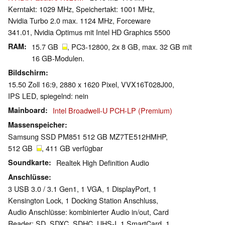
Kerntakt: 1029 MHz, Speichertakt: 1001 MHz,
Nvidia Turbo 2.0 max. 1124 MHz, Forceware
341.01, Nvidia Optimus mit Intel HD Graphics 5500
RAM
15.7 GB
, PC3-12800, 2x 8 GB, max. 32 GB mit
16 GB-Modulen.
Bildschirm
15.50 Zoll 16:9, 2880 x 1620 Pixel, VVX16T028J00,
IPS LED, spiegelnd: nein
Mainboard
Intel Broadwell-U PCH-LP (Premium)
Massenspeicher
Samsung SSD PM851 512 GB MZ7TE512HMHP,
512 GB
, 411 GB verfügbar
Soundkarte
Realtek High Definition Audio
Anschlüsse
3 USB 3.0 / 3.1 Gen1, 1 VGA, 1 DisplayPort, 1
Kensington Lock, 1 Docking Station Anschluss,
Audio Anschlüsse: kombinierter Audio in/out, Card
Reader: SD, SDXC, SDHC, UHS-I, 1 SmartCard, 1