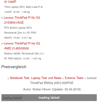
i5-1240P
T550 Laptop GPU, Alder Lake-P i5-
1240P, 16.00", 1.68 kg
Lenovo ThinkPad P15v G3
21EM001AGE
RTX A2000 Laptop GPU,
Rembrandt (Zen 3+) R7 PRO
6850H, 15.60", 2.217 kg
Lenovo ThinkPad P14s G3
AMD 21J6S05000
Radeon 680M, Rembrandt (Zen 3+)
R7 PRO 6850U, 14.00", 1.457 kg
Preisvergleich
>
Notebook Test, Laptop Test und News
>
Externe Tests
> Lenovo
ThinkPad W550s 20E2-000PGE
Autor: Stefan Hinum (Update: 30.04.2019)
loading failed!
loading failed!