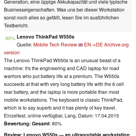
Generation, eine üppige Akkukapazität und viele typische
Businesseigenschaften. Was uns bei dieser Workstation
sonst noch alles so gefällt, lesen Sie im ausführlichen
Testbericht.
Lenovo ThinkPad W550s
80%
Quelle:
Mobile Tech Review
EN→DE
Archive.org
version
The Lenovo ThinkPad W550s is an unusual beast of a
machine: it's the engineering and CAD laptop for road
warriors who put battery life at a premium. The W550s
succeeds at that with very long battery life with the 6 cell
rear battery, and the laptop is more portable than most
mobile workstations. The keyboard is classic ThinkPad,
which is to say superb and it has plenty of key travel.
Einzeltest, online verfügbar, Lang, Datum: 17.04.2015
Bewertung:
Gesamt
: 80%
Review: Lenovo W550s — an ultraportable workstation