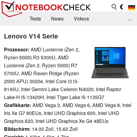
Tests
News
Videos
...
Benchmarks & Tech
Externe Tests
Lenovo V14 Serie
Kaufberatung
Deals
Suche
Jobs
Prozessor:
AMD Lucienne (Zen 2,
Ryzen 5000) R3 5300U, AMD
Forum
Lucienne (Zen 2, Ryzen 5000) R7
5700U, AMD Raven Ridge (Ryzen
2000 APU) 3020e, Intel Core i3 i3-
8145U, Intel Gemini Lake Celeron N4020, Intel Raptor
Lake-H i5-13420H, Intel Tiger Lake i5-1135G7
Grafikkarte:
AMD Vega 3, AMD Vega 6, AMD Vega 8, Intel
Iris Xe G7 80EUs, Intel UHD Graphics 600, Intel UHD
Graphics 620, Intel UHD Graphics Xe G4 48EUs
Bildschirm:
14.00 Zoll, 15.60 Zoll
Gewicht:
1.43kg, 1.6kg, 1.7kg