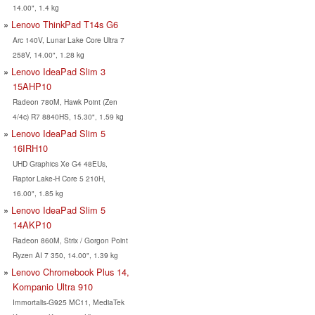
14.00", 1.4 kg
Lenovo ThinkPad T14s G6
Arc 140V, Lunar Lake Core Ultra 7
258V, 14.00", 1.28 kg
Lenovo IdeaPad Slim 3
15AHP10
Radeon 780M, Hawk Point (Zen
4/4c) R7 8840HS, 15.30", 1.59 kg
Lenovo IdeaPad Slim 5
16IRH10
UHD Graphics Xe G4 48EUs,
Raptor Lake-H Core 5 210H,
16.00", 1.85 kg
Lenovo IdeaPad Slim 5
14AKP10
Radeon 860M, Strix / Gorgon Point
Ryzen AI 7 350, 14.00", 1.39 kg
Lenovo Chromebook Plus 14,
Kompanio Ultra 910
Immortalis-G925 MC11, MediaTek