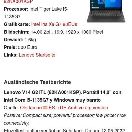
82KA001KSP
Prozessor:
Intel Tiger Lake i5-
1135G7
Grafikkarte:
Intel Iris Xe G7 80EUs
Bildschirm:
14.00 Zoll, 16:9, 1920 x 1080 Pixel
Gewicht:
1.6kg
Preis:
500 Euro
Links:
Lenovo Startseite
Ausländische Testberichte
Lenovo V14 G2 ITL (82KA001KSP). Portátil 14,0" con
Intel Core i5-1135G7 y Windows muy barato
Quelle:
Ofertaman
ES→DE
Archive.org version
Positive: Compact size; powerful processor; low price; nice
connectivity.
Einzeltest, online verfügbar, Sehr kurz, Datum: 13.05.2022