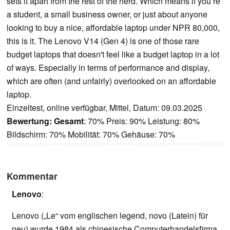
sets it apart from the rest of the herd. Which means if you’re
a student, a small business owner, or just about anyone
looking to buy a nice, affordable laptop under NPR 80,000,
this is it. The Lenovo V14 (Gen 4) is one of those rare
budget laptops that doesn't feel like a budget laptop in a lot
of ways. Especially in terms of performance and display,
which are often (and unfairly) overlooked on an affordable
laptop.
Einzeltest, online verfügbar, Mittel, Datum: 09.03.2025
Bewertung:
Gesamt
: 70% Preis: 90% Leistung: 80%
Bildschirm: 70% Mobilität: 70% Gehäuse: 70%
Kommentar
Lenovo
:
Lenovo („Le“ vom englischen legend, novo (Latein) für
neu) wurde 1984 als chinesische Computerhandelsfirma