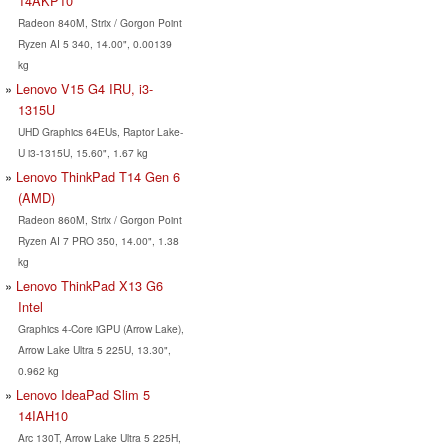
14AKP10
Radeon 840M, Strix / Gorgon Point
Ryzen AI 5 340, 14.00", 0.00139
kg
Lenovo V15 G4 IRU, i3-
1315U
UHD Graphics 64EUs, Raptor Lake-
U i3-1315U, 15.60", 1.67 kg
Lenovo ThinkPad T14 Gen 6
(AMD)
Radeon 860M, Strix / Gorgon Point
Ryzen AI 7 PRO 350, 14.00", 1.38
kg
Lenovo ThinkPad X13 G6
Intel
Graphics 4-Core iGPU (Arrow Lake),
Arrow Lake Ultra 5 225U, 13.30",
0.962 kg
Lenovo IdeaPad Slim 5
14IAH10
Arc 130T, Arrow Lake Ultra 5 225H,