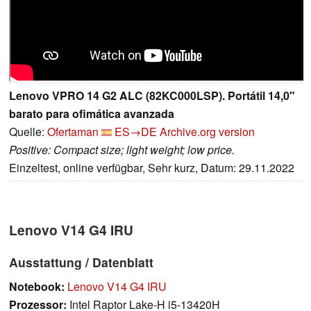
Lenovo VPRO 14 G2 ALC (82KC000LSP). Portátil 14,0"
barato para ofimática avanzada
Quelle:
Ofertaman
ES→DE
Archive.org version
Positive: Compact size; light weight; low price.
Einzeltest, online verfügbar, Sehr kurz, Datum: 29.11.2022
Lenovo V14 G4 IRU
Ausstattung / Datenblatt
Notebook:
Lenovo V14 G4 IRU
Prozessor:
Intel Raptor Lake-H i5-13420H