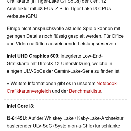
Grafikkarte (in Tiger-Lake G1 SoCs) der Gen. 12
Architektur mit 48 EUs. Z.B. in Tiger Lake i3 CPUs
verbaute iGPU.
Einige nicht anspruchsvolle aktuelle Spiele können mit
geringen Details noch flüssig gespielt werden. Für Office
und Video natürlich ausreichende Leistungsreserven.
Intel UHD Graphics 600
: Integrierte Low-End-
Grafikkarte mit DirectX-12-Unterstützung, welche in
einigen ULV-SoCs der Gemini-Lake-Serie zu finden ist.
» Weitere Informationen gibt es in unserem
Notebook-
Grafikkartenvergleich
und der
Benchmarkliste
.
Intel Core i3
:
i3-8145U
: Auf der Whiskey Lake / Kaby-Lake-Architektur
basierender ULV-SoC (System-on-a-Chip) für schlanke