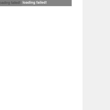
loading failed!
loading failed!