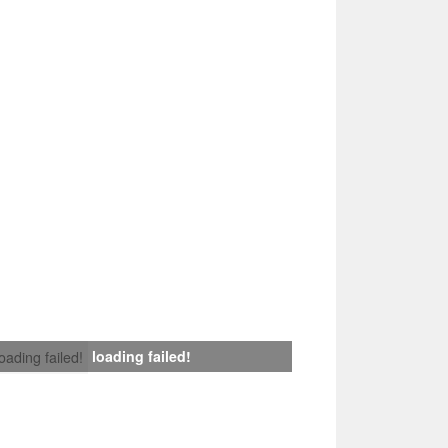
loading failed!
loading failed!