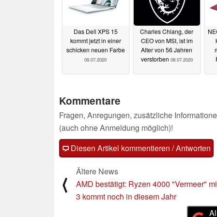
Das Dell XPS 15
Charles Chiang, der
NEC
kommt jetzt in einer
CEO von MSI, ist im
schicken neuen Farbe
Alter von 56 Jahren
verstorben
09.07.2020
08.07.2020
Kommentare
Fragen, Anregungen, zusätzliche Informatione
(auch ohne Anmeldung möglich)!
Diesen Artikel kommentieren / Antworten
Ältere News
⟨
AMD bestätigt: Ryzen 4000 "Vermeer" mi
3 kommt noch in diesem Jahr
Al