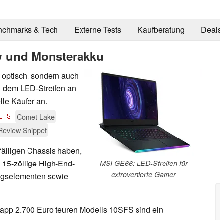
nchmarks & Tech
Externe Tests
Kaufberatung
Deal
w und Monsterakku
 optisch, sondern auch
n dem LED-Streifen an
lle Käufer an.
🇺🇸
Comet Lake
Review Snippet
fälligen Chassis haben,
 15-zöllige High-End-
MSI GE66: LED-Streifen für
extrovertierte Gamer
ngselementen sowie
napp 2.700 Euro teuren Modells 10SFS sind ein