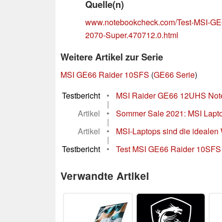
Quelle(n)
www.notebookcheck.com/Test-MSI-GE6
2070-Super.470712.0.html
Weitere Artikel zur Serie
MSI GE66 Raider 10SFS
(
GE66 Serie
)
Testbericht
•
MSI Raider GE66 12UHS Notebo
|
Artikel
•
Sommer Sale 2021: MSI Lapto
|
Artikel
•
MSI-Laptops sind die ideale
|
Testbericht
•
Test MSI GE66 Raider 10SFS 
Verwandte Artikel