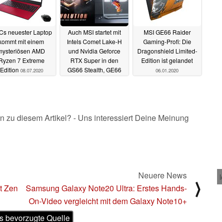
s neuester Laptop
Auch MSI startet mit
MSI GE66 Raider
kommt mit einem
Intels Comet Lake-H
Gaming-Profi: Die
mysteriösen AMD
und Nvidia Geforce
Dragonshield Limited-
Ryzen 7 Extreme
RTX Super in den
Edition ist gelandet
Edition
GS66 Stealth, GE66
08.07.2020
06.01.2020
Raider und Creator 17-
Laptops
02.04.2020
n zu diesem Artikel? - Uns interessiert Deine Meinung
Neuere News
⟩
t Zen
Samsung Galaxy Note20 Ultra: Erstes Hands-
On-Video vergleicht mit dem Galaxy Note10+
s bevorzugte Quelle