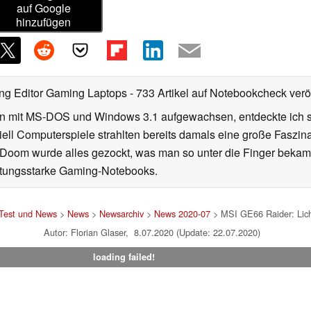
auf Google
hinzufügen
ng Editor Gaming Laptops
- 733 Artikel auf Notebookcheck veröf
en mit MS-DOS und Windows 3.1 aufgewachsen, entdeckte ich sc
ell Computerspiele strahlten bereits damals eine große Faszin
u Doom wurde alles gezockt, was man so unter die Finger bekam.
istungsstarke Gaming-Notebooks.
 Test und News
>
News
>
Newsarchiv
>
News 2020-07
> MSI GE66 Raider: Lic
Autor: Florian Glaser, 8.07.2020 (Update: 22.07.2020)
loading failed!