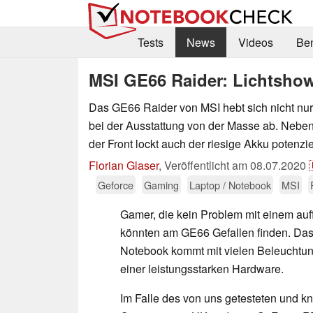
Tests
News
Videos
Be
MSI GE66 Raider: Lichtsho
Das GE66 Raider von MSI hebt sich nicht nur
bei der Ausstattung von der Masse ab. Nebe
der Front lockt auch der riesige Akku potenzie
Florian Glaser
,
Veröffentlicht am
08.07.2020
Geforce
Gaming
Laptop / Notebook
MSI
Gamer, die kein Problem mit einem auf
könnten am GE66 Gefallen finden. Das
Notebook kommt mit vielen Beleuchtu
einer leistungsstarken Hardware.
Im Falle des von uns getesteten und k