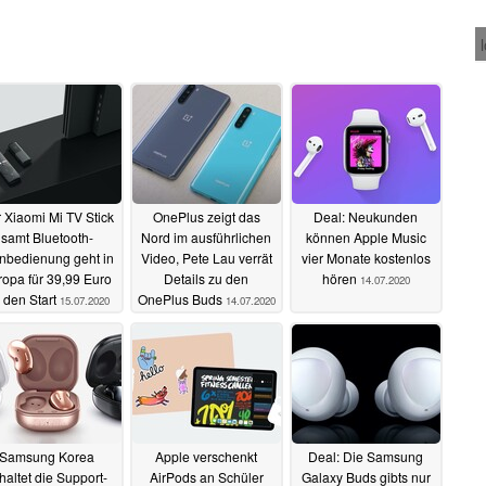
 Xiaomi Mi TV Stick
OnePlus zeigt das
Deal: Neukunden
samt Bluetooth-
Nord im ausführlichen
können Apple Music
nbedienung geht in
Video, Pete Lau verrät
vier Monate kostenlos
ropa für 39,99 Euro
Details zu den
hören
14.07.2020
 den Start
OnePlus Buds
15.07.2020
14.07.2020
Samsung Korea
Apple verschenkt
Deal: Die Samsung
haltet die Support-
AirPods an Schüler
Galaxy Buds gibts nur