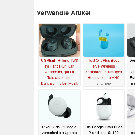
Verwandte Artikel
UGREEN HiTune TWS
Test OnePlus Buds
Der
im Hands-On: Gut
True Wireless
verarbeitet, gut für
Kopfhörer – Günstiges
Fer
Telefonate, nur
Headset ohne ANC
Eu
Durchschnitt bei Musik
an
21.07.2020
09.09.2020
Pixel Buds 2: Google
Die Google Pixel Buds
verspricht ein Update
2 sind jetzt für 199
sc