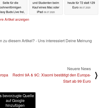
Seite für die
und Studenten beim
heute für 72 statt 129
bohnenförmigen
Kauf eines Mac oder
Euro
08.07.2020
laxy Buds Live frei,
iPad
09.07.2020
der Launch naht
re Artikel anzeigen
13.07.2020
n zu diesem Artikel? - Uns interessiert Deine Meinung
Neuere News
⟩
uropa
Redmi 9A & 9C: Xiaomi bestätigt den Europa-
Start ab 99 Euro
s bevorzugte Quelle
auf Google
hinzufügen