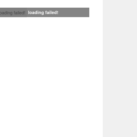
loading failed!
loading failed!