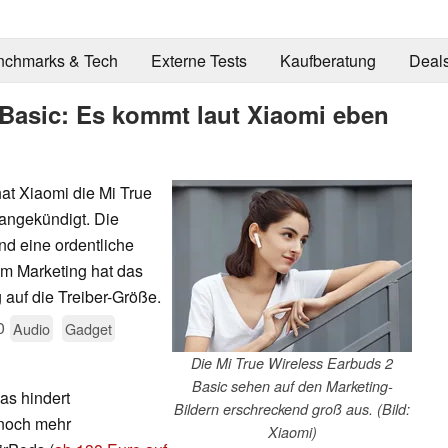
nchmarks & Tech
Externe Tests
Kaufberatung
Deal
 Basic: Es kommt laut Xiaomi eben
t Xiaomi die Mi True
 angekündigt. Die
nd eine ordentliche
im Marketing hat das
auf die Treiber-Größe.
0
Audio
Gadget
Die Mi True Wireless Earbuds 2
Basic sehen auf den Marketing-
as hindert
Bildern erschreckend groß aus. (Bild:
 noch mehr
Xiaomi)