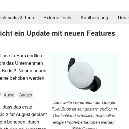
nchmarks & Tech
Externe Tests
Kaufberatung
Deal
icht ein Update mit neuen Features
tlose In-Ears endlich
richt das Unternehmen
el Buds 2. Neben neuen
obleme behoben werden,
0
Audio
Gadget
Die zweite Generation der Google
, dass das erste
Pixel Buds ist seit gestern endlich in
ds 2 für August geplant
Deutschland erhältlich, bald sollen
blem beheben, durch
einige Probleme behoben werden.
(Bild: Google)