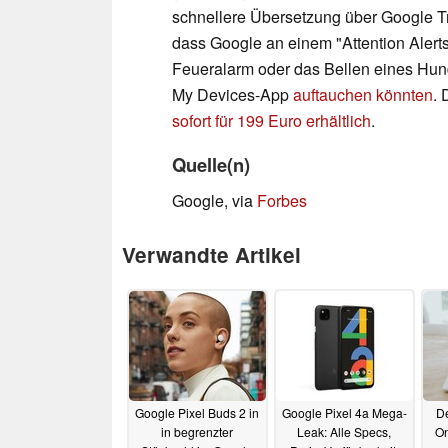
schnellere Übersetzung über Google T
dass Google an einem "Attention Alerts
Feueralarm oder das Bellen eines Hund
My Devices-App
auftauchen könnten
. 
sofort für 199 Euro erhältlich
.
Quelle(n)
Google, via
Forbes
Verwandte Artikel
Google Pixel Buds 2 in
Google Pixel 4a Mega-
De
in begrenzter
Leak: Alle Specs,
On