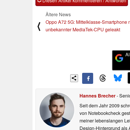
Diesen Artikel kommentieren / Antworten
Ältere News
Oppo A72 5G: Mittelklasse-Smartphone m
⟨
unbekannter MediaTek-CPU geleakt
Al
Hannes Brecher
- Seni
Seit dem Jahr 2009 schre
von Notebookcheck gest
meiner lebenslangen Lei
Design-Hintergrund als A