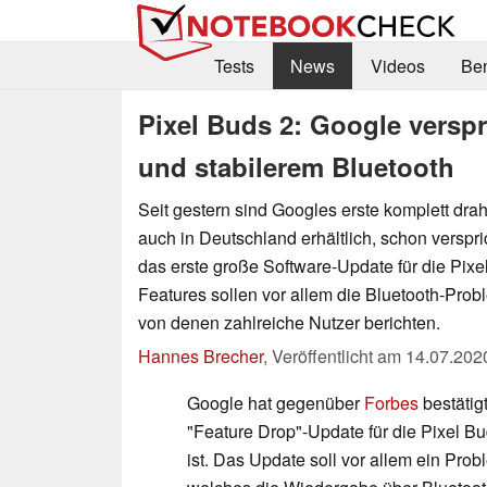
Tests
News
Videos
Be
Pixel Buds 2: Google verspr
und stabilerem Bluetooth
Seit gestern sind Googles erste komplett drah
auch in Deutschland erhältlich, schon versp
das erste große Software-Update für die Pix
Features sollen vor allem die Bluetooth-Pr
von denen zahlreiche Nutzer berichten.
Hannes Brecher
,
Veröffentlicht am
14.07.202
Google hat gegenüber
Forbes
bestätigt
"Feature Drop"-Update für die Pixel Bu
ist. Das Update soll vor allem ein Pro