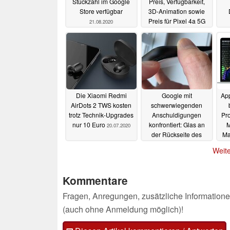
Stückzahl im Google
Preis, Verfügbarkeit,
Store verfügbar
3D-Animation sowie
Preis für Pixel 4a 5G
21.08.2020
Ma
02.08.2020
Die Xiaomi Redmi
Google mit
Ap
AirDots 2 TWS kosten
schwerwiegenden
trotz Technik-Upgrades
Anschuldigungen
Pr
nur 10 Euro
konfrontiert: Glas an
M
20.07.2020
der Rückseite des
Ma
Pixel 4 XL löst sich
Weite
offenbar aufgrund
eines expandierenden
Akkus
19.07.2020
Kommentare
Fragen, Anregungen, zusätzliche Informatione
(auch ohne Anmeldung möglich)!