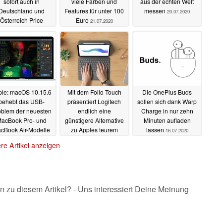
sofort auch in
viele Farben und
aus der echten Welt
Deutschland und
Features für unter 100
messen
20.07.2020
Österreich Price
Euro
21.07.2020
tching an
28.07.2020
ple: macOS 10.15.6
Mit dem Folio Touch
Die OnePlus Buds
behebt das USB-
präsentiert Logitech
sollen sich dank Warp
oblem der neuesten
endlich eine
Charge in nur zehn
acBook Pro- und
günstigere Alternative
Minuten aufladen
cBook Air-Modelle
zu Apples teurem
lassen
16.07.2020
Magic Keyboard
17.07.2020
re Artikel anzeigen
16.07.2020
n zu diesem Artikel? - Uns interessiert Deine Meinung