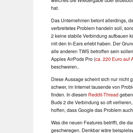
welches die Wiedergabe über Bluetoot
hat.
Das Unternehmen betont allerdings, das
verbreitetes Problem handeln soll, so
2 keine stabile Verbindung aufbauen k
mit den In-Ears erlebt haben. Der Grund
alle anderen TWS betroffen sein sollen
Apples AirPods Pro (
ca. 220 Euro auf
beschweren..
Diese Aussage scheint sich nur nicht ga
schwer, im Internet tausende von Pro
finden. In diesem
Reddit-Thread
geben 
Buds 2 die Verbindung so oft verlieren,
hoffen, dass Google das Problem auch
Was die neuen Features betrifft, die d
geschwiegen. Denkbar wäre beispielsw