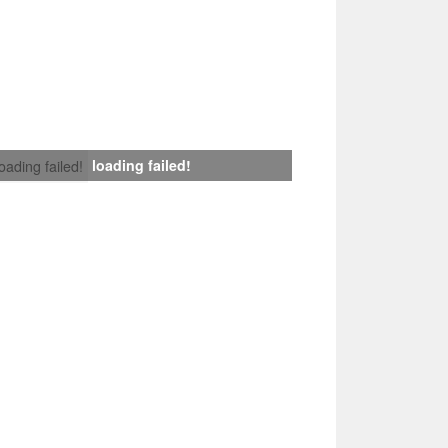
loading failed!
loading failed!