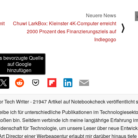
Neuere News
it
Chuwi LarkBox: Kleinster 4K-Computer erreicht
⟩
2000 Prozent des Finanzierungsziels auf
Indiegogo
s bevorzugte Quelle
auf Google
hinzufügen
or Tech Writer
- 21947 Artikel auf Notebookcheck veröffentlicht
s
ibe ich für unterschiedliche Publikationen im Technologiesekt
oßen bin. Seitdem verbinde ich meine langjährige Erfahrung 
denschaft für Technologie, um unsere Leser über neue Entwick
rt Director einer Werbeagentur erlaubt mir darüber hinaus tiefe 