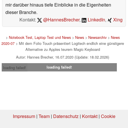
mir darüber hinaus tiefe Einblicke in die Eigenheiten
dieser Branche.
Kontakt:
@HannesBrecher
,
LinkedIn
,
Xing
>
Notebook Test, Laptop Test und News
>
News
>
Newsarchiv
>
News
2020-07
> Mit dem Folio Touch präsentiert Logitech endlich eine günstigere
Alternative zu Apples teurem Magic Keyboard
Autor: Hannes Brecher, 16.07.2020 (Update: 18.02.2026)
loading failed!
loading failed!
Impressum
|
Team
|
Datenschutz
|
Kontakt
|
Cookie
Einstellungen
| 05.08.2026 16:06