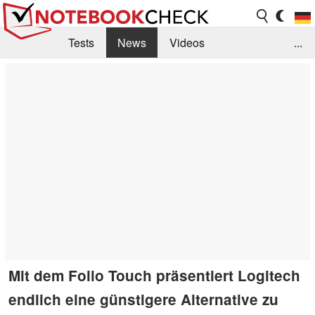
Tests
News
Videos
...
Benchmarks & Tech
Externe Tests
Kaufberatung
Deals
Suche
Jobs
Forum
Mit dem Folio Touch präsentiert Logitech
endlich eine günstigere Alternative zu