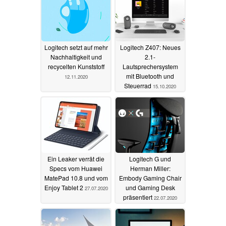
Logitech setzt auf mehr
Logitech Z407: Neues
Nachhaltigkeit und
2.1-
recycelten Kunststoff
Lautsprechersystem
mit Bluetooth und
12.11.2020
Steuerrad
15.10.2020
Ein Leaker verrät die
Logitech G und
Specs vom Huawei
Herman Miller:
MatePad 10.8 und vom
Embody Gaming Chair
Enjoy Tablet 2
und Gaming Desk
27.07.2020
präsentiert
22.07.2020