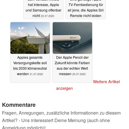
hat Interesse, Apple
TV-Fernbedienung für
und Samsung offenbar
all jene, die Apples Siri
nicht
Remote nicht leiden
23.07.2020
können
22.07.2020
Apples gesamte
Der Apple Pencil der
Versorgungskette soll
Zukunft könnte Farben
bis 2030 klimaneutral
aus der echten Welt
werden
messen
21.07.2020
20.07.2020
Weitere Artikel
anzeigen
Kommentare
Fragen, Anregungen, zusätzliche Informationen zu diesem
Artikel? - Uns interessiert Deine Meinung (auch ohne
Anmeldung möglich)!