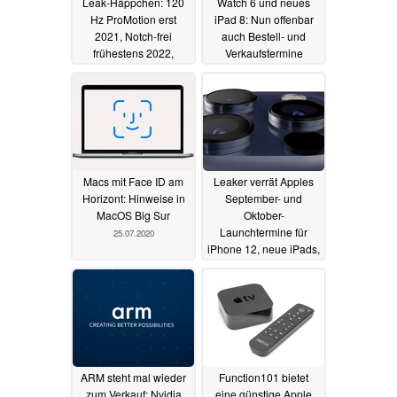
Leak-Häppchen: 120
Watch 6 und neues
Hz ProMotion erst
iPad 8: Nun offenbar
2021, Notch-frei
auch Bestell- und
frühestens 2022,
Verkaufstermine
Komponenten-Leaks
geleakt
26.07.2020
28.07.2020
Macs mit Face ID am
Leaker verrät Apples
Horizont: Hinweise in
September- und
MacOS Big Sur
Oktober-
Launchtermine für
25.07.2020
iPhone 12, neue iPads,
ARM-Macs und mehr
24.07.2020
ARM steht mal wieder
Function101 bietet
zum Verkauf: Nvidia
eine günstige Apple