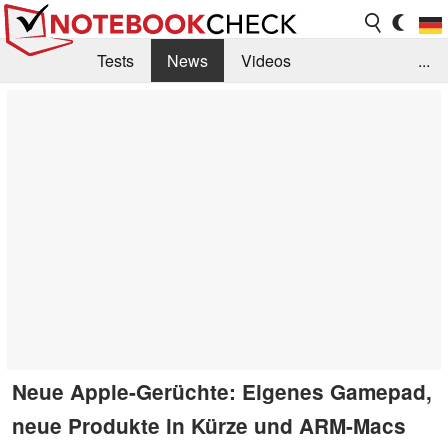
Tests
News
Videos
...
Benchmarks & Tech
Externe Tests
Kaufberatung
Deals
Suche
Jobs
Forum
Neue Apple-Gerüchte: Eigenes Gamepad,
neue Produkte in Kürze und ARM-Macs