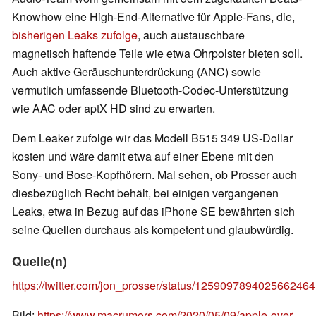
Knowhow eine High-End-Alternative für Apple-Fans, die,
bisherigen Leaks zufolge
, auch austauschbare
magnetisch haftende Teile wie etwa Ohrpolster bieten soll.
Auch aktive Geräuschunterdrückung (ANC) sowie
vermutlich umfassende Bluetooth-Codec-Unterstützung
wie AAC oder aptX HD sind zu erwarten.
Dem Leaker zufolge wir das Modell B515 349 US-Dollar
kosten und wäre damit etwa auf einer Ebene mit den
Sony- und Bose-Kopfhörern. Mal sehen, ob Prosser auch
diesbezüglich Recht behält, bei einigen vergangenen
Leaks, etwa in Bezug auf das iPhone SE bewährten sich
seine Quellen durchaus als kompetent und glaubwürdig.
Quelle(n)
https://twitter.com/jon_prosser/status/1259097894025662464
Bild:
https://www.macrumors.com/2020/05/09/apple-over-