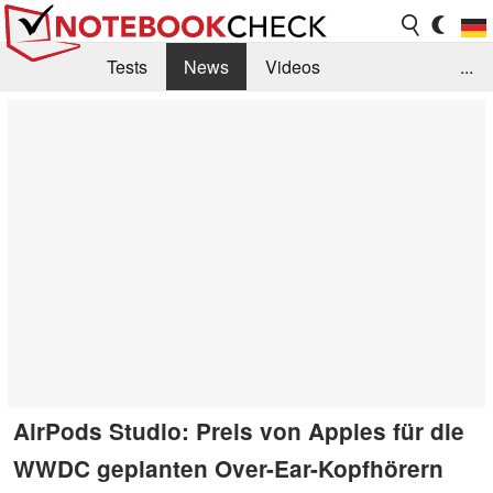
Tests
News
Videos
...
Benchmarks & Tech
Externe Tests
Kaufberatung
Deals
Suche
Jobs
Forum
AirPods Studio: Preis von Apples für die
WWDC geplanten Over-Ear-Kopfhörern