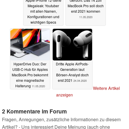
Apple iPhone 12-Serie
Gerücht: Das 14 Zoll
Megaleak: Youtuber
MacBook Pro soll doch
mit allen Namen,
erst 2021 kommen
Konfigurationen und
11.05.2020
wichtigen Specs
11.05.2020
HyperDrive Duo: Der
Dritte Apple AirPods-
USB-C-Hub für Apples
Generation laut
MacBook Pro bekommt
Börsen-Analyst doch
eine magnetische
erst 2021
24.04.2020
Halterung
11.05.2020
Weitere Artikel
anzeigen
2 Kommentare im Forum
Fragen, Anregungen, zusätzliche Informationen zu diesem
Artikel? - Uns interessiert Deine Meinung (auch ohne