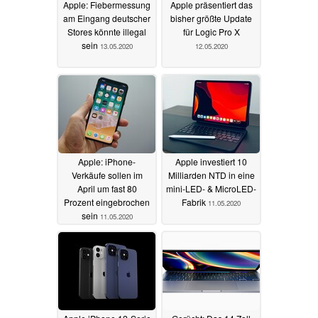
Apple: Fiebermessung
Apple präsentiert das
am Eingang deutscher
bisher größte Update
Stores könnte illegal
für Logic Pro X
sein
13.05.2020
12.05.2020
Apple: iPhone-
Apple investiert 10
Verkäufe sollen im
Milliarden NTD in eine
April um fast 80
mini-LED- & MicroLED-
Prozent eingebrochen
Fabrik
11.05.2020
sein
11.05.2020