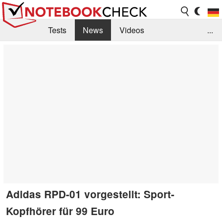
Tests
News
Videos
...
Benchmarks & Tech
Externe Tests
Kaufberatung
Deals
Suche
Jobs
Forum
Adidas RPD-01 vorgestellt: Sport-
Kopfhörer für 99 Euro