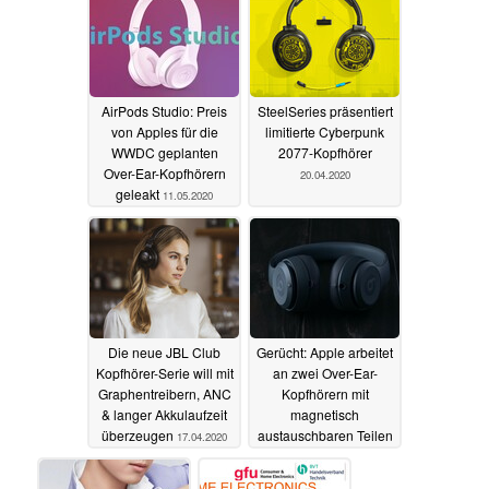
AirPods Studio: Preis
SteelSeries präsentiert
von Apples für die
limitierte Cyberpunk
WWDC geplanten
2077-Kopfhörer
Over-Ear-Kopfhörern
20.04.2020
geleakt
11.05.2020
Die neue JBL Club
Gerücht: Apple arbeitet
Kopfhörer-Serie will mit
an zwei Over-Ear-
Graphentreibern, ANC
Kopfhörern mit
& langer Akkulaufzeit
magnetisch
überzeugen
austauschbaren Teilen
17.04.2020
16.04.2020