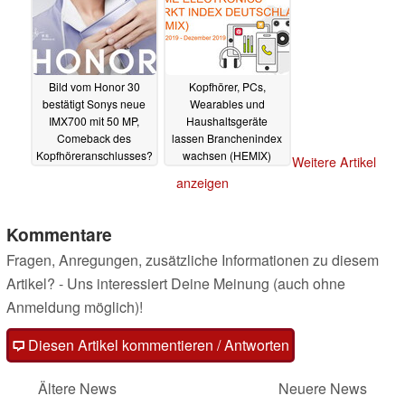
Bild vom Honor 30
Kopfhörer, PCs,
bestätigt Sonys neue
Wearables und
IMX700 mit 50 MP,
Haushaltsgeräte
Comeback des
lassen Branchenindex
Kopfhöreranschlusses?
wachsen (HEMIX)
Weitere Artikel
02.04.2020
16.03.2020
anzeigen
Kommentare
Fragen, Anregungen, zusätzliche Informationen zu diesem
Artikel? - Uns interessiert Deine Meinung (auch ohne
Anmeldung möglich)!
Diesen Artikel kommentieren / Antworten
Ältere News
Neuere News