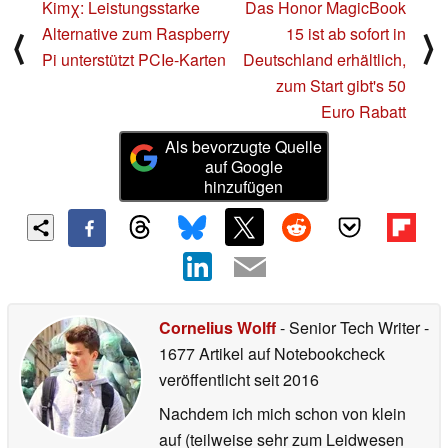
Kimχ: Leistungsstarke
Das Honor MagicBook
Alternative zum Raspberry
15 ist ab sofort in
⟨
⟩
Pi unterstützt PCIe-Karten
Deutschland erhältlich,
zum Start gibt's 50
Euro Rabatt
Als bevorzugte Quelle
auf Google
hinzufügen
Cornelius Wolff
- Senior Tech Writer
-
1677 Artikel auf Notebookcheck
veröffentlicht
seit 2016
Nachdem ich mich schon von klein
auf (teilweise sehr zum Leidwesen