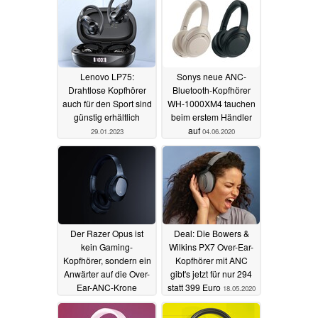
Lenovo LP75:
Sonys neue ANC-
Drahtlose Kopfhörer
Bluetooth-Kopfhörer
auch für den Sport sind
WH-1000XM4 tauchen
günstig erhältlich
beim erstem Händler
auf
29.01.2023
04.06.2020
Der Razer Opus ist
Deal: Die Bowers &
kein Gaming-
Wilkins PX7 Over-Ear-
Kopfhörer, sondern ein
Kopfhörer mit ANC
Anwärter auf die Over-
gibt's jetzt für nur 294
Ear-ANC-Krone
statt 399 Euro
18.05.2020
19.05.2020