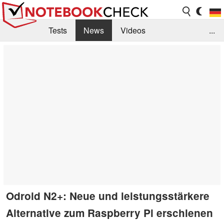
Tests
News
Videos
...
Benchmarks & Tech
Externe Tests
Kaufberatung
Deals
Suche
Jobs
Forum
Odroid N2+: Neue und leistungsstärkere
Alternative zum Raspberry Pi erschienen