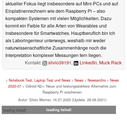
aktueller Fokus liegt insbesondere auf Mini-PCs und auf
Einplatinenrechnern wie dem Raspberry Pi – also
kompakten Systemen mit vielen Möglichkeiten. Dazu
kommt ein Faible für alle Arten von Wearables und
insbesondere für Smartwatches. Hauptberuflich bin ich
als Laboringenieur unterwegs, weshalb mir weder
naturwissenschaftliche Zusammenhänge noch die
Interpretation komplexer Messungen fern liegen.
Kontakt:
silvio39191
,
LinkedIn
,
Muck Rack
>
Notebook Test, Laptop Test und News
>
News
>
Newsarchiv
>
News
2020-07
> Odroid N2+: Neue und leistungsstärkere Alternative zum
Raspberry Pi erschienen
Autor: Silvio Werner, 16.07.2020 (Update: 28.09.2021)
loading failed!
loading failed!