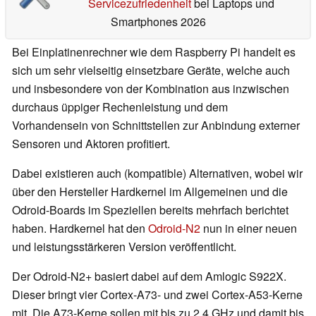
Servicezufriedenheit
bei Laptops und
Smartphones 2026
Bei Einplatinenrechner wie dem Raspberry Pi handelt es
sich um sehr vielseitig einsetzbare Geräte, welche auch
und insbesondere von der Kombination aus inzwischen
durchaus üppiger Rechenleistung und dem
Vorhandensein von Schnittstellen zur Anbindung externer
Sensoren und Aktoren profitiert.
Dabei existieren auch (kompatible) Alternativen, wobei wir
über den Hersteller Hardkernel im Allgemeinen und die
Odroid-Boards im Speziellen bereits mehrfach berichtet
haben. Hardkernel hat den
Odroid-N2
nun in einer neuen
und leistungsstärkeren Version veröffentlicht.
Der Odroid-N2+ basiert dabei auf dem Amlogic S922X.
Dieser bringt vier Cortex-A73- und zwei Cortex-A53-Kerne
mit. Die A73-Kerne sollen mit bis zu 2,4 GHz und damit bis