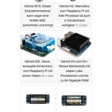
Odroid-M1S: Dieser
Odroid-H3: Alternative
Einplatinenrechner
zum Raspberry Pi mit
kann sogar eine
Intel-Prozessor ist auch
NVMe-SSD
in Deutschland
aufnehmen und bringt
verfügbar
15.12.2022
zusätzliche GPIO-Pins
mit
18.11.2023
Odroid-N2L: Neue,
Odroid-H3 und H3+:
kompakte Konkurrenz
Neues Mainboards mit
zum Raspberry Pi mit
Jasper Lake-
einem Haken
Prozessoren und bis
08.11.2022
zu 64 Gigabyte RAM
15.10.2022