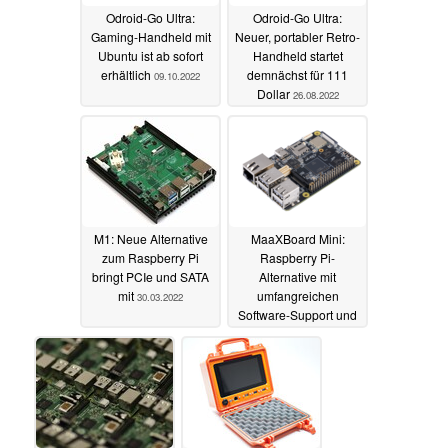
Odroid-Go Ultra:
Odroid-Go Ultra:
Gaming-Handheld mit
Neuer, portabler Retro-
Ubuntu ist ab sofort
Handheld startet
erhältlich
demnächst für 111
09.10.2022
Dollar
26.08.2022
M1: Neue Alternative
MaaXBoard Mini:
zum Raspberry Pi
Raspberry Pi-
bringt PCIe und SATA
Alternative mit
mit
umfangreichen
30.03.2022
Software-Support und
ohne HDMI ab sofort
erhältlich
20.09.2020