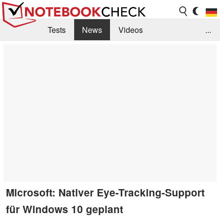
Tests
News
Videos
...
Benchmarks & Tech
Externe Tests
Kaufberatung
Deals
Suche
Jobs
Forum
Microsoft: Nativer Eye-Tracking-Support
für Windows 10 geplant