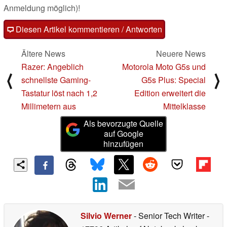
Anmeldung möglich)!
Diesen Artikel kommentieren / Antworten
Ältere News
Neuere News
Razer: Angeblich
Motorola Moto G5s und
⟨
⟩
schnellste Gaming-
G5s Plus: Special
Tastatur löst nach 1,2
Edition erweitert die
Millimetern aus
Mittelklasse
Als bevorzugte Quelle
auf Google
hinzufügen
Silvio Werner
- Senior Tech Writer
-