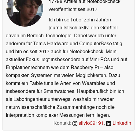
17796 Artikel auf Notebookcheck
veröffentlicht
seit 2017
Ich bin seit über zehn Jahren
journalistisch aktiv, den Großteil
davon im Bereich Technologie. Dabei war ich unter
anderem für Tom's Hardware und ComputerBase tätig
und bin es seit 2017 auch für Notebookcheck. Mein
aktueller Fokus liegt insbesondere auf Mini-PCs und auf
Einplatinenrechnern wie dem Raspberry Pi – also
kompakten Systemen mit vielen Möglichkeiten. Dazu
kommt ein Faible für alle Arten von Wearables und
insbesondere für Smartwatches. Hauptberuflich bin ich
als Laboringenieur unterwegs, weshalb mir weder
naturwissenschaftliche Zusammenhänge noch die
Interpretation komplexer Messungen fern liegen.
Kontakt:
silvio39191
,
LinkedIn