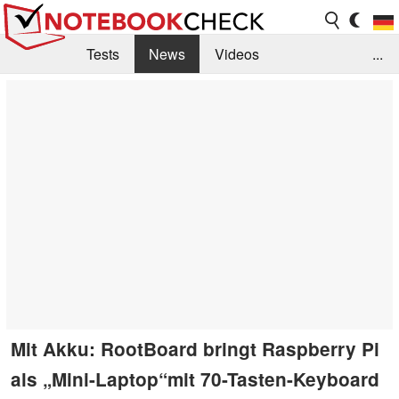
Tests
News
Videos
...
Benchmarks & Tech
Externe Tests
Kaufberatung
Deals
Suche
Jobs
Forum
Mit Akku: RootBoard bringt Raspberry Pi
als „Mini-Laptop“mit 70-Tasten-Keyboard