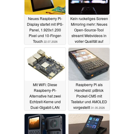
Neues Raspberry Pi-
Kein ruckeliges Screen
Display startet mit IPS-
Mirroring mehr: Neues
Panel, 1.920x1.200
Open-Source-Tool
Pixel und 10‑Finger-
streamt Webvideos in
Touch
voller Qualität auf
22.07.2026
Smart-TVs
19.07.2026
Mit WiFi: Diese
Raspberry Pi als
Raspberry-Pi-
Handheld: piBrick
Alternative hat zwei
Pocket-CM5 mit
Echtzeit-Kerne und
Tastatur und AMOLED
Dual-Gigabit-LAN
vorgestellt
31.05.2026
05.07.2026