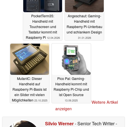
PocketTerm35:
Angeschaut: Gaming-
Handheld mit
Handheld mit
Touchscreen und
Raspberry Pi-Unterbau
Tastatur kommt mit
und schlankem Design
Raspberry Pi
12.04.2026
31.01.2026
MutantC: Dieser
Pico Pal: Gaming-
Handheld auf
Handheld kommt mit
Raspberry Pi-Basis ist
Raspberry Pi-Chip und
ein Slider mit vielen
ist Open Source
Möglichkeiten
23.10.2025
13.09.2025
Weitere Artikel
anzeigen
Silvio Werner
- Senior Tech Writer
-