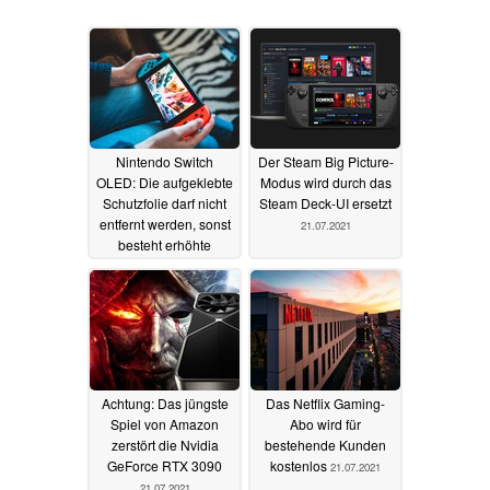
Nintendo Switch
Der Steam Big Picture-
OLED: Die aufgeklebte
Modus wird durch das
Schutzfolie darf nicht
Steam Deck-UI ersetzt
entfernt werden, sonst
21.07.2021
besteht erhöhte
Verletzungsgefahr
12.10.2021
Achtung: Das jüngste
Das Netflix Gaming-
Spiel von Amazon
Abo wird für
zerstört die Nvidia
bestehende Kunden
GeForce RTX 3090
kostenlos
21.07.2021
21.07.2021