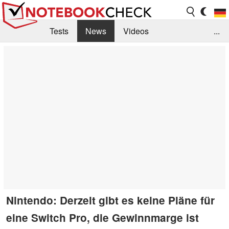
Tests
News
Videos
...
Benchmarks & Tech
Externe Tests
Kaufberatung
Deals
Suche
Jobs
Forum
Nintendo: Derzeit gibt es keine Pläne für
eine Switch Pro, die Gewinnmarge ist