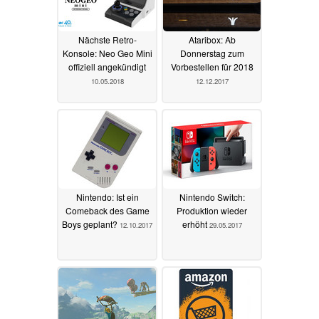
Nächste Retro-
Ataribox: Ab
Konsole: Neo Geo Mini
Donnerstag zum
offiziell angekündigt
Vorbestellen für 2018
10.05.2018
12.12.2017
Nintendo: Ist ein
Nintendo Switch:
Comeback des Game
Produktion wieder
Boys geplant?
erhöht
12.10.2017
29.05.2017