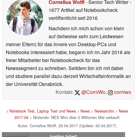
Cornelius Wolff
- Senior Tech Writer
-
1677 Artikel auf Notebookcheck
veröffentlicht
seit 2016
Nachdem ich mich schon von klein
auf (teilweise sehr zum Leidwesen
meiner Eltern) für das Innere von Desktop-PCs und
Notebooks interessiert habe, begann ich im Jahr 2016 als
freier Mitarbeiter bei Notebookcheck für das
Newssegment zu schreiben. Seitdem bin ich mit dabei
und studiere parallel dazu derzeit Wirtschaftsinformatik an
der Universität Osnabrück.
Kontakt:
@CorniWo
,
corniwo
>
Notebook Test, Laptop Test und News
>
News
>
Newsarchiv
>
News
2017-04
> Nintendo: NES Mini über 2 Millionen Mal verkauft
Autor: Cornelius Wolff, 29.04.2017 (Update: 30.04.2017)
loading failed!
loading failed!