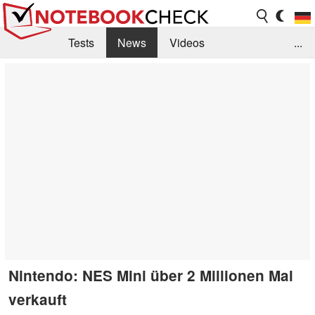
Tests
News
Videos
...
Benchmarks & Tech
Externe Tests
Kaufberatung
Deals
Suche
Jobs
Forum
Nintendo: NES Mini über 2 Millionen Mal
verkauft