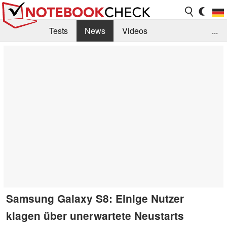
Tests
News
Videos
...
Benchmarks & Tech
Externe Tests
Kaufberatung
Deals
Suche
Jobs
Forum
Samsung Galaxy S8: Einige Nutzer
klagen über unerwartete Neustarts