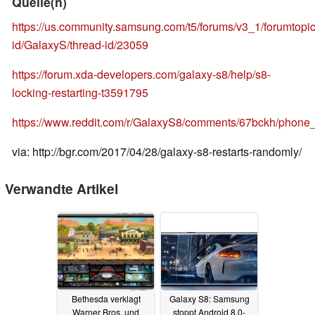
Quelle(n)
https://us.community.samsung.com/t5/forums/v3_1/forumtopi
id/GalaxyS/thread-id/23059
https://forum.xda-developers.com/galaxy-s8/help/s8-
locking-restarting-t3591795
https://www.reddit.com/r/GalaxyS8/comments/67bckh/phone_r
via: http://bgr.com/2017/04/28/galaxy-s8-restarts-randomly/
Verwandte Artikel
Bethesda verklagt
Galaxy S8: Samsung
Warner Bros. und
stoppt Android 8.0-