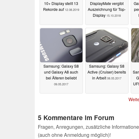
10+ Display stellt 13
DisplayMate vergibt
Ga
Rekorde auf
Auszeichnung für Top-
pe
12.08.2019
Display
15.10.2018
Samsung: Galaxy S8
Samsung: Galaxy S8
und Galaxy A8 auch
Active (Cruiser) bereits
Sam
bei Älteren beliebt
in Arbeit
G
08.05.2017
UF
09.05.2017
Weite
5 Kommentare im Forum
Fragen, Anregungen, zusätzliche Informatione
(auch ohne Anmeldung möglich)!