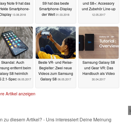
laxy Note 9 hat das
S9 hat das beste
und S8+: Accessory
rfekte Smartphone-
Smartphone-Display
und Zubehör Line-up
Display
der Welt
13.08.2018
01.03.2018
12.05.2017
Skandal: Auch
Beste VR- und Reise-
Samsung Galaxy S8
sung entfernt beim
Begleiter: Zwei neue
und Gear VR: Das
alaxy S8 heimlich
Videos zum Samsung
Handbuch als Video
S 2.1-Spec
Galaxy S8
06.05.2017
06.05.2017
30.04.2017
re Artikel anzeigen
n zu diesem Artikel? - Uns interessiert Deine Meinung