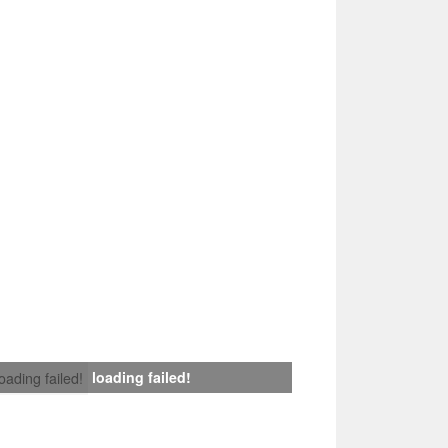
loading failed!
loading failed!