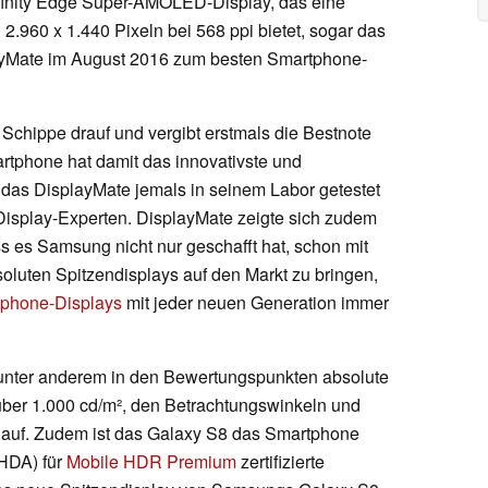
Infinity Edge Super-AMOLED-Display, das eine
.960 x 1.440 Pixeln bei 568 ppi bietet, sogar das
ayMate im August 2016 zum besten Smartphone-
 Schippe drauf und vergibt erstmals die Bestnote
tphone hat damit das innovativste und
 das DisplayMate jemals in seinem Labor getestet
 Display-Experten. DisplayMate zeigte sich zudem
s es Samsung nicht nur geschafft hat, schon mit
oluten Spitzendisplays auf den Markt zu bringen,
phone-Displays
mit jeder neuen Generation immer
 unter anderem in den Bewertungspunkten absolute
über 1.000 cd/m², den Betrachtungswinkeln und
auf. Zudem ist das Galaxy S8 das Smartphone
HDA) für
Mobile HDR Premium
zertifizierte