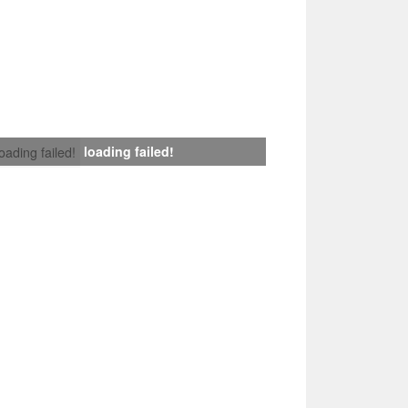
loading failed!
loading failed!