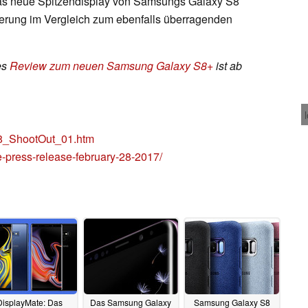
das neue Spitzendisplay von Samsungs Galaxy S8
erung im Vergleich zum ebenfalls überragenden
es
Review zum neuen Samsung Galaxy S8+
ist ab
S8_ShootOut_01.htm
e-press-release-february-28-2017/
DisplayMate: Das
Das Samsung Galaxy
Samsung Galaxy S8