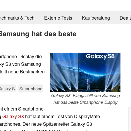
nchmarks & Tech
Externe Tests
Kaufberatung
Deal
 Samsung hat das beste
artphone-Display die
laxy S8 von Samsung
tellt neue Bestmarken
Galaxy S
Smartphone
Galaxy S8: Flaggschiff von Samsung
hat das beste Smartphone-Display
iht einem Smartphone-
g
Galaxy S8
hat laut einem Test von DisplayMate
artphones. Der neue Spitzenreiter Galaxy S8