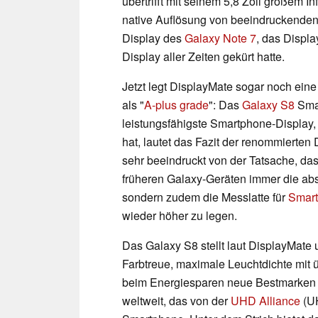
übertrifft mit seinem 5,8 Zoll großem 
native Auflösung von beeindruckenden 2
Display des
Galaxy Note 7
, das Displ
Display aller Zeiten gekürt hatte.
Jetzt legt DisplayMate sogar noch eine
als "
A-plus grade
": Das
Galaxy S8
Smar
leistungsfähigste Smartphone-Display,
hat, lautet das Fazit der renommierten
sehr beeindruckt von der Tatsache, das
früheren Galaxy-Geräten immer die abs
sondern zudem die Messlatte für
Smart
wieder höher zu legen.
Das Galaxy S8 stellt laut DisplayMate
Farbtreue, maximale Leuchtdichte mit 
beim Energiesparen neue Bestmarken 
weltweit, das von der
UHD Alliance
(U