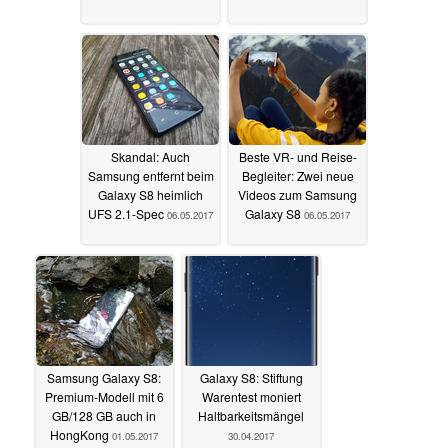
Skandal: Auch
Beste VR- und Reise-
Samsung entfernt beim
Begleiter: Zwei neue
Galaxy S8 heimlich
Videos zum Samsung
UFS 2.1-Spec
Galaxy S8
06.05.2017
06.05.2017
Samsung Galaxy S8:
Galaxy S8: Stiftung
Premium-Modell mit 6
Warentest moniert
GB/128 GB auch in
Haltbarkeitsmängel
HongKong
01.05.2017
30.04.2017