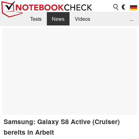
Tests
News
Videos
...
Benchmarks & Tech
Externe Tests
Kaufberatung
Deals
Suche
Jobs
Forum
Samsung: Galaxy S8 Active (Cruiser)
bereits in Arbeit