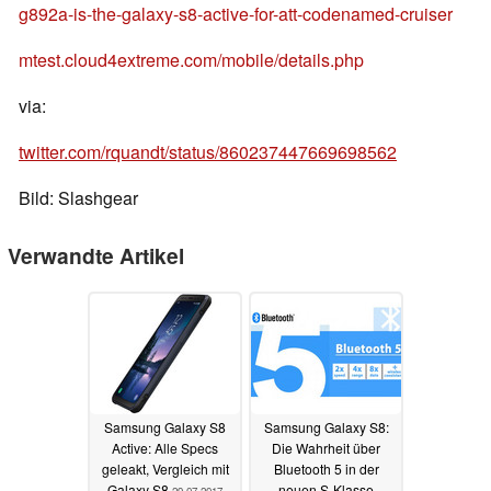
g892a-is-the-galaxy-s8-active-for-att-codenamed-cruiser
mtest.cloud4extreme.com/mobile/details.php
via:
twitter.com/rquandt/status/860237447669698562
Bild: Slashgear
Verwandte Artikel
Samsung Galaxy S8
Samsung Galaxy S8:
Active: Alle Specs
Die Wahrheit über
geleakt, Vergleich mit
Bluetooth 5 in der
Galaxy S8
neuen S-Klasse