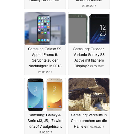
29.07.2017
28.05.2017
Samsung Galaxy S9,
Samsung: Outdoor-
Apple iPhone 9:
Variante Galaxy S8
Gerüchte zu den
Active mit flachem
Nachfolgern in 2018
Display?
23.05.2017
25.05.2017
Samsung: Galaxy J-
Samsung: Verkäufe in
Serie (J3, J5, J7) wird
China brechen um die
für 2017 aufgefrischt
Hälfte ein
09.05.2017
17.05.2017