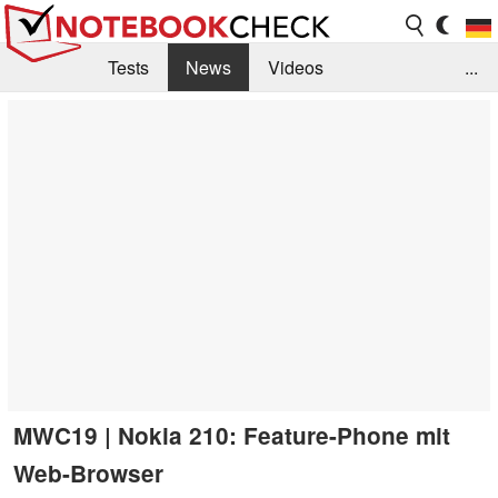
Tests
News
Videos
...
Benchmarks & Tech
Externe Tests
Kaufberatung
Deals
Suche
Jobs
Forum
MWC19 | Nokia 210: Feature-Phone mit
Web-Browser