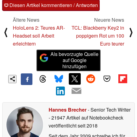
Diesen Artikel kommentieren / Antworten
Ältere News
Neuere News
HoloLens 2: Teures AR-
TCL: Blackberry Key2 in
⟨
⟩
Headset soll Arbeit
poppigem Rot um 100
erleichtern
Euro teurer
Als bevorzugte Quelle
auf Google
hinzufügen
Hannes Brecher
- Senior Tech Writer
- 21947 Artikel auf Notebookcheck
veröffentlicht
seit 2018
Seit dem Jahr 2009 schreibe ich für