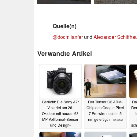
Quelle(n)
@docmilanfar
und
Alexander Schiffha
Verwandte Artikel
Gerücht: Die Sony A7r
Der Tensor G2 ARM-
Da
V startet am 26.
Chip des Google Pixel
Ren
Oktober mit neuem 63
7 Pro wird noch in 5
MP Vollformat-Sensor
nm gefertigt
T
11.10.2022
und Design-
sch
Änderungen
11.10.2022