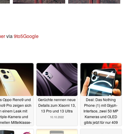
uer
via
9to5Google
s Oppo Reno9 und
Gerüchte nennen neue
Deal: Das Nothing
o9 Pro zeigen sich
Details zum Xiaomi 13,
Phone (1) mit Glyph-
in einem Leak mit
13 Pro und 13 Ultra
Interface, zwei 50 MP
riple-Kamera und
Kameras und OLED
10.10.2022
nellen Mittelklasse-
gibts jetzt für nur 409
SoCs
Euro
10.10.2022
10.10.2022