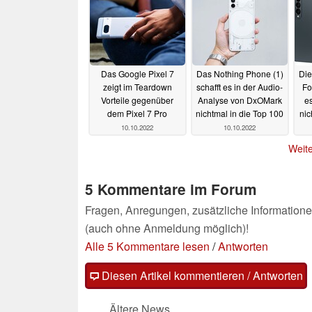
Das Google Pixel 7
Das Nothing Phone (1)
Die
zeigt im Teardown
schafft es in der Audio-
Fo
Vorteile gegenüber
Analyse von DxOMark
e
dem Pixel 7 Pro
nichtmal in die Top 100
nic
10.10.2022
10.10.2022
Weite
5 Kommentare im Forum
Fragen, Anregungen, zusätzliche Informatione
(auch ohne Anmeldung möglich)!
Alle 5 Kommentare lesen
/
Antworten
Diesen Artikel kommentieren / Antworten
Ältere News