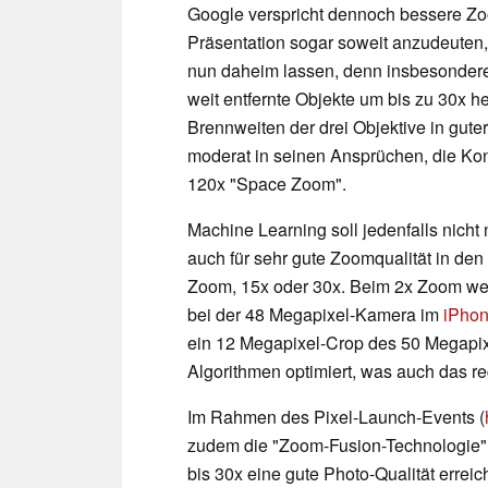
Google verspricht dennoch bessere Z
Präsentation sogar soweit anzudeute
nun daheim lassen, denn insbesondere 
weit entfernte Objekte um bis zu 30x 
Brennweiten der drei Objektive in guter
moderat in seinen Ansprüchen, die Kon
120x "Space Zoom".
Machine Learning soll jedenfalls nich
auch für sehr gute Zoomqualität in de
Zoom, 15x oder 30x. Beim 2x Zoom wen
bei der 48 Megapixel-Kamera im
iPhon
ein 12 Megapixel-Crop des 50 Megapi
Algorithmen optimiert, was auch das r
Im Rahmen des Pixel-Launch-Events (
zudem die "Zoom-Fusion-Technologie" e
bis 30x eine gute Photo-Qualität erreic