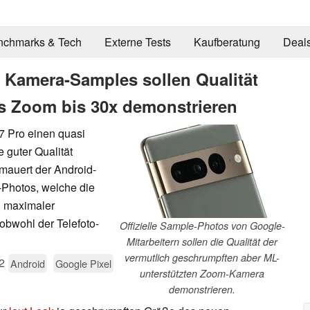
nchmarks & Tech
Externe Tests
Kaufberatung
Deal
ro Kamera-Samples sollen Qualität
s Zoom bis 30x demonstrieren
7 Pro einen quasi
 guter Qualität
mauert der Android-
-Photos, welche die
i maximaler
obwohl der Telefoto-
Offizielle Sample-Photos von Google-
Mitarbeitern sollen die Qualität der
vermutlich geschrumpften aber ML-
2
Android
Google Pixel
unterstützten Zoom-Kamera
demonstrieren.