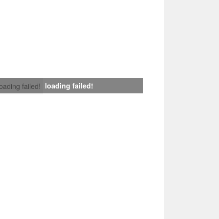
loading failed!
loading failed!