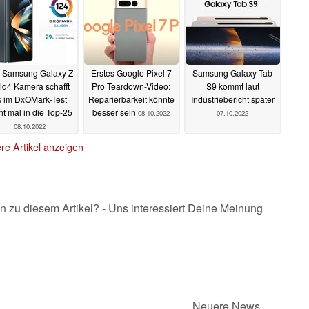
 Samsung Galaxy Z
Erstes Google Pixel 7
Samsung Galaxy Tab
ld4 Kamera schafft
Pro Teardown-Video:
S9 kommt laut
s im DxOMark-Test
Reparierbarkeit könnte
Industriebericht später
ht mal in die Top-25
besser sein
08.10.2022
07.10.2022
08.10.2022
re Artikel anzeigen
n zu diesem Artikel? - Uns interessiert Deine Meinung
Neuere News