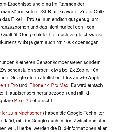
oom-Ergebnisse und ging im Rahmen der
n, man könne seine DSLR mit schwerer Zoom-Optik
das Pixel 7 Pro sei nun endlich gut genug, um
heranzuzoomen und das nicht nur bei den fixen
 Qualität. Google bleibt hier noch vergleichsweise
kurrenz wirbt ja gern auch mit 100x oder sogar
t nur den kleineren Sensor kompensieren sondern
n Zwischenstufen sorgen, etwa bei 2x Zoom, 10x
det Google einen ähnlichen Trick an wie Apple
e 14 Pro
und
iPhone 14 Pro Max
. Es wird einfach
xel-Hauptsensors herangezogen und mit KI-
eguläre
Pixel 7
beherrscht.
hier zum Nachsehen
) haben die Google-Techniker
rklärt, mit der Google auch in den Zwischenstufen
hen will. Hierbei werden die Bild-Informationen aller