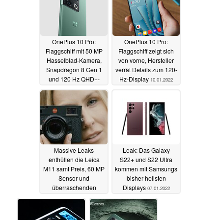
OnePlus 10 Pro:
OnePlus 10 Pro:
Flaggschiff mit 50 MP
Flaggschiff zeigt sich
Hasselblad-Kamera,
von vorne, Hersteller
Snapdragon 8 Gen 1
verrät Details zum 120-
und 120 Hz QHD+-
Hz-Display
10.01.2022
Display vorgestellt
11.01.2022
Massive Leaks
Leak: Das Galaxy
enthüllen die Leica
S22+ und S22 Ultra
M11 samt Preis, 60 MP
kommen mit Samsungs
Sensor und
bisher hellsten
überraschenden
Displays
07.01.2022
Neuerungen
08.01.2022