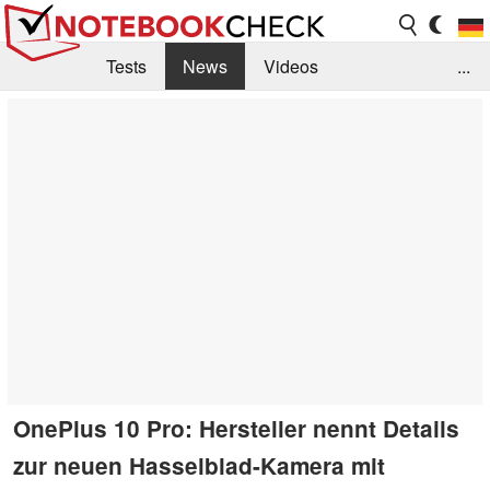
Tests
News
Videos
...
Benchmarks & Tech
Externe Tests
Kaufberatung
Deals
Suche
Jobs
Forum
OnePlus 10 Pro: Hersteller nennt Details
zur neuen Hasselblad-Kamera mit