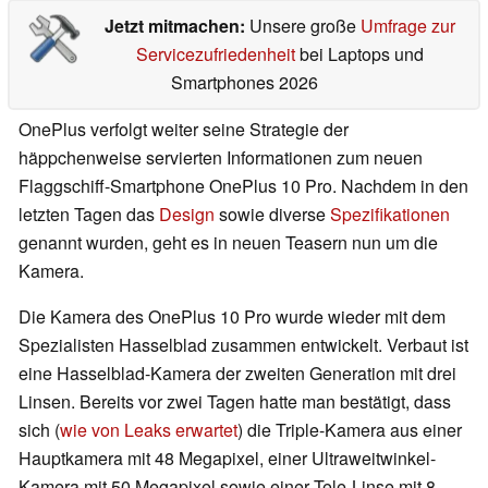
Jetzt mitmachen:
Unsere große
Umfrage zur
Servicezufriedenheit
bei Laptops und
Smartphones 2026
OnePlus verfolgt weiter seine Strategie der
häppchenweise servierten Informationen zum neuen
Flaggschiff-Smartphone OnePlus 10 Pro. Nachdem in den
letzten Tagen das
Design
sowie diverse
Spezifikationen
genannt wurden, geht es in neuen Teasern nun um die
Kamera.
Die Kamera des OnePlus 10 Pro wurde wieder mit dem
Spezialisten Hasselblad zusammen entwickelt. Verbaut ist
eine Hasselblad-Kamera der zweiten Generation mit drei
Linsen. Bereits vor zwei Tagen hatte man bestätigt, dass
sich (
wie von Leaks erwartet
) die Triple-Kamera aus einer
Hauptkamera mit 48 Megapixel, einer Ultraweitwinkel-
Kamera mit 50 Megapixel sowie einer Tele-Linse mit 8