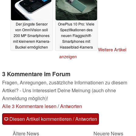
Der jüngste Sensor
OnePlus 10 Pro: Viele
von OmniVision soll
Spezifikationen des
200 MP Smartphones
neuen Flaggschiff-
mit kleinerem Kamera-
Smartphones mit
Buckel ermöglichen
Hasselblad-Kamera
Weitere Artikel
offiziell bestätigt
07.01.2022
anzeigen
05.01.2022
3 Kommentare im Forum
Fragen, Anregungen, zusätzliche Informationen zu diesem
Artikel? - Uns interessiert Deine Meinung (auch ohne
Anmeldung möglich)!
Alle 3 Kommentare lesen
/
Antworten
Diesen Artikel kommentieren / Antworten
Ältere News
Neuere News