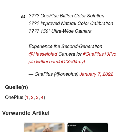
???? OnePlus Billion Color Solution
???? Improved Natural Color Calibration
???? 150° Ultra-Wide Camera
Experience the Second-Generation
@Hasselblad
Camera for
#OnePlus10Pro
pic.twitter.com/oDiXe94myL
— OnePlus (@oneplus)
January 7, 2022
Quelle(n)
OnePlus (
1
,
2
,
3
,
4
)
Verwandte Artikel