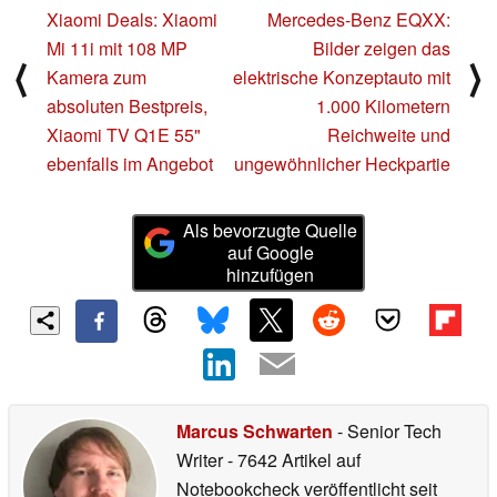
Xiaomi Deals: Xiaomi
Mercedes-Benz EQXX:
Mi 11i mit 108 MP
Bilder zeigen das
⟨
⟩
Kamera zum
elektrische Konzeptauto mit
absoluten Bestpreis,
1.000 Kilometern
Xiaomi TV Q1E 55"
Reichweite und
ebenfalls im Angebot
ungewöhnlicher Heckpartie
Als bevorzugte Quelle
auf Google
hinzufügen
Marcus Schwarten
- Senior Tech
Writer
- 7642 Artikel auf
Notebookcheck veröffentlicht
seit