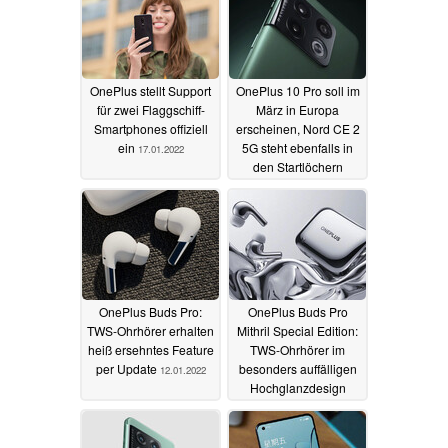
OnePlus stellt Support
OnePlus 10 Pro soll im
für zwei Flaggschiff-
März in Europa
Smartphones offiziell
erscheinen, Nord CE 2
ein
5G steht ebenfalls in
17.01.2022
den Startlöchern
17.01.2022
OnePlus Buds Pro:
OnePlus Buds Pro
TWS-Ohrhörer erhalten
Mithril Special Edition:
heiß ersehntes Feature
TWS-Ohrhörer im
per Update
besonders auffälligen
12.01.2022
Hochglanzdesign
präsentiert
11.01.2022