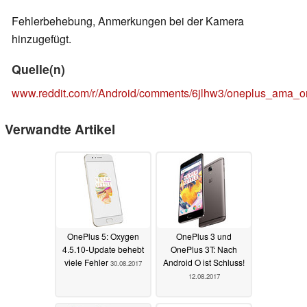
Fehlerbehebung, Anmerkungen bei der Kamera
hinzugefügt.
Quelle(n)
www.reddit.com/r/Android/comments/6jlhw3/oneplus_ama_on
Verwandte Artikel
OnePlus 5: Oxygen
OnePlus 3 und
4.5.10-Update behebt
OnePlus 3T: Nach
viele Fehler
Android O ist Schluss!
30.08.2017
12.08.2017