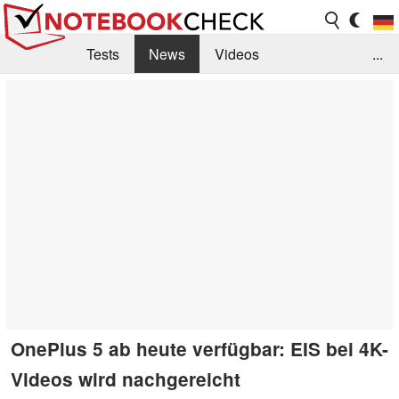
Tests
News
Videos
...
Benchmarks & Tech
Externe Tests
Kaufberatung
Deals
Suche
Jobs
Forum
OnePlus 5 ab heute verfügbar: EIS bei 4K-
Videos wird nachgereicht