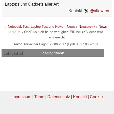
Laptops und Gadgets aller Art.
Kontakt:
@alfawien
>
Notebook Test, Laptop Test und News
>
News
>
Newsarchiv
>
News
2017-06
> OnePlus 5 ab heute verfügbar: EIS bei 4K-Videos wird
nachgereicht
Autor: Alexander Fagot, 27.06.2017 (Update: 27.06.2017)
loading failed!
loading failed!
Impressum
|
Team
|
Datenschutz
|
Kontakt
|
Cookie
Einstellungen
| 06.08.2026 12:44
* Beim Kauf über einen Affiliate-Link kann Notebookcheck eine Vergütung