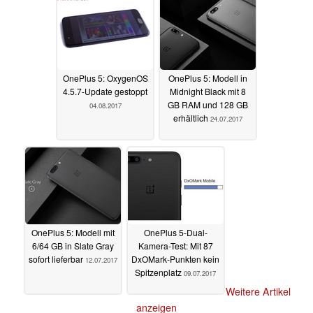
OnePlus 5: OxygenOS
OnePlus 5: Modell in
4.5.7-Update gestoppt
Midnight Black mit 8
GB RAM und 128 GB
04.08.2017
erhältlich
24.07.2017
OnePlus 5: Modell mit
OnePlus 5-Dual-
6/64 GB in Slate Gray
Kamera-Test: Mit 87
sofort lieferbar
DxOMark-Punkten kein
12.07.2017
Spitzenplatz
09.07.2017
Weitere Artikel
anzeigen