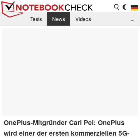
Tests
News
Videos
...
Benchmarks & Tech
Externe Tests
Kaufberatung
Deals
Suche
Jobs
Forum
OnePlus-Mitgründer Carl Pei: OnePlus
wird einer der ersten kommerziellen 5G-