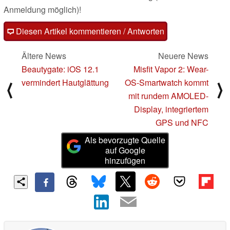
Anmeldung möglich)!
Diesen Artikel kommentieren / Antworten
Ältere News
Neuere News
Beautygate: iOS 12.1
Misfit Vapor 2: Wear-
vermindert Hautglättung
OS-Smartwatch kommt
⟨
⟩
mit rundem AMOLED-
Display, integriertem
GPS und NFC
Als bevorzugte Quelle
auf Google
hinzufügen