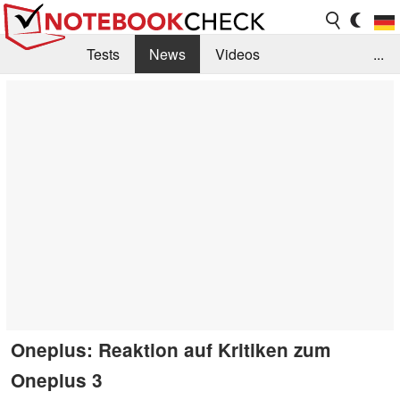
Tests
News
Videos
...
Benchmarks & Tech
Externe Tests
Kaufberatung
Deals
Suche
Jobs
Forum
Oneplus: Reaktion auf Kritiken zum
Oneplus 3