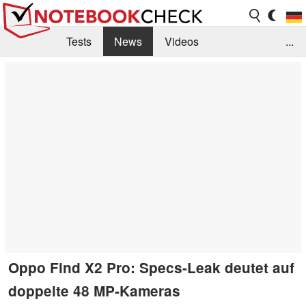
Tests
News
Videos
...
Benchmarks & Tech
Externe Tests
Kaufberatung
Deals
Suche
Jobs
Forum
Oppo Find X2 Pro: Specs-Leak deutet auf
doppelte 48 MP-Kameras