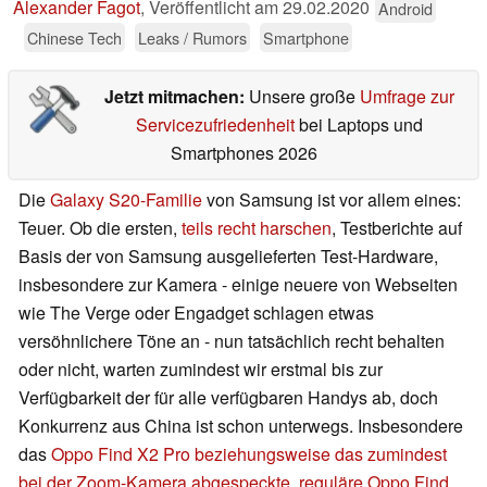
Alexander Fagot
,
Veröffentlicht am
29.02.2020
Android
Chinese Tech
Leaks / Rumors
Smartphone
Jetzt mitmachen:
Unsere große
Umfrage zur
Servicezufriedenheit
bei Laptops und
Smartphones 2026
Die
Galaxy S20-Familie
von Samsung ist vor allem eines:
Teuer. Ob die ersten,
teils recht harschen
, Testberichte auf
Basis der von Samsung ausgelieferten Test-Hardware,
insbesondere zur Kamera - einige neuere von Webseiten
wie The Verge oder Engadget schlagen etwas
versöhnlichere Töne an - nun tatsächlich recht behalten
oder nicht, warten zumindest wir erstmal bis zur
Verfügbarkeit der für alle verfügbaren Handys ab, doch
Konkurrenz aus China ist schon unterwegs. Insbesondere
das
Oppo Find X2 Pro beziehungsweise das zumindest
bei der Zoom-Kamera abgespeckte, reguläre Oppo Find