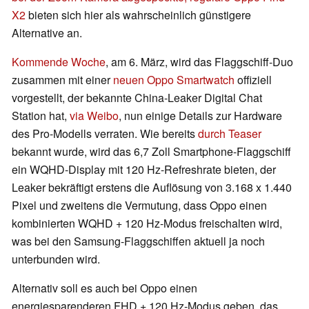
X2
bieten sich hier als wahrscheinlich günstigere
Alternative an.
Kommende Woche
, am 6. März, wird das Flaggschiff-Duo
zusammen mit einer
neuen Oppo Smartwatch
offiziell
vorgestellt, der bekannte China-Leaker Digital Chat
Station hat,
via Weibo
, nun einige Details zur Hardware
des Pro-Modells verraten. Wie bereits
durch Teaser
bekannt wurde, wird das 6,7 Zoll Smartphone-Flaggschiff
ein WQHD-Display mit 120 Hz-Refreshrate bieten, der
Leaker bekräftigt erstens die Auflösung von 3.168 x 1.440
Pixel und zweitens die Vermutung, dass Oppo einen
kombinierten WQHD + 120 Hz-Modus freischalten wird,
was bei den Samsung-Flaggschiffen aktuell ja noch
unterbunden wird.
Alternativ soll es auch bei Oppo einen
energiesparenderen FHD + 120 Hz-Modus geben, das