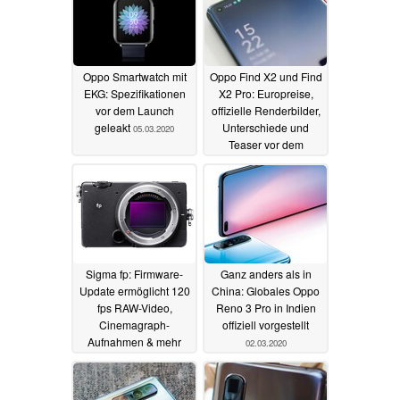
Oppo Smartwatch mit
Oppo Find X2 und Find
EKG: Spezifikationen
X2 Pro: Europreise,
vor dem Launch
offizielle Renderbilder,
geleakt
Unterschiede und
05.03.2020
Teaser vor dem
Launch
05.03.2020
Sigma fp: Firmware-
Ganz anders als in
Update ermöglicht 120
China: Globales Oppo
fps RAW-Video,
Reno 3 Pro in Indien
Cinemagraph-
offiziell vorgestellt
Aufnahmen & mehr
02.03.2020
04.03.2020