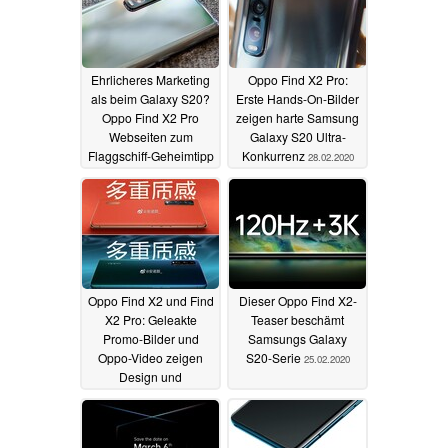
Ehrlicheres Marketing
Oppo Find X2 Pro:
als beim Galaxy S20?
Erste Hands-On-Bilder
Oppo Find X2 Pro
zeigen harte Samsung
Webseiten zum
Galaxy S20 Ultra-
Flaggschiff-Geheimtipp
Konkurrenz
28.02.2020
geleakt
01.03.2020
Oppo Find X2 und Find
Dieser Oppo Find X2-
X2 Pro: Geleakte
Teaser beschämt
Promo-Bilder und
Samsungs Galaxy
Oppo-Video zeigen
S20-Serie
25.02.2020
Design und
Unterschiede
26.02.2020