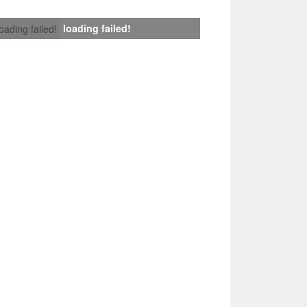
loading failed!
loading failed!