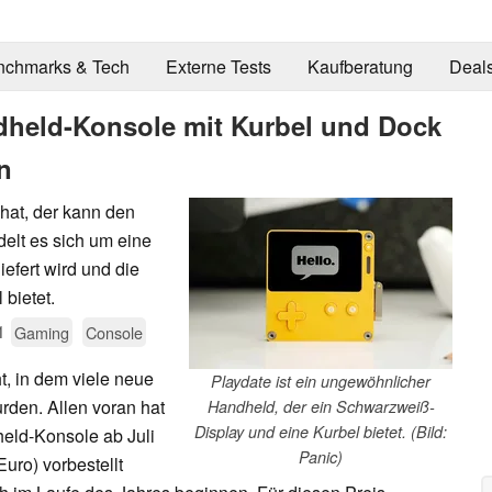
nchmarks & Tech
Externe Tests
Kaufberatung
Deal
ndheld-Konsole mit Kurbel und Dock
n
hat, der kann den
elt es sich um eine
efert wird und die
bietet.
1
Gaming
Console
ht, in dem viele neue
Playdate ist ein ungewöhnlicher
rden. Allen voran hat
Handheld, der ein Schwarzweiß-
Display und eine Kurbel bietet. (Bild:
held-Konsole ab Juli
Panic)
uro) vorbestellt