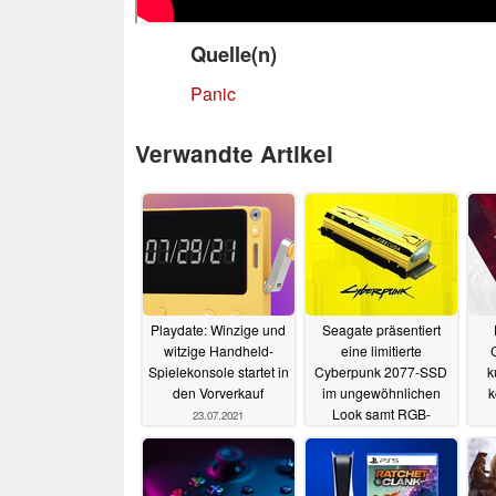
Quelle(n)
Panic
Verwandte Artikel
Playdate: Winzige und
Seagate präsentiert
witzige Handheld-
eine limitierte
Spielekonsole startet in
Cyberpunk 2077-SSD
k
den Vorverkauf
im ungewöhnlichen
k
Look samt RGB-
23.07.2021
Beleuchtung
10.06.2021