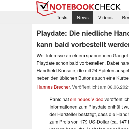
Tests
News
Videos
Be
Playdate: Die niedliche Ha
kann bald vorbestellt werde
Wer Interesse an einem spannenden Gadget 
Playdate schon bald vorbestellen. Dabei hand
Handheld-Konsole, die mit 24 Spielen ausgeli
neben den üblichen Buttons auch eine Kurbel 
Hannes Brecher
,
Veröffentlicht am
08.06.202
Panic hat
ein neues Video
veröffentlic
Informationen zum Playdate enthüllt wu
der Hersteller bestätigt, dass die Hand
zum Preis von 179 US-Dollar (ca. 147 E