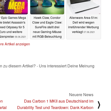
r Epic Games Mega
Hawk Claw, Condor
Alienware Area-51m:
le bietet Assassin's
Claw und Eagle Claw:
Dell wird wegen
eed Odyssey für 5
SureFire stellt drei
irreführender Werbung
Euro und weitere
neue Gaming-Mäuse
verklagt
07.06.2021
tzenpreise
mit RGB-Beleuchtung
09.06.2021
vor
07.06.2021
re Artikel anzeigen
n zu diesem Artikel? - Uns interessiert Deine Meinung
Neuere News
en
Das Carbon 1 MKII aus Deutschland im
⟩
rtal
Durability Test und Teardown: Dank Karbon