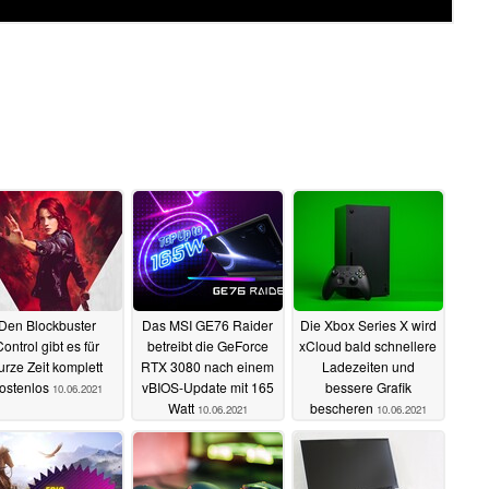
Den Blockbuster
Das MSI GE76 Raider
Die Xbox Series X wird
Control gibt es für
betreibt die GeForce
xCloud bald schnellere
urze Zeit komplett
RTX 3080 nach einem
Ladezeiten und
ostenlos
vBIOS-Update mit 165
bessere Grafik
10.06.2021
Watt
bescheren
10.06.2021
10.06.2021