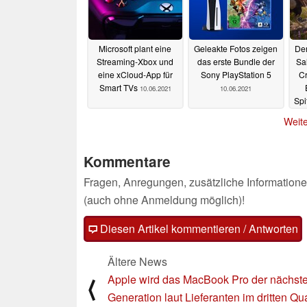
Microsoft plant eine
Geleakte Fotos zeigen
De
Streaming-Xbox und
das erste Bundle der
Sa
eine xCloud-App für
Sony PlayStation 5
Cr
Smart TVs
10.06.2021
10.06.2021
Spi
Weite
Kommentare
Fragen, Anregungen, zusätzliche Informatione
(auch ohne Anmeldung möglich)!
Diesen Artikel kommentieren / Antworten
Ältere News
Apple wird das MacBook Pro der nächst
⟨
Generation laut Lieferanten im dritten Qua