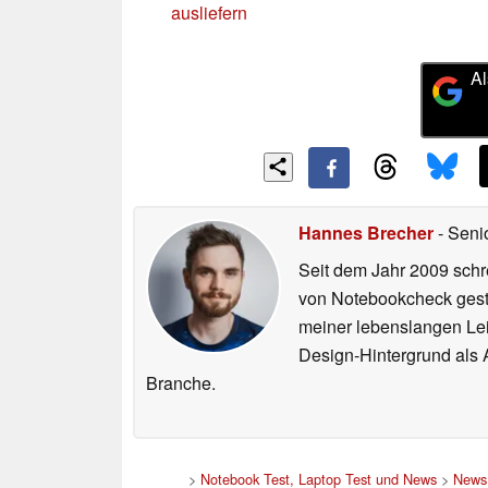
ausliefern
Al
Hannes Brecher
- Seni
Seit dem Jahr 2009 schre
von Notebookcheck gest
meiner lebenslangen Lei
Design-Hintergrund als A
Branche.
>
Notebook Test, Laptop Test und News
>
News