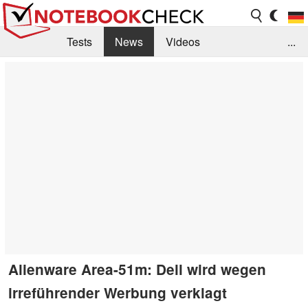
Tests
News
Videos
...
Benchmarks & Tech
Externe Tests
Kaufberatung
Deals
Suche
Jobs
Forum
Alienware Area-51m: Dell wird wegen
irreführender Werbung verklagt