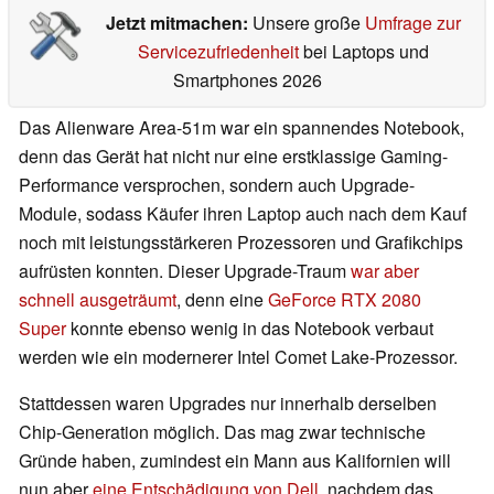
Jetzt mitmachen:
Unsere große
Umfrage zur
Servicezufriedenheit
bei Laptops und
Smartphones 2026
Das Alienware Area-51m war ein spannendes Notebook,
denn das Gerät hat nicht nur eine erstklassige Gaming-
Performance versprochen, sondern auch Upgrade-
Module, sodass Käufer ihren Laptop auch nach dem Kauf
noch mit leistungsstärkeren Prozessoren und Grafikchips
aufrüsten konnten. Dieser Upgrade-Traum
war aber
schnell ausgeträumt
, denn eine
GeForce RTX 2080
Super
konnte ebenso wenig in das Notebook verbaut
werden wie ein modernerer Intel Comet Lake-Prozessor.
Stattdessen waren Upgrades nur innerhalb derselben
Chip-Generation möglich. Das mag zwar technische
Gründe haben, zumindest ein Mann aus Kalifornien will
nun aber
eine Entschädigung von Dell
, nachdem das