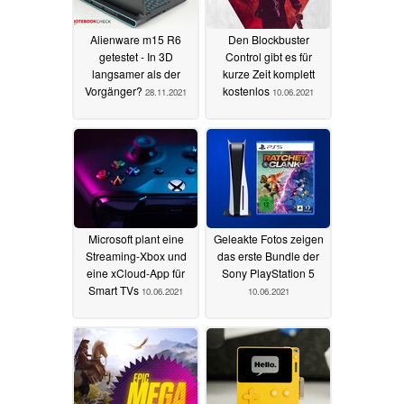
Alienware m15 R6
Den Blockbuster
getestet - In 3D
Control gibt es für
langsamer als der
kurze Zeit komplett
Vorgänger?
kostenlos
28.11.2021
10.06.2021
Microsoft plant eine
Geleakte Fotos zeigen
Streaming-Xbox und
das erste Bundle der
eine xCloud-App für
Sony PlayStation 5
Smart TVs
10.06.2021
10.06.2021