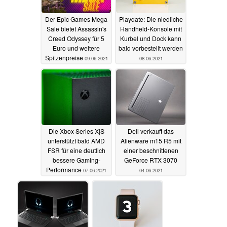
Der Epic Games Mega
Playdate: Die niedliche
Sale bietet Assassin's
Handheld-Konsole mit
Creed Odyssey für 5
Kurbel und Dock kann
Euro und weitere
bald vorbestellt werden
Spitzenpreise
09.06.2021
08.06.2021
Die Xbox Series X|S
Dell verkauft das
unterstützt bald AMD
Alienware m15 R5 mit
FSR für eine deutlich
einer beschnittenen
bessere Gaming-
GeForce RTX 3070
Performance
07.06.2021
04.06.2021