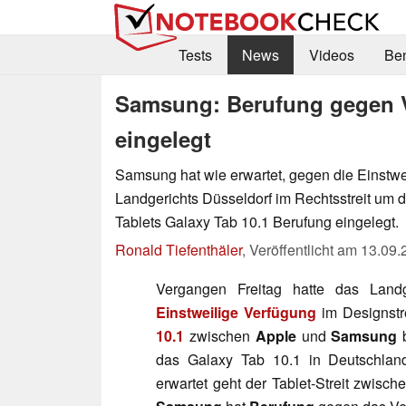
Tests
News
Videos
Be
Samsung: Berufung gegen V
eingelegt
Samsung hat wie erwartet, gegen die Einstwe
Landgerichts Düsseldorf im Rechtsstreit um 
Tablets Galaxy Tab 10.1 Berufung eingelegt.
Ronald Tiefenthäler
,
Veröffentlicht am
13.09.
Vergangen Freitag hatte das Landg
Einstweilige Verfügung
im Designstr
10.1
zwischen
Apple
und
Samsung
b
das Galaxy Tab 10.1 in Deutschland
erwartet geht der Tablet-Streit zwis