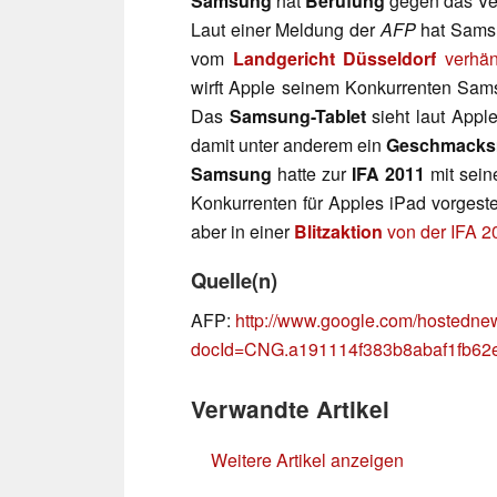
Samsung
hat
Berufung
gegen das Ve
Laut einer Meldung der
AFP
hat Sams
vom
Landgericht Düsseldorf
verhä
wirft Apple seinem Konkurrenten Sa
Das
Samsung-Tablet
sieht laut App
damit unter anderem ein
Geschmacks
Samsung
hatte zur
IFA 2011
mit sei
Konkurrenten für Apples iPad vorgeste
aber in einer
Blitzaktion
von der IFA 
Quelle(n)
AFP:
http://www.google.com/hostedn
docId=CNG.a191114f383b8abaf1fb62
Verwandte Artikel
Weitere Artikel anzeigen