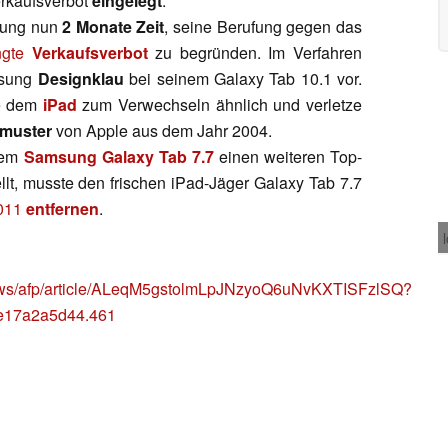
rkaufsverbot
eingelegt
.
ung nun
2 Monate Zeit
, seine Berufung gegen das
ngte
Verkaufsverbot
zu begründen. Im Verfahren
msung
Designklau
bei seinem Galaxy Tab 10.1 vor.
le dem
iPad
zum Verwechseln ähnlich und verletze
muster
von Apple aus dem Jahr 2004.
nem
Samsung Galaxy Tab 7.7
einen weiteren Top-
llt, musste den frischen iPad-Jäger Galaxy Tab 7.7
2011
entfernen
.
ews/afp/article/ALeqM5gstolmLpJNzyoQ6uNvKXTISFzlSQ?
e17a2a5d44.461