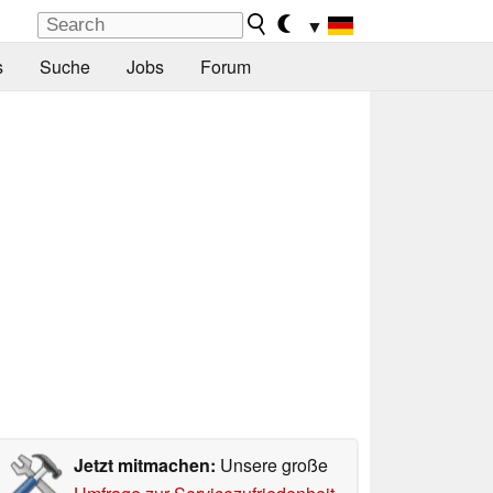
▼
s
Suche
Jobs
Forum
Jetzt mitmachen:
Unsere große