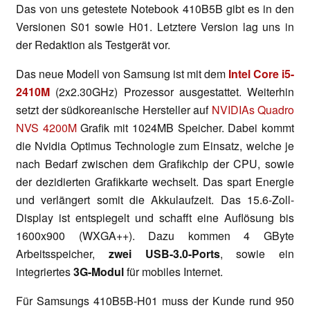
Das von uns getestete Notebook 410B5B gibt es in den
Versionen S01 sowie H01. Letztere Version lag uns in
der Redaktion als Testgerät vor.
Das neue Modell von Samsung ist mit dem
Intel Core i5-
2410M
(2x2.30GHz) Prozessor ausgestattet. Weiterhin
setzt der südkoreanische Hersteller auf
NVIDIAs Quadro
NVS 4200M
Grafik mit 1024MB Speicher. Dabei kommt
die Nvidia Optimus Technologie zum Einsatz, welche je
nach Bedarf zwischen dem Grafikchip der CPU, sowie
der dezidierten Grafikkarte wechselt. Das spart Energie
und verlängert somit die Akkulaufzeit. Das 15.6-Zoll-
Display ist entspiegelt und schafft eine Auflösung bis
1600x900 (WXGA++). Dazu kommen 4 GByte
Arbeitsspeicher,
zwei USB-3.0-Ports
, sowie ein
integriertes
3G-Modul
für mobiles Internet.
Für Samsungs 410B5B-H01 muss der Kunde rund 950