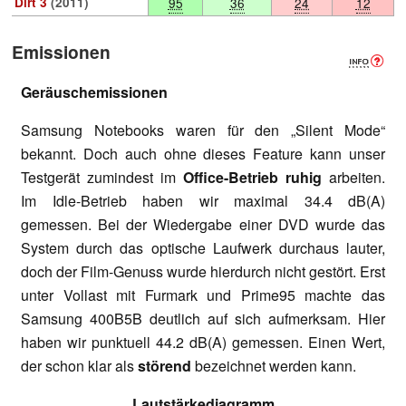
Dirt 3
(2011)
95
36
24
12
Emissionen
Geräuschemissionen
Samsung Notebooks waren für den „Silent Mode“
bekannt. Doch auch ohne dieses Feature kann unser
Testgerät zumindest im
Office-Betrieb ruhig
arbeiten.
Im Idle-Betrieb haben wir maximal 34.4 dB(A)
gemessen. Bei der Wiedergabe einer DVD wurde das
System durch das optische Laufwerk durchaus lauter,
doch der Film-Genuss wurde hierdurch nicht gestört. Erst
unter Vollast mit Furmark und Prime95 machte das
Samsung 400B5B deutlich auf sich aufmerksam. Hier
haben wir punktuell 44.2 dB(A) gemessen. Einen Wert,
der schon klar als
störend
bezeichnet werden kann.
Lautstärkediagramm