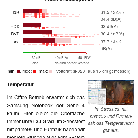
Idle
31.5 / 32.6 /
34.4 dB(A)
HDD
32 dB(A)
DVD
36.4 / dB(A)
Last
37.7 / 44.2
dB(A)
30 dB
40 dB(A)
50 dB(A)
leise
deutlich hörbar
störend
min:
, med:
, max:
Voltcraft sl-320 (aus 15 cm gemessen)
Temperatur
Im Office-Betrieb erwärmt sich das
Samsung Notebook der Serie 4
Im Stresstest mit
kaum. Hier bleibt die Oberfläche
prime95 und Furmark
immer
unter 30 Grad
. Im Stresstest
sah das Testgerät nicht
mit prime95 und Furmark haben wir
gut aus.
mehrere Stunden alles vom System