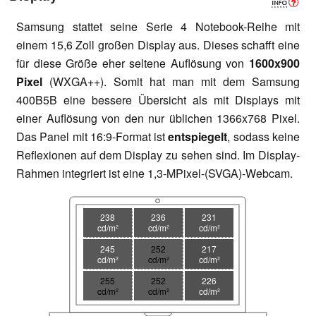
Samsung stattet seine Serie 4 Notebook-Reihe mit
einem 15,6 Zoll großen Display aus. Dieses schafft eine
für diese Größe eher seltene Auflösung von
1600x900
Pixel
(WXGA++). Somit hat man mit dem Samsung
400B5B eine bessere Übersicht als mit Displays mit
einer Auflösung von den nur üblichen 1366x768 Pixel.
Das Panel mit 16:9-Format ist
entspiegelt
, sodass keine
Reflexionen auf dem Display zu sehen sind. Im Display-
Rahmen integriert ist eine 1,3-MPixel-(SVGA)-Webcam.
238
236
231
cd/m²
cd/m²
cd/m²
245
252
217
cd/m²
cd/m²
cd/m²
255
252
226
cd/m²
cd/m²
cd/m²