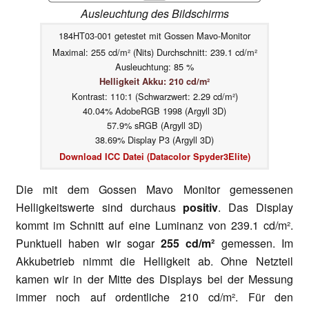
Ausleuchtung des Bildschirms
184HT03-001 getestet mit Gossen Mavo-Monitor
Maximal: 255 cd/m² (Nits) Durchschnitt: 239.1 cd/m²
Ausleuchtung: 85 %
Helligkeit Akku: 210 cd/m²
Kontrast: 110:1 (Schwarzwert: 2.29 cd/m²)
40.04% AdobeRGB 1998 (Argyll 3D)
57.9% sRGB (Argyll 3D)
38.69% Display P3 (Argyll 3D)
Download ICC Datei (Datacolor Spyder3Elite)
Die mit dem Gossen Mavo Monitor gemessenen
Helligkeitswerte sind durchaus
positiv
. Das Display
kommt im Schnitt auf eine Luminanz von 239.1 cd/m².
Punktuell haben wir sogar
255 cd/m²
gemessen. Im
Akkubetrieb nimmt die Helligkeit ab. Ohne Netzteil
kamen wir in der Mitte des Displays bei der Messung
immer noch auf ordentliche 210 cd/m². Für den