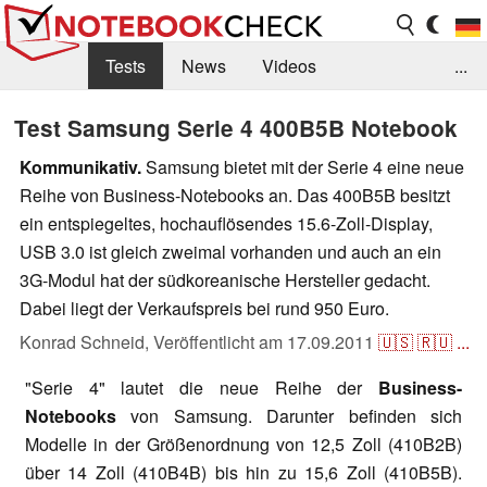
Tests
News
Videos
...
Benchmarks & Tech
Externe Tests
Test Samsung Serie 4 400B5B Notebook
Kaufberatung
Deals
Suche
Jobs
Kommunikativ.
Samsung bietet mit der Serie 4 eine neue
Reihe von Business-Notebooks an. Das 400B5B besitzt
Forum
ein entspiegeltes, hochauflösendes 15.6-Zoll-Display,
USB 3.0 ist gleich zweimal vorhanden und auch an ein
3G-Modul hat der südkoreanische Hersteller gedacht.
Dabei liegt der Verkaufspreis bei rund 950 Euro.
Konrad Schneid,
Veröffentlicht am
17.09.2011
🇺🇸
🇷🇺
...
"Serie 4" lautet die neue Reihe der
Business-
Notebooks
von Samsung. Darunter befinden sich
Modelle in der Größenordnung von 12,5 Zoll (410B2B)
über 14 Zoll (410B4B) bis hin zu 15,6 Zoll (410B5B).