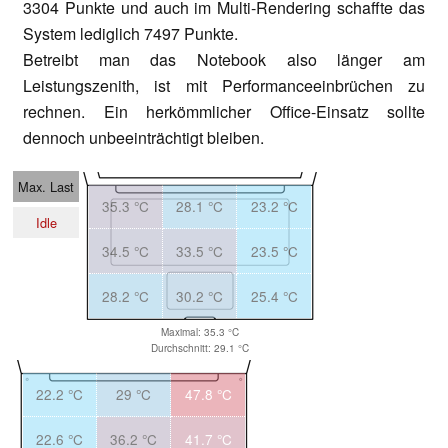
3304 Punkte und auch im Multi-Rendering schaffte das
System lediglich 7497 Punkte.
Betreibt man das Notebook also länger am
Leistungszenith, ist mit Performanceeinbrüchen zu
rechnen. Ein herkömmlicher Office-Einsatz sollte
dennoch unbeeinträchtigt bleiben.
Max. Last
35.3 °C
28.1 °C
23.2 °C
Idle
34.5 °C
33.5 °C
23.5 °C
28.2 °C
30.2 °C
25.4 °C
Maximal: 35.3 °C
Durchschnitt: 29.1 °C
22.2 °C
29 °C
47.8 °C
22.6 °C
36.2 °C
41.7 °C