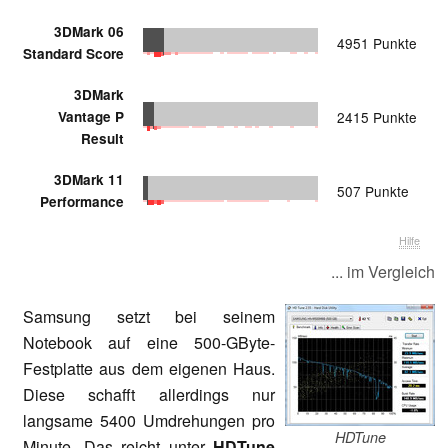
3DMark 06
4951 Punkte
Standard Score
3DMark
Vantage P
2415 Punkte
Result
3DMark 11
507 Punkte
Performance
Hilfe
... im Vergleich
Samsung setzt bei seinem
Notebook auf eine 500-GByte-
Festplatte aus dem eigenen Haus.
Diese schafft allerdings nur
langsame 5400 Umdrehungen pro
HDTune
Minute. Das reicht unter
HDTune