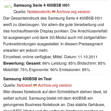
Samsung Serie 4 400B5B H01
86%
Quelle:
Notebookinfo
Archive.org version
Der Gesamteindruck des Samsung Serie 4 400B5B-H01
weiß zu überzeugen. Vor allem die gute Verarbeitung und
das hochauflösende Display punkten. Die Anschlussvielfalt
ist ausgewogen und dank 3G-Modul auch mit zeitgemäßen
Funkverbindungen ausgestattet. In diesem Preissegment
erwarten wir jedoch mehr.
Einzeltest, online verfügbar, Mittel, Datum: 11.10.2011
Bewertung:
Gesamt
: 86% Leistung: 85% Bildschirm: 85%
Mobilität: 75% Ergonomie: 90% Emissionen: 85%
Samsung 400B5B im Test
Quelle:
Netzwelt
Archive.org version
Wer dieses Notebook auf dem Schreibtisch stehen lässt, ist
selber schuld. Samsung bietet mit dem 400B5B ein
gelungenes Business-Notebook an. Das stabile Gehäuse,
das UMTS-Modul und die verbaute Hardware machen es