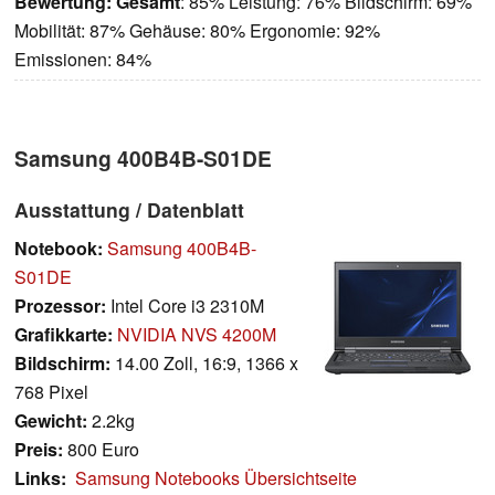
Bewertung:
Gesamt
: 85% Leistung: 76% Bildschirm: 69%
Mobilität: 87% Gehäuse: 80% Ergonomie: 92%
Emissionen: 84%
Samsung 400B4B-S01DE
Ausstattung / Datenblatt
Notebook:
Samsung 400B4B-
S01DE
Prozessor:
Intel Core i3 2310M
Grafikkarte:
NVIDIA NVS 4200M
Bildschirm:
14.00 Zoll, 16:9, 1366 x
768 Pixel
Gewicht:
2.2kg
Preis:
800 Euro
Links:
Samsung Notebooks Übersichtseite