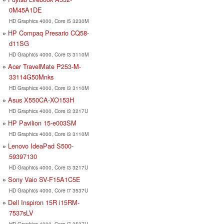
0M45A1DE
HD Graphics 4000, Core i5 3230M
HP Compaq Presario CQ58-
d11SG
HD Graphics 4000, Core i3 3110M
Acer TravelMate P253-M-
33114G50Mnks
HD Graphics 4000, Core i3 3110M
Asus X550CA-XO153H
HD Graphics 4000, Core i3 3217U
HP Pavilion 15-e003SM
HD Graphics 4000, Core i3 3110M
Lenovo IdeaPad S500-
59397130
HD Graphics 4000, Core i3 3217U
Sony Vaio SV-F15A1C5E
HD Graphics 4000, Core i7 3537U
Dell Inspiron 15R i15RM-
7537sLV
HD Graphics 4000, Core i7 3537U