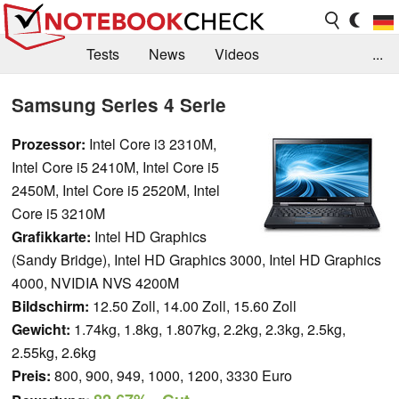
Tests
News
Videos
...
Benchmarks & Tech
Externe Tests
Samsung Series 4 Serie
Kaufberatung
Deals
Suche
Jobs
Prozessor:
Intel Core i3 2310M,
Intel Core i5 2410M, Intel Core i5
Forum
2450M, Intel Core i5 2520M, Intel
Core i5 3210M
Grafikkarte:
Intel HD Graphics
(Sandy Bridge), Intel HD Graphics 3000, Intel HD Graphics
4000, NVIDIA NVS 4200M
Bildschirm:
12.50 Zoll, 14.00 Zoll, 15.60 Zoll
Gewicht:
1.74kg, 1.8kg, 1.807kg, 2.2kg, 2.3kg, 2.5kg,
2.55kg, 2.6kg
Preis:
800, 900, 949, 1000, 1200, 3330 Euro