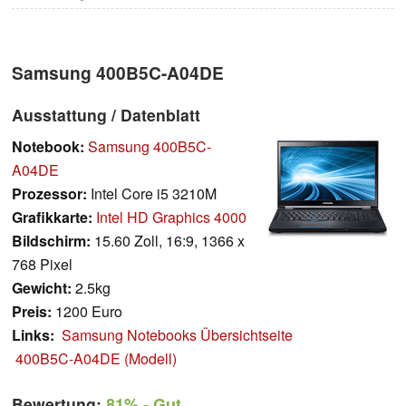
Samsung 400B5C-A04DE
Ausstattung / Datenblatt
Notebook:
Samsung 400B5C-
A04DE
Prozessor:
Intel Core i5 3210M
Grafikkarte:
Intel HD Graphics 4000
Bildschirm:
15.60 Zoll, 16:9, 1366 x
768 Pixel
Gewicht:
2.5kg
Preis:
1200 Euro
Links:
Samsung Notebooks Übersichtseite
400B5C-A04DE (Modell)
Bewertung:
81%
- Gut