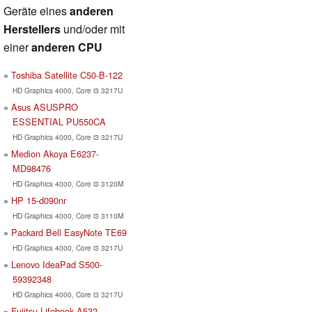
Geräte eines
anderen
Herstellers
und/oder mit
einer
anderen CPU
Toshiba Satellite C50-B-122
HD Graphics 4000, Core i3 3217U
Asus ASUSPRO
ESSENTIAL PU550CA
HD Graphics 4000, Core i3 3217U
Medion Akoya E6237-
MD98476
HD Graphics 4000, Core i3 3120M
HP 15-d090nr
HD Graphics 4000, Core i3 3110M
Packard Bell EasyNote TE69
HD Graphics 4000, Core i3 3217U
Lenovo IdeaPad S500-
59392348
HD Graphics 4000, Core i3 3217U
Fujitsu Lifebook A532-