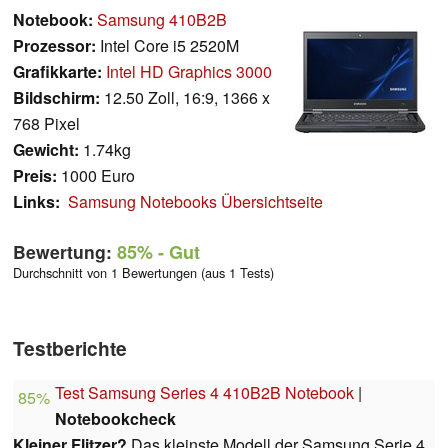
Notebook:
Samsung 410B2B
Prozessor:
Intel Core i5 2520M
Grafikkarte:
Intel HD Graphics 3000
Bildschirm:
12.50 Zoll, 16:9, 1366 x
768 Pixel
Gewicht:
1.74kg
Preis:
1000 Euro
Links:
Samsung Notebooks Übersichtseite
Bewertung:
85%
- Gut
Durchschnitt von 1 Bewertungen (aus 1 Tests)
Testberichte
Test Samsung Series 4 410B2B Notebook
|
85%
Notebookcheck
Kleiner Flitzer?
Das kleinste Modell der Samsung Serie 4