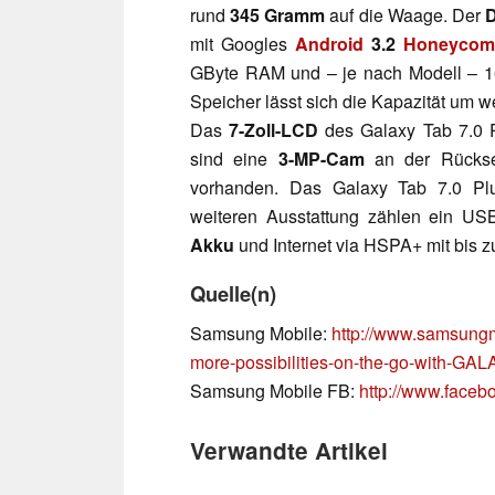
rund
345 Gramm
auf die Waage. Der
D
mit Googles
Android
3.2
Honeycom
GByte RAM und – je nach Modell – 16
Speicher lässt sich die Kapazität um w
Das
7-Zoll-LCD
des Galaxy Tab 7.0 P
sind eine
3-MP-Cam
an der Rückse
vorhanden. Das Galaxy Tab 7.0 Pl
weiteren Ausstattung zählen ein USB-
Akku
und Internet via HSPA+ mit bis 
Quelle(n)
Samsung Mobile:
http://www.samsung
more-possibilities-on-the-go-with-GAL
Samsung Mobile FB:
http://www.face
Verwandte Artikel