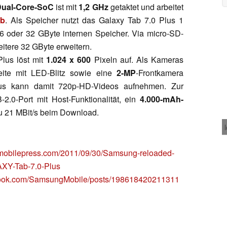
ual-Core-SoC
ist mit
1,2 GHz
getaktet und arbeitet
b
. Als Speicher nutzt das Galaxy Tab 7.0 Plus 1
 oder 32 GByte internen Speicher. Via micro-SD-
eitere 32 GByte erweitern.
lus löst mit
1.024 x 600
Pixeln auf. Als Kameras
ite mit LED-Blitz sowie eine
2-MP
-Frontkamera
us kann damit 720p-HD-Videos aufnehmen. Zur
2.0-Port mit Host-Funktionalität, ein
4.000-mAh-
zu 21 MBit/s beim Download.
mobilepress.com/2011/09/30/Samsung-reloaded-
AXY-Tab-7.0-Plus
book.com/SamsungMobile/posts/198618420211311