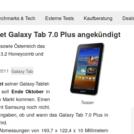
nchmarks & Tech
Externe Tests
Kaufberatung
Deal
et Galaxy Tab 7.0 Plus angekündigt
 sowie Österreich das
id 3.2 Honeycomb und
2011
Galaxy Tab
et
seiner Galaxy-Tablet-
soll
Ende Oktober
in
n Markt kommen. Einen
Teaser
nnt Samsung noch nicht.
ngaben, ob und wann das Galaxy Tab 7.0 Plus in
ird.
 Abmessungen von 193,7 x 122,4 x 10 Millimetern