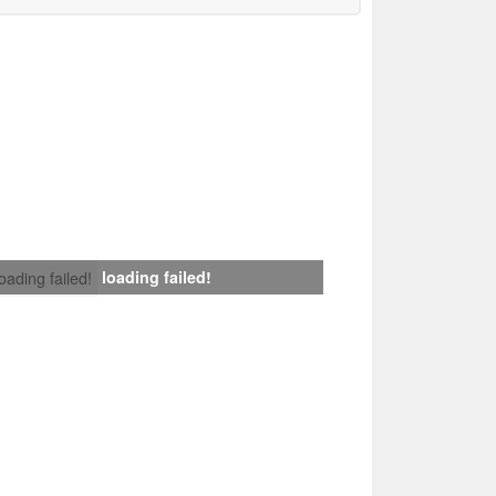
loading failed!
loading failed!