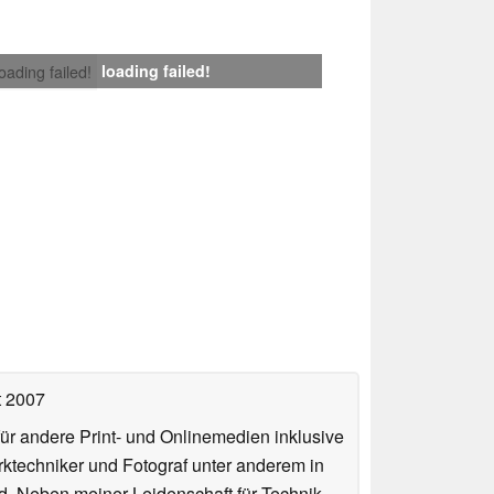
loading failed!
loading failed!
t 2007
für andere Print- und Onlinemedien inklusive
erktechniker und Fotograf unter anderem in
d. Neben meiner Leidenschaft für Technik