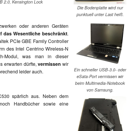
B 2.0, Kensington Lock
Die Bodenplatte wird nur
punktuell unter Last heiß.
tzwerken oder anderen Geräten
f das Wesentliche beschränkt
.
tek PCIe GBE Family Controller
rm des Intel Centrino Wireless-N
th-Modul, was man in dieser
 erwarten dürfte,
vermissen
wir
Ein schneller USB-3.0- oder
rechend leider auch.
eSata-Port vermissen wir
beim Multimedia-Notebook
von Samsung.
C530 spärlich aus. Neben dem
 noch Handbücher sowie eine