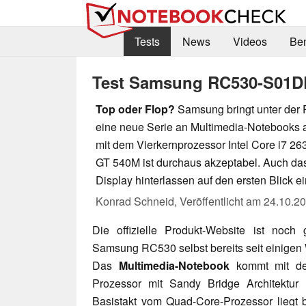
Tests
News
Videos
Be
Test Samsung RC530-S01D
Top oder Flop?
Samsung bringt unter der
eine neue Serie an Multimedia-Notebooks 
mit dem Vierkernprozessor Intel Core i7 
GT 540M ist durchaus akzeptabel. Auch da
Display hinterlassen auf den ersten Blick e
Konrad Schneid,
Veröffentlicht am
24.10.2
Die offizielle Produkt-Website ist noch
Samsung RC530 selbst bereits seit einigen 
Das
Multimedia-Notebook
kommt mit 
Prozessor mit Sandy Bridge Architektur
Basistakt vom Quad-Core-Prozessor liegt 