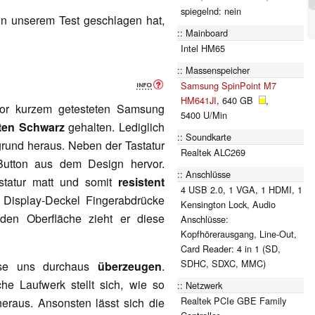
spiegelnd: nein
n unserem Test geschlagen hat,
Mainboard
Intel HM65
Massenspeicher
Samsung SpinPoint M7
HM641JI
, 640 GB
,
vor kurzem getesteten Samsung
5400 U/Min
hten Schwarz
gehalten. Lediglich
Soundkarte
rgrund heraus. Neben der Tastatur
Realtek ALC269
-Button aus dem Design hervor.
Anschlüsse
statur matt und somit
resistent
4 USB 2.0, 1 VGA, 1 HDMI, 1
 Display-Deckel Fingerabdrücke
Kensington Lock, Audio
den Oberfläche zieht er diese
Anschlüsse:
Kopfhörerausgang, Line-Out,
Card Reader: 4 in 1 (SD,
SDHC, SDXC, MMC)
ase uns durchaus
überzeugen
.
he Laufwerk stellt sich, wie so
Netzwerk
Realtek PCIe GBE Family
eraus. Ansonsten lässt sich die