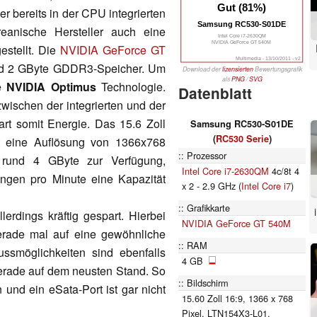
Gut (81%)
r bereits in der CPU integrierten
Samsung RC530-S01DE
anische Hersteller auch eine
Intel Core i7-2630QM
NVIDIA GeForce GT 540M
estellt. Die
NVIDIA GeForce GT
Multimedia - 13/10/2011 - v2
nd 2 GByte GDDR3-Speicher. Um
Download der
lizensierten
Bewertungsgrafik
als
PNG
/
SVG
ie
NVIDIA Optimus
Technologie.
Datenblatt
zwischen der integrierten und der
art somit Energie. Das 15.6 Zoll
Samsung RC530-S01DE
(
RC530 Serie
)
t eine Auflösung von 1366x768
Prozessor
 rund 4 GByte zur Verfügung,
Intel Core i7-2630QM
4c/8t 4
ngen pro Minute eine Kapazität
x 2 - 2.9 GHz (
Intel Core i7
)
Grafikkarte
rdings kräftig gespart. Hierbei
NVIDIA GeForce GT 540M
rade mal auf eine gewöhnliche
RAM
smöglichkeiten sind ebenfalls
4 GB
 gerade auf dem neusten Stand. So
Bildschirm
 und ein eSata-Port ist gar nicht
15.60 Zoll 16:9, 1366 x 768
Pixel, LTN154X3-L01,