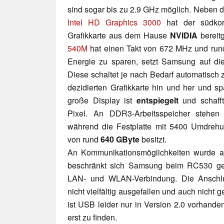
sind sogar bis zu 2.9 GHz möglich. Neben de
Intel HD Graphics 3000
hat der südkore
Grafikkarte aus dem Hause
NVIDIA
bereitg
540M
hat einen Takt von 672 MHz und ru
Energie zu sparen, setzt Samsung auf d
Diese schaltet je nach Bedarf automatisch 
dezidierten Grafikkarte hin und her und sp
große Display ist
entspiegelt
und schaff
Pixel. An DDR3-Arbeitsspeicher stehen
während die Festplatte mit 5400 Umdrehu
von rund
640 GByte
besitzt.
An Kommunikationsmöglichkeiten wurde alle
beschränkt sich Samsung beim RC530 ge
LAN- und WLAN-Verbindung. Die Anschlus
nicht vielfältig ausgefallen und auch nicht
ist USB leider nur in Version 2.0 vorhanden
erst zu finden.