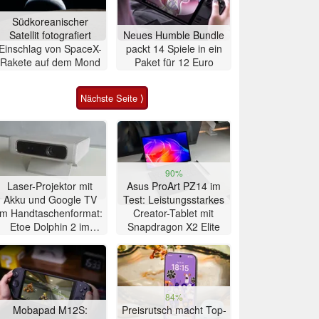
Südkoreanischer
Satellit fotografiert
Neues Humble Bundle
Einschlag von SpaceX-
packt 14 Spiele in ein
Rakete auf dem Mond
Paket für 12 Euro
Nächste Seite ⟩
90%
Laser-Projektor mit
Asus ProArt PZ14 im
Akku und Google TV
Test: Leistungsstarkes
im Handtaschenformat:
Creator-Tablet mit
Etoe Dolphin 2 im
Snapdragon X2 Elite
Praxis-Test
84%
Mobapad M12S:
Preisrutsch macht Top-