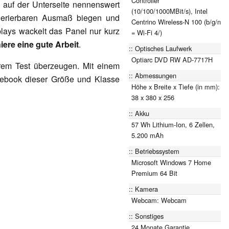
Controller
 auf der Unterseite nennenswert
(10/100/1000MBit/s), Intel
lerierbaren Ausmaß biegen und
Centrino Wireless-N 100 (b/g/n
plays wackelt das Panel nur kurz
= Wi-Fi 4/)
iere eine gute Arbeit
.
Optisches Laufwerk
Optiarc DVD RW AD-7717H
rem Test überzeugen. Mit einem
Abmessungen
otebook dieser Größe und Klasse
Höhe x Breite x Tiefe (in mm):
38 x 380 x 256
Akku
57 Wh Lithium-Ion, 6 Zellen,
5.200 mAh
Betriebssystem
Microsoft Windows 7 Home
Premium 64 Bit
Kamera
Webcam: Webcam
Sonstiges
24 Monate Garantie