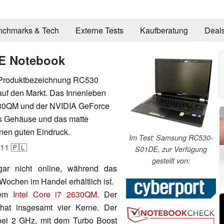
nchmarks & Tech
Externe Tests
Kaufberatung
Deal
E Notebook
 Produktbezeichnung RC530
auf den Markt. Das Innenleben
2630QM und der NVIDIA GeForce
s Gehäuse und das matte
inen guten Eindruck.
Im Test: Samsung RC530-
011
🇵🇱
S01DE, zur Verfügung
gestellt von:
 gar nicht online, während das
Wochen im Handel erhältlich ist.
dem
Intel Core i7 2630QM
. Der
 hat insgesamt vier Kerne. Der
bei 2 GHz, mit dem Turbo Boost