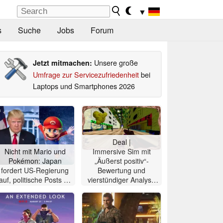
▼
s
Suche
Jobs
Forum
Unsere große
Jetzt mitmachen:
Umfrage zur Servicezufriedenheit
bei
Laptops und Smartphones 2026
Deal |
Nicht mit Mario und
Immersive Sim mit
Pokémon: Japan
„Äußerst positiv“-
fordert US-Regierung
Bewertung und
auf, politische Posts zu
vierstündiger Analyse
stoppen
90% günstiger