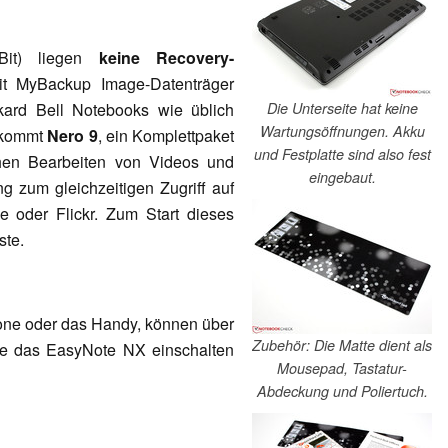
it) liegen
keine Recovery-
it MyBackup Image-Datenträger
Die Unterseite hat keine
ackard Bell Notebooks wie üblich
Wartungsöffnungen. Akku
 kommt
Nero 9
, ein Komplettpaket
und Festplatte sind also fest
en Bearbeiten von Videos und
eingebaut.
 zum gleichzeitigen Zugriff auf
 oder Flickr. Zum Start dieses
ste.
one oder das Handy, können über
Zubehör: Die Matte dient als
ne das EasyNote NX einschalten
Mousepad, Tastatur-
Abdeckung und Poliertuch.