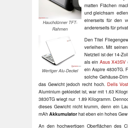
matten Flächen mach
und gleichsam edlen 
einerseits für den 
Hauchdünner TFT-
andererseits für priv
Rahmen
Den Titel Fliegenge
verleihen. Mit seine
Netzteil ist der 14-Zo
als ein
Asus X43SV
(
ein Aspire 4830TG. F
Wertiger Alu-Deckel
solche Gehäuse-Dime
das Gewicht jedoch recht hoch.
Dells Vos
Aluminium gekleidet ist, war mit 1.63 Kilogr
3830TG wiegt nur 1.89 Kilogramm. Denno
dieses Gewicht nicht krumm, denn ein Lauf
mAh
Akkumulator
hat eben ein hohes Gewi
An den hochwertigen Oberflächen des C