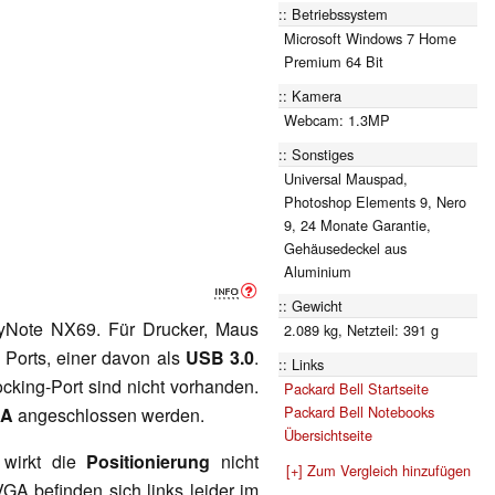
Betriebssystem
Microsoft Windows 7 Home
Premium 64 Bit
Kamera
Webcam: 1.3MP
Sonstiges
Universal Mauspad,
Photoshop Elements 9, Nero
9, 24 Monate Garantie,
Gehäusedeckel aus
Aluminium
Gewicht
syNote NX69. Für Drucker, Maus
2.089 kg, Netzteil: 391 g
Ports, einer davon als
USB 3.0
.
Links
king-Port sind nicht vorhanden.
Packard Bell Startseite
Packard Bell Notebooks
GA
angeschlossen werden.
Übersichtseite
 wirkt die
Positionierung
nicht
[+] Zum Vergleich hinzufügen
A befinden sich links leider im