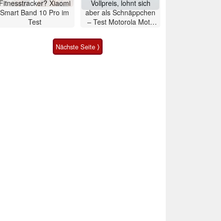
Fitnesstracker? Xiaomi
Vollpreis, lohnt sich
Smart Band 10 Pro im
aber als Schnäppchen
Test
– Test Motorola Moto
G47 Smartphone
Nächste Seite ⟩