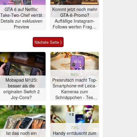
GTA 6 auf Netflix:
Kommt jetzt noch mehr
Take-Two-Chef verrät
GTA-6-Promo?
Details zur exklusiven
Auffällige Instagram-
Preview
Follows werfen Fragen
auf
Nächste Seite ⟩
84%
Mobapad M12S:
Preisrutsch macht Top-
besser als die
Smartphone mit Leica-
originalen Switch 2
Kameras zum
Joy-Cons?
Schnäppchen - Test
Xiaomi 17T
73%
Ist das noch ein
Handy enttäuscht zum