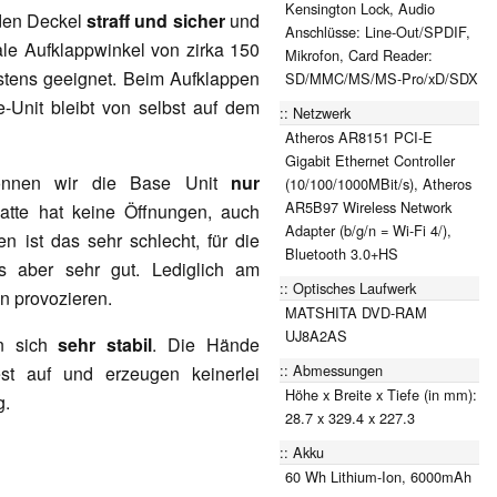
Kensington Lock, Audio
den Deckel
straff und
sicher
und
Anschlüsse: Line-Out/SPDIF,
e Aufklappwinkel von zirka 150
Mikrofon, Card Reader:
stens geeignet. Beim Aufklappen
SD/MMC/MS/MS-Pro/xD/SDX
e-Unit bleibt von selbst auf dem
Netzwerk
Atheros AR8151 PCI-E
Gigabit Ethernet Controller
können wir die Base Unit
nur
(10/100/1000MBit/s), Atheros
AR5B97 Wireless Network
latte hat keine Öffnungen, auch
Adapter (b/g/n = Wi-Fi 4/),
en ist das sehr schlecht, für die
Bluetooth 3.0+HS
as aber sehr gut. Lediglich am
Optisches Laufwerk
n provozieren.
MATSHITA DVD-RAM
UJ8A2AS
n sich
sehr stabil
. Die Hände
Abmessungen
st auf und erzeugen keinerlei
Höhe x Breite x Tiefe (in mm):
g.
28.7 x 329.4 x 227.3
Akku
60 Wh Lithium-Ion, 6000mAh