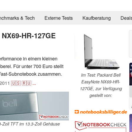
nchmarks & Tech
Externe Tests
Kaufberatung
Deal
te NX69-HR-127GE
rformance in einem kleinen
erei. Für unter 700 Euro stellt
s Fast-Subnotebook zusammen.
Im Test: Packard Bell
EasyNote NX69-HR-
.2011
🇺🇸
🇷🇺
...
127GE, zur Verfügung
gestellt von:
Zoll TFT im 13.3-Zoll Gehäuse