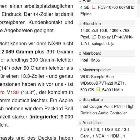
RAM
en einen arbeitsplatztauglichen
4 GB
, PC3-10700 667MHz
Eindruck. Der 14-Zoller ist damit
Elpida
vorzeigbaren Kundenkontakt und
Bildschirm
ate Angebereien geeignet.
14.00 Zoll 16:9, 1366 x 768
Pixel, LG Display LP140WH6-
wicht können wir dem NX69 nicht
TJA1, spiegelnd: ja
n
2.089 Gramm
plus 391 Gramm
Mainboard
ller allerdings 300 Gramm leichter
Intel HM65
14") oder 50 Gramm leichter als
Massenspeicher
ür einen 13.3-Zoller - und genau
WDC Scorpio Blue
WD5000BPVT-22HXZT1,
nsionen haben wir vor uns - ist
500 GB
, 5400 U/Min
tro V130
(13.3"), der komplett in
Soundkarte
amm deutlich leichter. Ein Aspire
Intel Cougar Point PCH - High
ch nehmen wir dem Packard Bell
Definition Audio Controller
zeit starker (
integrierter
) 6.000
Anschlüsse
cht.
2 USB 2.0, 1 USB 3.0 / 3.1
Gen1, 1 VGA, 1 HDMI, 1
hassis und des Deckels haben