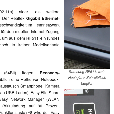
02.11n) steckt als weitere
. Der Realtek
Gigabit Ethernet
-
Geschwindigkeit im Heimnetzwerk
 für den mobilen Internet-Zugang
ig, um aus dem RF511 ein rundes
och in keiner Modellvariante
Samsung RF511: trotz
(64Bit) liegen
Recovery-
Hochglanz Schreibtisch
 üblich eine Reihe von Notebook-
tauglich
enaustausch Smartphone, Kamera
an USB-Laden), Easy File Share
r Easy Network Manager (WLAN
er
(Akkuladung auf 80 Prozent
 Funktionstaste+F8 wird der Easy