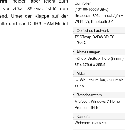
traff,
neigen aber leicht zum
Controller
von zirka 135 Grad ist für den
(10/100/1000MBit/s),
Broadcom 802.11n (a/b/g/n =
end. Unter der Klappe auf der
Wi-Fi 4/), Bluetooth 3.0
stplatte und das DDR3 RAM-Modul
Optisches Laufwerk
TSSTcorp DVDWBD TS-
LB23A
Abmessungen
Höhe x Breite x Tiefe (in mm):
37 x 379.6 x 255.5
Akku
57 Wh Lithium-Ion, 5200mAh
11.1V
Betriebssystem
Microsoft Windows 7 Home
Premium 64 Bit
Kamera
Webcam: 1280x720