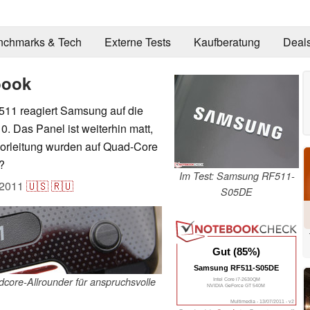
nchmarks & Tech
Externe Tests
Kaufberatung
Deal
book
11 reagiert Samsung auf die
 Das Panel ist weiterhin matt,
ssorleitung wurden auf Quad-Core
?
Im Test: Samsung RF511-
.2011
🇺🇸
🇷🇺
S05DE
Gut (85%)
Samsung RF511-S05DE
re-Allrounder für anspruchsvolle
Intel Core i7-2630QM
NVIDIA GeForce GT 540M
Multimedia - 13/07/2011 - v2