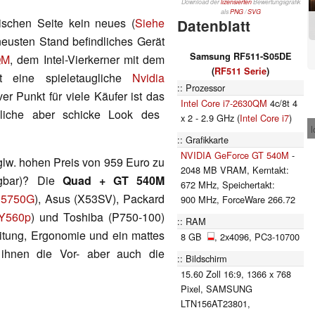
Download der
lizensierten
Bewertungsgrafik
als
PNG
/
SVG
schen Seite kein neues (
Siehe
Datenblatt
neusten Stand befindliches Gerät
Samsung RF511-S05DE
QM
, dem Intel-Vierkerner mit dem
(
RF511 Serie
)
tet eine spieletaugliche
Nvidia
Prozessor
er Punkt für viele Käufer ist das
Intel Core i7-2630QM
4c/8t 4
liche aber schicke Look des
x 2 - 2.9 GHz (
Intel Core i7
)
l
Grafikkarte
NVIDIA GeForce GT 540M
-
lw. hohen Preis von 959 Euro zu
2048 MB VRAM, Kerntakt:
fügbar)? Die
Quad + GT 540M
672 MHz, Speichertakt:
 5750G
), Asus (X53SV), Packard
900 MHz, ForceWare 266.72
 Y560p
) und Toshiba (P750-100)
RAM
itung, Ergonomie und ein mattes
8 GB
, 2x4096, PC3-10700
 ihnen die Vor- aber auch die
Bildschirm
15.60 Zoll 16:9, 1366 x 768
Pixel, SAMSUNG
LTN156AT23801,