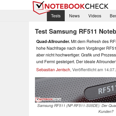
Tests
News
Videos
Be
Test Samsung RF511 Note
Quad-Allrounder.
Mit dem Refresh des RF5
hohe Nachfrage nach dem Vorgänger RF510.
aber nicht hochwertiger. Grafik und Proze
und Fermi gesteigert. Der ideale Allrounder
Sebastian Jentsch
,
Veröffentlicht am
14.07
Samsung RF511 (NP-RF511-S05DE): Der Quadco
Kunden?