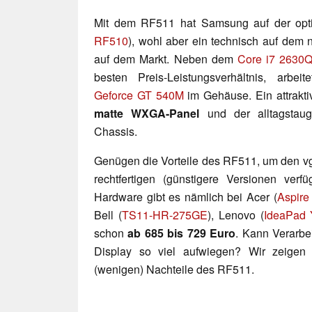
Mit dem RF511 hat Samsung auf der opti
RF510
), wohl aber ein technisch auf dem 
auf dem Markt. Neben dem
Core i7 2630
besten Preis-Leistungsverhältnis, arbei
Geforce GT 540M
im Gehäuse. Ein attraktiv
matte WXGA-Panel
und der alltagstaug
Chassis.
Genügen die Vorteile des RF511, um den vg
rechtfertigen (günstigere Versionen ver
Hardware gibt es nämlich bei Acer (
Aspire
Bell (
TS11-HR-275GE
), Lenovo (
IdeaPad
schon
ab 685 bis 729 Euro
. Kann Verarbe
Display so viel aufwiegen? Wir zeigen
(wenigen) Nachteile des RF511.