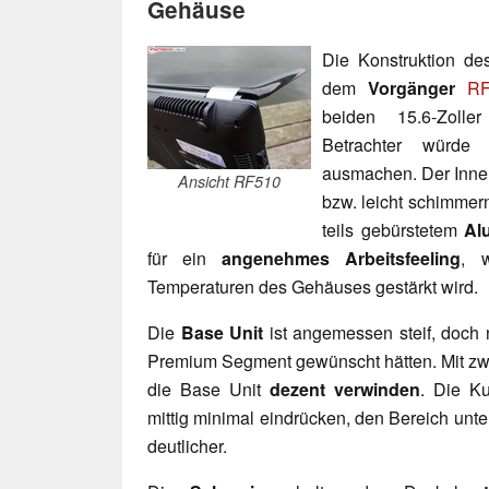
Gehäuse
Die Konstruktion d
dem
Vorgänger
RF
beiden 15.6-Zolle
Betrachter würde 
ausmachen. Der Innen
Ansicht RF510
bzw. leicht schimmer
teils gebürstetem
Al
für ein
angenehmes Arbeitsfeeling
, 
Temperaturen des Gehäuses gestärkt wird.
Die
Base Unit
ist angemessen steif, doch n
Premium Segment gewünscht hätten. Mit zw
die Base Unit
dezent verwinden
. Die Ku
mittig minimal eindrücken, den Bereich unt
deutlicher.