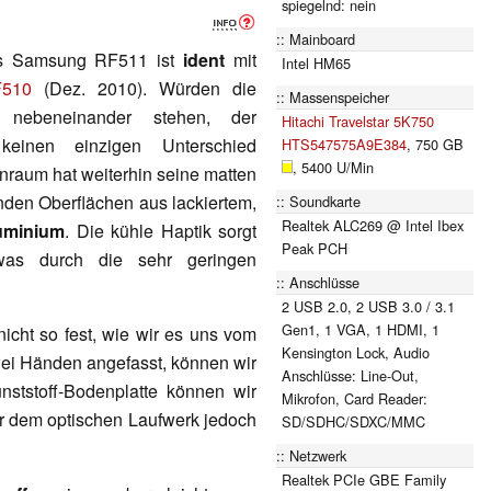
spiegelnd: nein
Mainboard
es Samsung RF511 ist
ident
mit
Intel HM65
510
(Dez. 2010). Würden die
Massenspeicher
r nebeneinander stehen, der
Hitachi Travelstar 5K750
keinen einzigen Unterschied
HTS547575A9E384
, 750 GB
, 5400 U/Min
raum hat weiterhin seine matten
nden Oberflächen aus lackiertem,
Soundkarte
Realtek ALC269 @ Intel Ibex
uminium
. Die kühle Haptik sorgt
Peak PCH
was durch die sehr geringen
Anschlüsse
2 USB 2.0, 2 USB 3.0 / 3.1
Gen1, 1 VGA, 1 HDMI, 1
icht so fest, wie wir es uns vom
Kensington Lock, Audio
ei Händen angefasst, können wir
Anschlüsse: Line-Out,
nststoff-Bodenplatte können wir
Mikrofon, Card Reader:
er dem optischen Laufwerk jedoch
SD/SDHC/SDXC/MMC
Netzwerk
Realtek PCIe GBE Family