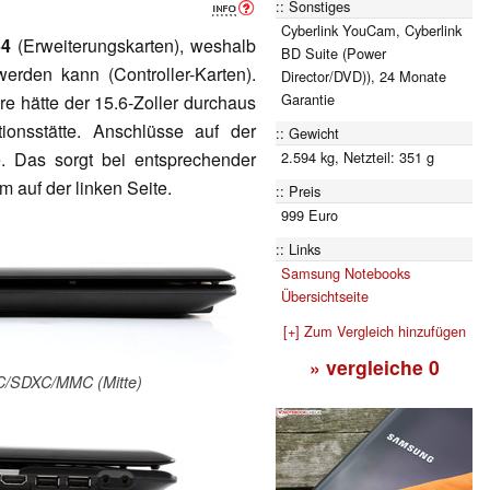
Sonstiges
Cyberlink YouCam, Cyberlink
54
(Erweiterungskarten), weshalb
BD Suite (Power
erden kann (Controller-Karten).
Director/DVD)), 24 Monate
Garantie
re hätte der 15.6-Zoller durchaus
onsstätte. Anschlüsse auf der
Gewicht
2.594 kg, Netzteil: 351 g
e. Das sorgt bei entsprechender
 auf der linken Seite.
Preis
999 Euro
Links
Samsung Notebooks
Übersichtseite
[+] Zum Vergleich hinzufügen
» vergleiche
0
HC/SDXC/MMC (Mitte)