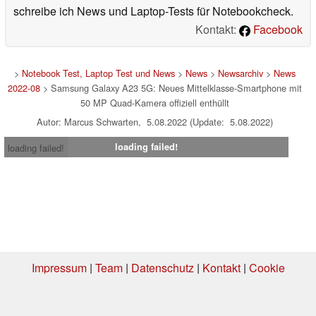
schreibe ich News und Laptop-Tests für Notebookcheck.
Kontakt:
Facebook
>
Notebook Test, Laptop Test und News
>
News
>
Newsarchiv
>
News
2022-08
> Samsung Galaxy A23 5G: Neues Mittelklasse-Smartphone mit
50 MP Quad-Kamera offiziell enthüllt
Autor: Marcus Schwarten, 5.08.2022 (Update: 5.08.2022)
loading failed!
loading failed!
Impressum
|
Team
|
Datenschutz
|
Kontakt
|
Cookie
Einstellungen
| 10.08.2026 16:41
* Beim Kauf über einen Affiliate-Link kann Notebookcheck eine Vergütung