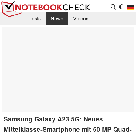
Tests
News
Videos
...
Benchmarks & Tech
Externe Tests
Kaufberatung
Deals
Suche
Jobs
Forum
Samsung Galaxy A23 5G: Neues
Mittelklasse-Smartphone mit 50 MP Quad-