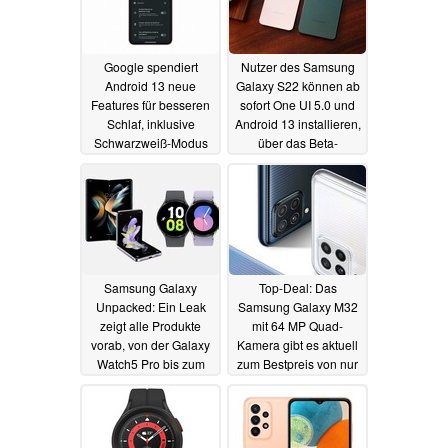
Google spendiert
Nutzer des Samsung
Android 13 neue
Galaxy S22 können ab
Features für besseren
sofort One UI 5.0 und
Schlaf, inklusive
Android 13 installieren,
Schwarzweiß-Modus
über das Beta-
Programm
08.08.2022
05.08.2022
Samsung Galaxy
Top-Deal: Das
Unpacked: Ein Leak
Samsung Galaxy M32
zeigt alle Produkte
mit 64 MP Quad-
vorab, von der Galaxy
Kamera gibt es aktuell
Watch5 Pro bis zum
zum Bestpreis von nur
Note Package
149 Euro
05.08.2022
05.08.2022