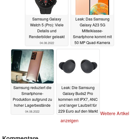
Samsung Galaxy
Leak: Das Samsung
Watch 5 (Pro): Viele
Galaxy A23 5G
Details und
Mittelklasse-
Renderbilder geleakt
Smartphone kommt mit
50 MP Quad-Kamera
04.08.2022
und bis zu 8 GB RAM
04.08.2022
Samsung reduziert die
Leak: Die Samsung
Smartphone-
Galaxy Buds2 Pro
Produktion aufgrund zu
kommen mit IPX7, ANC
hoher Lagerbestände
und langer Laufzeit für
229 Euro auf den Markt
04.08.2022
Weitere Artikel
04.08.2022
anzeigen
Kommentare