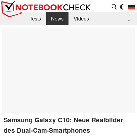
Tests
News
Videos
...
Benchmarks & Tech
Externe Tests
Kaufberatung
Deals
Suche
Jobs
Forum
Samsung Galaxy C10: Neue Realbilder
des Dual-Cam-Smartphones