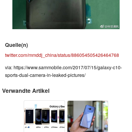
Quelle(n)
twitter.com/mmddj_china/status/886054505426464768
via: https://www.sammobile.com/2017/07/15/galaxy-c10-
sports-dual-camera-in-leaked-pictures/
Verwandte Artikel