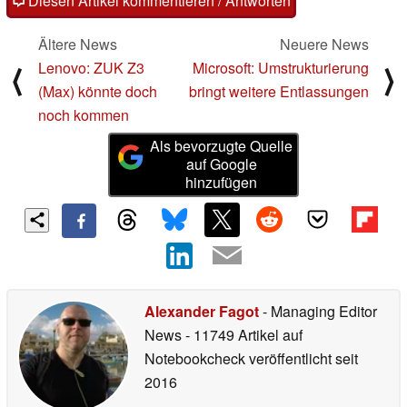
Diesen Artikel kommentieren / Antworten
Ältere News
Neuere News
Lenovo: ZUK Z3
Microsoft: Umstrukturierung
⟨
⟩
(Max) könnte doch
bringt weitere Entlassungen
noch kommen
Als bevorzugte Quelle
auf Google
hinzufügen
Alexander Fagot
- Managing Editor
News
- 11749 Artikel auf
Notebookcheck veröffentlicht
seit
2016