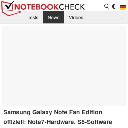
Tests
News
Videos
...
Benchmarks & Tech
Externe Tests
Kaufberatung
Deals
Suche
Jobs
Forum
Samsung Galaxy Note Fan Edition
offiziell: Note7-Hardware, S8-Software