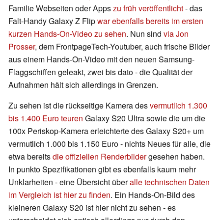
Familie Webseiten oder Apps
zu früh veröffentlicht
- das
Falt-Handy Galaxy Z Flip
war ebenfalls bereits im ersten
kurzen Hands-On-Video zu sehen
. Nun sind
via Jon
Prosser
, dem FrontpageTech-Youtuber, auch frische Bilder
aus einem Hands-On-Video mit den neuen Samsung-
Flaggschiffen geleakt, zwei bis dato - die Qualität der
Aufnahmen hält sich allerdings in Grenzen.
Zu sehen ist die rückseitige Kamera des
vermutlich 1.300
bis 1.400 Euro teuren
Galaxy S20 Ultra sowie die um die
100x Periskop-Kamera erleichterte des Galaxy S20+ um
vermutlich 1.000 bis 1.150 Euro - nichts Neues für alle, die
etwa bereits
die offiziellen Renderbilder
gesehen haben.
In punkto Spezifikationen gibt es ebenfalls kaum mehr
Unklarheiten - eine Übersicht über
alle technischen Daten
im Vergleich ist hier zu finden
. Ein Hands-On-Bild des
kleineren Galaxy S20 ist hier nicht zu sehen - es