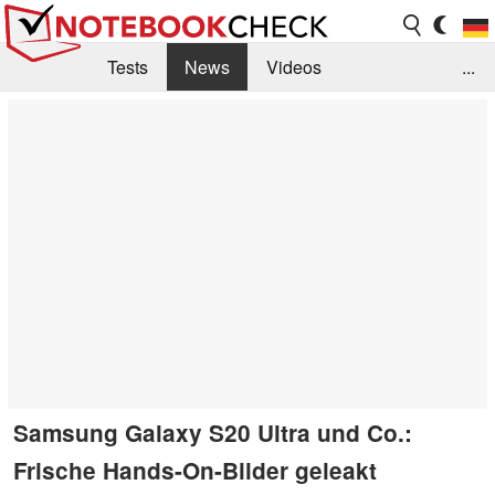
Tests
News
Videos
...
Benchmarks & Tech
Externe Tests
Kaufberatung
Deals
Suche
Jobs
Forum
Samsung Galaxy S20 Ultra und Co.:
Frische Hands-On-Bilder geleakt