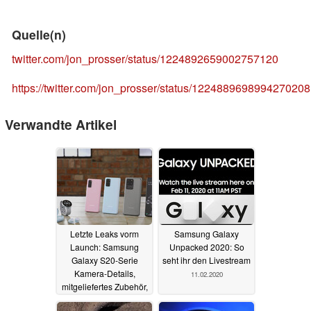
Quelle(n)
twitter.com/jon_prosser/status/1224892659002757120
https://twitter.com/jon_prosser/status/1224889698994270208
Verwandte Artikel
Letzte Leaks vorm
Samsung Galaxy
Launch: Samsung
Unpacked 2020: So
Galaxy S20-Serie
seht ihr den Livestream
Kamera-Details,
11.02.2020
mitgeliefertes Zubehör,
Promo-Video, finale