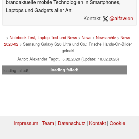
brandaktuelle mobile Technologien in Smartphones,
Laptops und Gadgets aller Art.
Kontakt:
@alfawien
>
Notebook Test, Laptop Test und News
>
News
>
Newsarchiv
>
News
2020-02
> Samsung Galaxy S20 Ultra und Co.: Frische Hands-On-Bilder
geleakt
Autor: Alexander Fagot, 5.02.2020 (Update: 18.02.2026)
loading failed!
loading failed!
Impressum
|
Team
|
Datenschutz
|
Kontakt
|
Cookie
Einstellungen
| 06.08.2026 01:09
* Beim Kauf über einen Affiliate-Link kann Notebookcheck eine Vergütung