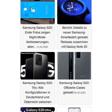
Specs, Preise und
mehr
11.02.2020
Samsung Galaxy S20:
Bericht: Details zu
Erste Fotos zeigen
neuer Samsung-
Night-Mode-
Smartwatch geleakt,
Verbesserungen,
Release zusammen
aber...
mit Galaxy Note 20
10.02.2020
09.02.2020
Samsung Galaxy S20-
Samsung Galaxy S20:
Trio: Alle
Offizielle Cases
Konfigurationen in
geleakt
06.02.2020
Deutschland und
Österreich zwischen
899 und 1549 Euro
08.02.2020