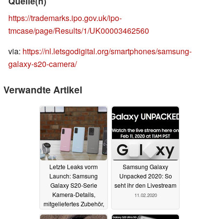
Quelle(n)
https://trademarks.ipo.gov.uk/ipo-
tmcase/page/Results/1/UK00003462560
via:
https://nl.letsgodigital.org/smartphones/samsung-
galaxy-s20-camera/
Verwandte Artikel
Letzte Leaks vorm
Samsung Galaxy
Launch: Samsung
Unpacked 2020: So
Galaxy S20-Serie
seht ihr den Livestream
Kamera-Details,
11.02.2020
mitgeliefertes Zubehör,
Promo-Video, finale