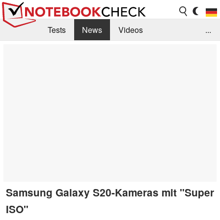
Tests
News
Videos
...
Benchmarks & Tech
Externe Tests
Kaufberatung
Deals
Suche
Jobs
Forum
Samsung Galaxy S20-Kameras mit "Super
ISO"