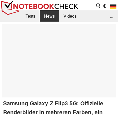
Tests
News
Videos
...
Benchmarks & Tech
Externe Tests
Kaufberatung
Deals
Suche
Jobs
Forum
Samsung Galaxy Z Flip3 5G: Offizielle
Renderbilder in mehreren Farben, ein