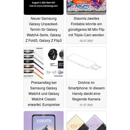
Neuer Samsung
Xiaomis zweites
Galaxy Unpacked-
Foldable könnte ein
Termin für Galaxy
günstigeres Mi Mix Flip
Watch4-Serie, Galaxy
mit Triple-Cam werden
Z Fold3, Galaxy Z Flip3
03.07.2021
und Galaxy Buds2
03.07.2021
Preisanstieg bei
Drohne im
Samsung Galaxy
Smartphone: In diesem
Watch4 und Galaxy
Handy steckt eine
Watch4 Classic
fliegende Kamera
erwartet. Europreise
01.07.2021
auch zu Galaxy Buds 2
geleakt
02.07.2021