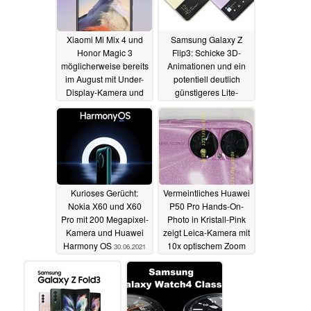
Xiaomi Mi Mix 4 und
Samsung Galaxy Z
Honor Magic 3
Flip3: Schicke 3D-
möglicherweise bereits
Animationen und ein
im August mit Under-
potentiell deutlich
Display-Kamera und
günstigeres Lite-
Snapdragon 888+
Modell
01.07.2021
01.07.2021
Kurioses Gerücht:
Vermeintliches Huawei
Nokia X60 und X60
P50 Pro Hands-On-
Pro mit 200 Megapixel-
Photo in Kristall-Pink
Kamera und Huawei
zeigt Leica-Kamera mit
Harmony OS
10x optischem Zoom
30.06.2021
30.06.2021