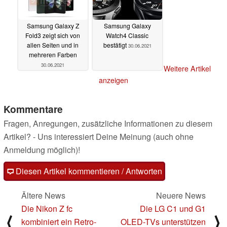
Samsung Galaxy Z
Samsung Galaxy
Fold3 zeigt sich von
Watch4 Classic
allen Seiten und in
bestätigt
30.06.2021
mehreren Farben
30.06.2021
Weitere Artikel
anzeigen
Kommentare
Fragen, Anregungen, zusätzliche Informationen zu diesem
Artikel? - Uns interessiert Deine Meinung (auch ohne
Anmeldung möglich)!
Diesen Artikel kommentieren / Antworten
Ältere News
Neuere News
Die Nikon Z fc
Die LG C1 und G1
⟨
⟩
kombiniert ein Retro-
OLED-TVs unterstützen