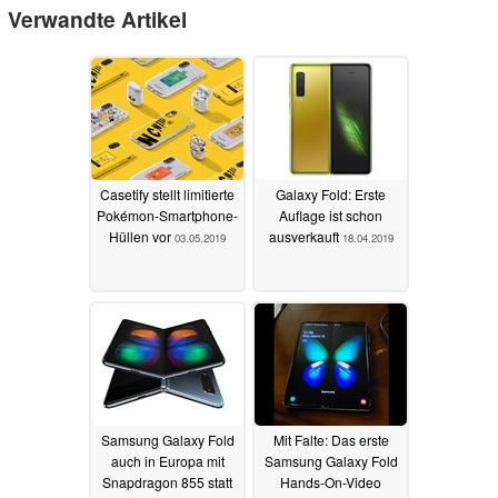
Verwandte Artikel
Casetify stellt limitierte
Galaxy Fold: Erste
Pokémon-Smartphone-
Auflage ist schon
Hüllen vor
ausverkauft
03.05.2019
18.04.2019
Samsung Galaxy Fold
Mit Falte: Das erste
auch in Europa mit
Samsung Galaxy Fold
Snapdragon 855 statt
Hands-On-Video