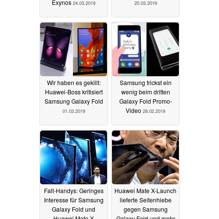
Exynos
24.03.2019
20.03.2019
Wir haben es gekillt:
Samsung trickst ein
Huawei-Boss kritisiert
wenig beim dritten
Samsung Galaxy Fold
Galaxy Fold Promo-
Video
01.03.2019
28.02.2019
Falt-Handys: Geringes
Huawei Mate X-Launch
Interesse für Samsung
lieferte Seitenhiebe
Galaxy Fold und
gegen Samsung
Huawei Mate X
Galaxy Fold und mehr