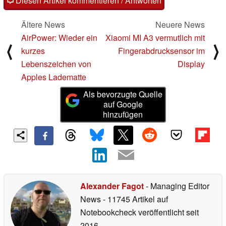
Diesen Artikel kommentieren / Antworten
Ältere News
Neuere News
AirPower: Wieder ein
Xiaomi MI A3 vermutlich mit
⟨
⟩
kurzes
Fingerabdrucksensor im
Lebenszeichen von
Display
Apples Ladematte
Als bevorzugte Quelle
auf Google
hinzufügen
Alexander Fagot
- Managing Editor
News
- 11745 Artikel auf
Notebookcheck veröffentlicht
seit
2016