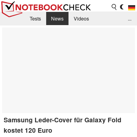
Tests
News
Videos
...
Benchmarks & Tech
Externe Tests
Kaufberatung
Deals
Suche
Jobs
Forum
Samsung Leder-Cover für Galaxy Fold
kostet 120 Euro