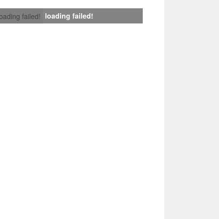
loading failed!
loading failed!