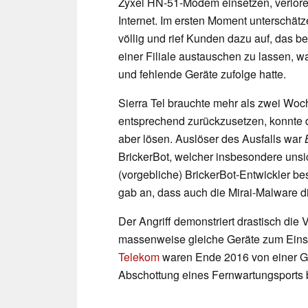
Zyxel HN-51-Modem einsetzen, verlor
Internet. Im ersten Moment unterschätze
völlig und rief Kunden dazu auf, das b
einer Filiale austauschen zu lassen, 
und fehlende Geräte zufolge hatte.
Sierra Tel brauchte mehr als zwei Wo
entsprechend zurückzusetzen, konnte d
aber lösen. Auslöser des Ausfalls war
BrickerBot, welcher insbesondere unsic
(vorgebliche) BrickerBot-Entwickler bes
gab an, dass auch die Mirai-Malware d
Der Angriff demonstriert drastisch die Ve
massenweise gleiche Geräte zum Ein
Telekom
waren Ende 2016 von einer Gr
Abschottung eines Fernwartungsports 