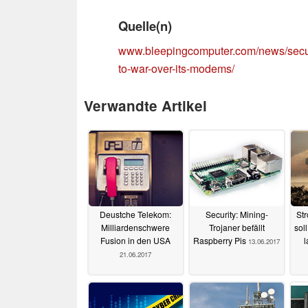
Quelle(n)
www.bleepingcomputer.com/news/secur
to-war-over-its-modems/
Verwandte Artikel
Deustche Telekom:
Security: Mining-
Str
Milliardenschwere
Trojaner befällt
sol
Fusion in den USA
Raspberry Pis
l
13.06.2017
21.06.2017