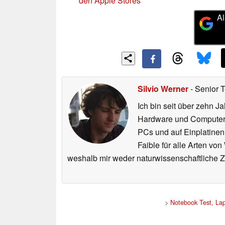
den Apple Stores
Al
Silvio Werner
- Senior 
Ich bin seit über zehn J
Hardware und ComputerBa
PCs und auf Einplatinen
Faible für alle Arten vo
weshalb mir weder naturwissenschaftliche 
>
Notebook Test, La