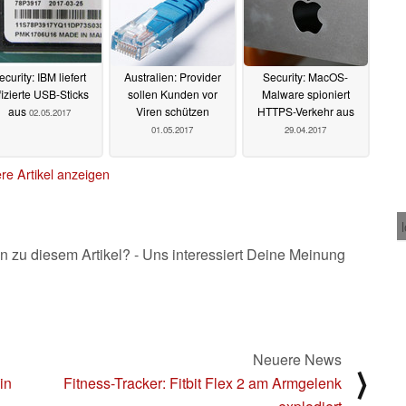
ecurity: IBM liefert
Australien: Provider
Security: MacOS-
fizierte USB-Sticks
sollen Kunden vor
Malware spioniert
aus
Viren schützen
HTTPS-Verkehr aus
02.05.2017
01.05.2017
29.04.2017
re Artikel anzeigen
n zu diesem Artikel? - Uns interessiert Deine Meinung
Neuere News
⟩
in
Fitness-Tracker: Fitbit Flex 2 am Armgelenk