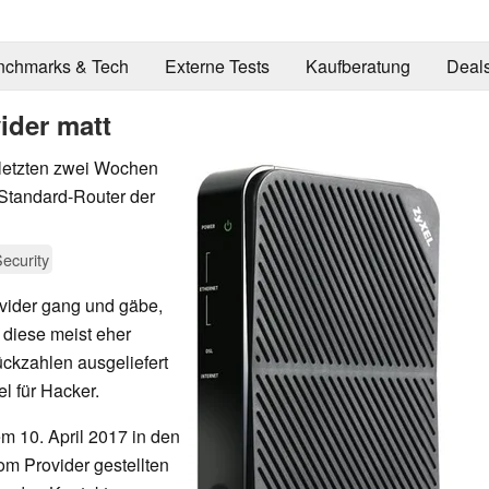
nchmarks & Tech
Externe Tests
Kaufberatung
Deal
ider matt
 letzten zwei Wochen
 Standard-Router der
ecurity
rovider gang und gäbe,
 diese meist eher
ckzahlen ausgeliefert
l für Hacker.
m 10. April 2017 in den
om Provider gestellten