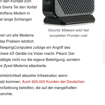
en den Kontakt zum
 Sierra Tel den Vorfall
etroffene Modem in
was lange Schlangen
Security: Malware setzt fast
chen um alle Modems
kompletten Provider matt
as Problem letztlich
BleepingComputers
zufolge ein Angriff des
here IoT-Geräte ins Visier macht. Pikant: Der
tätigte nicht nur die eigene Beteiligung, sondern
ie Zyxel-Modems attackierte.
rletzlichkeit aktueller Infrastruktur, wenn
satz kommen.
Auch 900.000 Kunden der Deutschen
oßstörung betroffen, die auf der mangelhaften
beruhte.