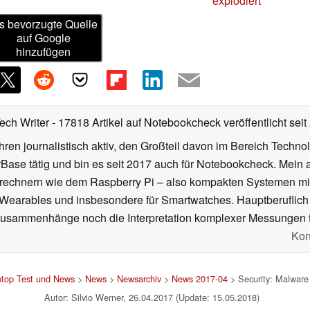
explodiert
s bevorzugte Quelle
auf Google
hinzufügen
Tech Writer
- 17818 Artikel auf Notebookcheck veröffentlicht
seit
ahren journalistisch aktiv, den Großteil davon im Bereich Techn
se tätig und bin es seit 2017 auch für Notebookcheck. Mein ak
rechnern wie dem Raspberry Pi – also kompakten Systemen mit
n Wearables und insbesondere für Smartwatches. Hauptberuflich
Zusammenhänge noch die Interpretation komplexer Messungen f
Kon
ptop Test und News
>
News
>
Newsarchiv
>
News 2017-04
> Security: Malware 
Autor: Silvio Werner, 26.04.2017 (Update: 15.05.2018)