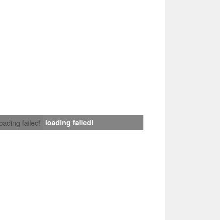
loading failed!
loading failed!