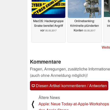
MacOS: Hackergruppe
Onlinebanking:
S
Snake bereitet Angriff
Kriminelle plünderten
in
vor
Konten
05.05.2017
03.05.2017
Weite
Kommentare
Fragen, Anregungen, zusätzliche Informatione
(auch ohne Anmeldung möglich)!
Diesen Artikel kommentieren / Antworten
Ältere News
⟨
Apple: Neue Today-at-Apple-Workshops 