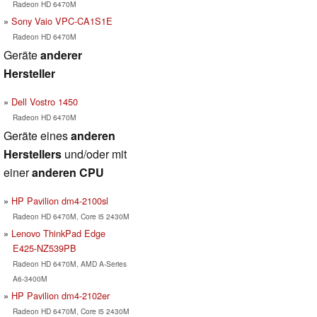
Radeon HD 6470M
Sony Vaio VPC-CA1S1E
Radeon HD 6470M
Geräte
anderer
Hersteller
Dell Vostro 1450
Radeon HD 6470M
Geräte eines
anderen
Herstellers
und/oder mit
einer
anderen CPU
HP Pavilion dm4-2100sl
Radeon HD 6470M, Core i5 2430M
Lenovo ThinkPad Edge
E425-NZ539PB
Radeon HD 6470M, AMD A-Series
A6-3400M
HP Pavilion dm4-2102er
Radeon HD 6470M, Core i5 2430M