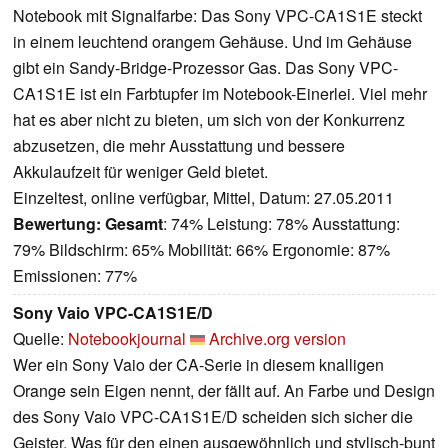
Notebook mit Signalfarbe: Das Sony VPC-CA1S1E steckt
in einem leuchtend orangem Gehäuse. Und im Gehäuse
gibt ein Sandy-Bridge-Prozessor Gas. Das Sony VPC-
CA1S1E ist ein Farbtupfer im Notebook-Einerlei. Viel mehr
hat es aber nicht zu bieten, um sich von der Konkurrenz
abzusetzen, die mehr Ausstattung und bessere
Akkulaufzeit für weniger Geld bietet.
Einzeltest, online verfügbar, Mittel, Datum: 27.05.2011
Bewertung:
Gesamt
: 74% Leistung: 78% Ausstattung:
79% Bildschirm: 65% Mobilität: 66% Ergonomie: 87%
Emissionen: 77%
Sony Vaio VPC-CA1S1E/D
Quelle:
Notebookjournal
Archive.org version
Wer ein Sony Vaio der CA-Serie in diesem knalligen
Orange sein Eigen nennt, der fällt auf. An Farbe und Design
des Sony Vaio VPC-CA1S1E/D scheiden sich sicher die
Geister. Was für den einen ausgewöhnlich und stylisch-bunt