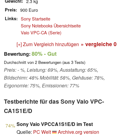
Gewicht
2.3 kg
Preis
900 Euro
Links
Sony Startseite
Sony Notebooks Übersichtseite
Vaio VPC-CA (Serie)
» vergleiche
0
[+] Zum Vergleich hinzufügen
80%
- Gut
Bewertung:
Durchschnitt von
2
Bewertungen (aus
3
Tests)
Preis: - %, Leistung: 69%, Ausstattung: 65%,
Bildschirm: 48% Mobilität: 58%, Gehäuse: 78%,
Ergonomie: 75%, Emissionen: 77%
Testberichte für das Sony Vaio VPC-
CA1S1E/D
Sony Vaio VPCCA1S1E/D im Test
74%
Quelle:
PC Welt
Archive.org version