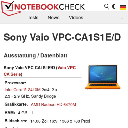
Tests
News
Videos
...
Benchmarks & Tech
Externe Tests
Sony Vaio VPC-CA1S1E/D
Kaufberatung
Deals
Suche
Jobs
Ausstattung / Datenblatt
Forum
Sony Vaio VPC-CA1S1E/D (
Vaio VPC-
CA Serie
)
Prozessor
Intel Core i5-2410M
2c/4t 2 x
2.3 - 2.9 GHz, Sandy Bridge
Grafikkarte
AMD Radeon HD 6470M
RAM
4 GB
Bildschirm
14.00 Zoll 16:9, 1366 x 768 Pixel