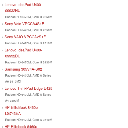
Lenovo IdeaPad U400-
09932NU
Radeon HD 6470M, Core i3 2350M
Sony Vaio VPCCA4S1E
Radeon HD 6470M, Core i3 2350M
Sony VAIO VPCCA2S1E
Radeon HD 6470M, Core i3 2310M
Lenovo IdeaPad U400-
09932DU
Radeon HD 6470M, Core i5 2430M
Samsung 305V4A-S02
Radeon HD 6470M, AMD A-Series
A6-3410MX
Lenovo ThinkPad Edge E425
Radeon HD 6470M, AMD A-Series
A4-3300M
HP EliteBook 8460p–
LG743EA
Radeon HD 6470M, Core i5 2540M
HP Elitebook 8460p-