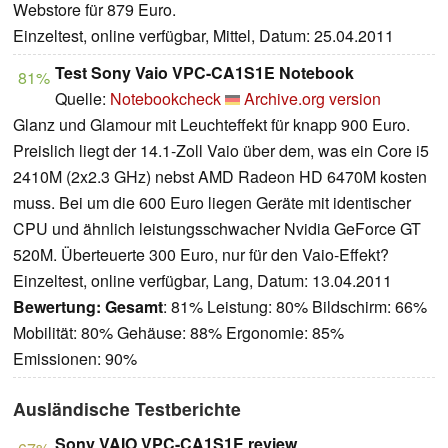
Webstore für 879 Euro.
Einzeltest, online verfügbar, Mittel, Datum: 25.04.2011
Test Sony Vaio VPC-CA1S1E Notebook
81%
Quelle:
Notebookcheck
Archive.org version
Glanz und Glamour mit Leuchteffekt für knapp 900 Euro.
Preislich liegt der 14.1-Zoll Vaio über dem, was ein Core i5
2410M (2x2.3 GHz) nebst AMD Radeon HD 6470M kosten
muss. Bei um die 600 Euro liegen Geräte mit identischer
CPU und ähnlich leistungsschwacher Nvidia GeForce GT
520M. Überteuerte 300 Euro, nur für den Vaio-Effekt?
Einzeltest, online verfügbar, Lang, Datum: 13.04.2011
Bewertung:
Gesamt
: 81% Leistung: 80% Bildschirm: 66%
Mobilität: 80% Gehäuse: 88% Ergonomie: 85%
Emissionen: 90%
Ausländische Testberichte
Sony VAIO VPC-CA1S1E review