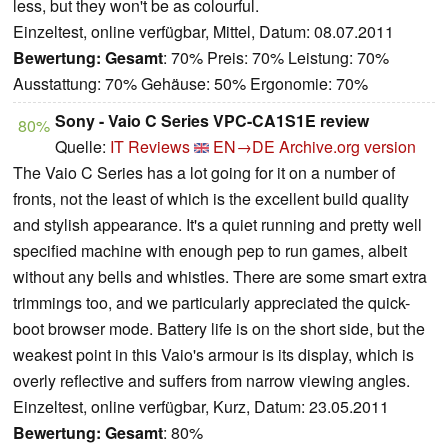
less, but they won't be as colourful.
Einzeltest, online verfügbar, Mittel, Datum: 08.07.2011
Bewertung:
Gesamt
: 70% Preis: 70% Leistung: 70%
Ausstattung: 70% Gehäuse: 50% Ergonomie: 70%
Sony - Vaio C Series VPC-CA1S1E review
80%
Quelle:
IT Reviews
EN→DE
Archive.org version
The Vaio C Series has a lot going for it on a number of
fronts, not the least of which is the excellent build quality
and stylish appearance. It's a quiet running and pretty well
specified machine with enough pep to run games, albeit
without any bells and whistles. There are some smart extra
trimmings too, and we particularly appreciated the quick-
boot browser mode. Battery life is on the short side, but the
weakest point in this Vaio's armour is its display, which is
overly reflective and suffers from narrow viewing angles.
Einzeltest, online verfügbar, Kurz, Datum: 23.05.2011
Bewertung:
Gesamt
: 80%