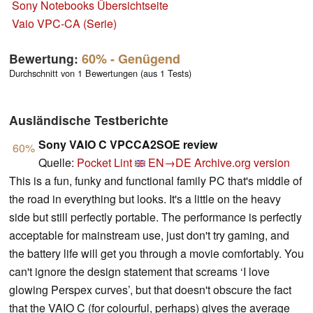
Sony Notebooks Übersichtseite
Vaio VPC-CA (Serie)
Bewertung:
60%
- Genügend
Durchschnitt von 1 Bewertungen (aus 1 Tests)
Ausländische Testberichte
Sony VAIO C VPCCA2SOE review
60%
Quelle:
Pocket Lint
EN→DE
Archive.org version
This is a fun, funky and functional family PC that's middle of
the road in everything but looks. It's a little on the heavy
side but still perfectly portable. The performance is perfectly
acceptable for mainstream use, just don't try gaming, and
the battery life will get you through a movie comfortably. You
can't ignore the design statement that screams ‘I love
glowing Perspex curves’, but that doesn't obscure the fact
that the VAIO C (for colourful, perhaps) gives the average