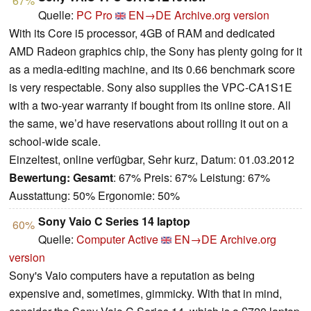
67%
Quelle:
PC Pro
EN→DE
Archive.org version
With its Core i5 processor, 4GB of RAM and dedicated
AMD Radeon graphics chip, the Sony has plenty going for it
as a media-editing machine, and its 0.66 benchmark score
is very respectable. Sony also supplies the VPC-CA1S1E
with a two-year warranty if bought from its online store. All
the same, we’d have reservations about rolling it out on a
school-wide scale.
Einzeltest, online verfügbar, Sehr kurz, Datum: 01.03.2012
Bewertung:
Gesamt
: 67% Preis: 67% Leistung: 67%
Ausstattung: 50% Ergonomie: 50%
Sony Vaio C Series 14 laptop
60%
Quelle:
Computer Active
EN→DE
Archive.org
version
Sony's Vaio computers have a reputation as being
expensive and, sometimes, gimmicky. With that in mind,