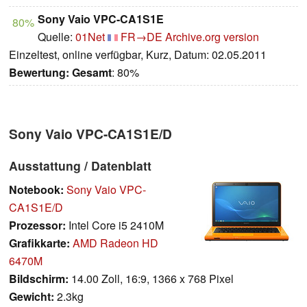
Sony Vaio VPC-CA1S1E
80%
Quelle:
01Net
FR→DE
Archive.org version
Einzeltest, online verfügbar, Kurz, Datum: 02.05.2011
Bewertung:
Gesamt
: 80%
Sony Vaio VPC-CA1S1E/D
Ausstattung / Datenblatt
Notebook:
Sony Vaio VPC-
CA1S1E/D
Prozessor:
Intel Core i5 2410M
Grafikkarte:
AMD Radeon HD
6470M
Bildschirm:
14.00 Zoll, 16:9, 1366 x 768 Pixel
Gewicht:
2.3kg