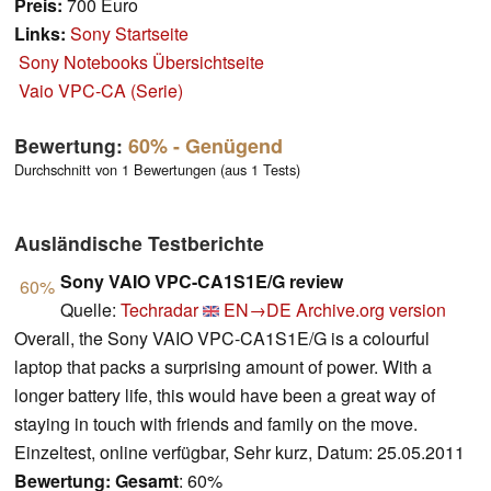
Preis:
700 Euro
Links:
Sony Startseite
Sony Notebooks Übersichtseite
Vaio VPC-CA (Serie)
Bewertung:
60%
- Genügend
Durchschnitt von 1 Bewertungen (aus 1 Tests)
Ausländische Testberichte
Sony VAIO VPC-CA1S1E/G review
60%
Quelle:
Techradar
EN→DE
Archive.org version
Overall, the Sony VAIO VPC-CA1S1E/G is a colourful
laptop that packs a surprising amount of power. With a
longer battery life, this would have been a great way of
staying in touch with friends and family on the move.
Einzeltest, online verfügbar, Sehr kurz, Datum: 25.05.2011
Bewertung:
Gesamt
: 60%