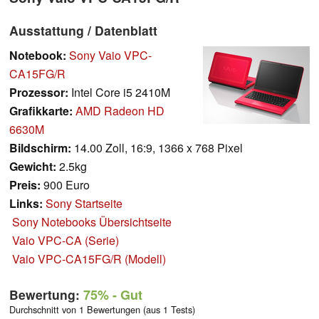
Ausstattung / Datenblatt
Notebook:
Sony Vaio VPC-
CA15FG/R
Prozessor:
Intel Core i5 2410M
Grafikkarte:
AMD Radeon HD
6630M
Bildschirm:
14.00 Zoll, 16:9, 1366 x 768 Pixel
Gewicht:
2.5kg
Preis:
900 Euro
Links:
Sony Startseite
Sony Notebooks Übersichtseite
Vaio VPC-CA (Serie)
Vaio VPC-CA15FG/R (Modell)
Bewertung:
75%
- Gut
Durchschnitt von 1 Bewertungen (aus 1 Tests)