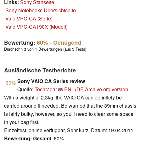
Links:
Sony Startseite
Sony Notebooks Übersichtseite
Vaio VPC-CA (Serie)
Vaio VPC-CA190X (Modell)
Bewertung:
60%
- Genügend
Durchschnitt von 1 Bewertungen (aus 3 Tests)
Ausländische Testberichte
Sony VAIO CA Series review
60%
Quelle:
Techradar
EN→DE
Archive.org version
With a weight of 2.3kg, the VAIO CA can definitely be
carried around if needed. Be warned that the 39mm chassis
is fairly bulky, however, so you'll need to clear some space
in your bag first.
Einzeltest, online verfügbar, Sehr kurz, Datum: 19.04.2011
Bewertung:
Gesamt
: 60%