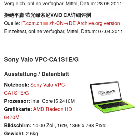
Vergleich, online verfügbar, Mittel, Datum: 28.05.2011
拒绝平庸 萤光绿索尼VAIO CA详细评测
Quelle:
IT.com.cn
zh-CN→DE
Archive.org version
Einzeltest, online verfügbar, Mittel, Datum: 07.04.2011
Sony Vaio VPC-CA1S1E/G
Ausstattung / Datenblatt
Notebook:
Sony Vaio VPC-
CA1S1E/G
Prozessor:
Intel Core i5 2410M
Grafikkarte:
AMD Radeon HD
6470M
Bildschirm:
14.00 Zoll, 16:9, 1366 x 768 Pixel
Gewicht:
2.5kg