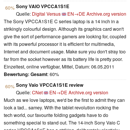
Sony VAIO VPCCA1S1E
60%
Quelle:
Digital Versus
EN→DE
Archive.org version
The Sony VPCCA1S1E C series laptop is a 14 inch in a
strikingly colourful design. Although its graphics card won't
give the sort of performance gamers are looking for, coupled
with its powerful processor it is efficient for multimedia,
Internet and document usage. Make sure you don't stray too
far from the socket however as its battery life is pretty poor.
Einzeltest, online verfügbar, Mittel, Datum: 06.05.2011
Bewertung:
Gesamt
: 60%
Sony Vaio VPCCA1S1E review
60%
Quelle:
CNet
EN→DE
Archive.org version
Much as we love laptops, we'd be the first to admit they can
look a tad... samey. With the tablet revolution rocking the
tech world, our favourite folding gadgets have to do
something special to stand out. The 14-inch Sony Vaio C