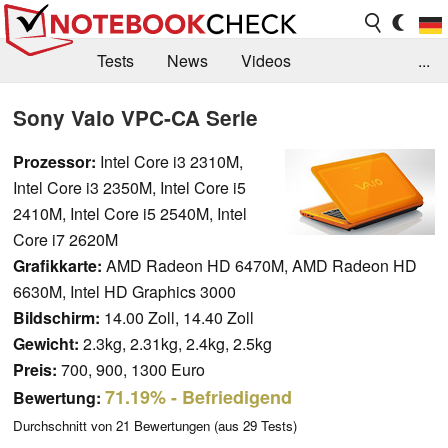
Tests
News
Videos
...
Benchmarks & Tech
Externe Tests
Sony Vaio VPC-CA Serie
Kaufberatung
Deals
Suche
Jobs
Prozessor:
Intel Core i3 2310M,
Intel Core i3 2350M, Intel Core i5
Forum
2410M, Intel Core i5 2540M, Intel
Core i7 2620M
Grafikkarte:
AMD Radeon HD 6470M, AMD Radeon HD
6630M, Intel HD Graphics 3000
Bildschirm:
14.00 Zoll, 14.40 Zoll
Gewicht:
2.3kg, 2.31kg, 2.4kg, 2.5kg
Preis:
700, 900, 1300 Euro
71.19%
- Befriedigend
Bewertung:
Durchschnitt von
21
Bewertungen (aus
29
Tests)