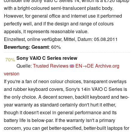
consider the Sony Vaio C Series 14, which is a £720 laptop
with a bright-coloured semi-translucent plastic body.
However, for general office and internet use it performed
perfectly well, and if the design and range of colours
appeals, it represents reasonable value.
Einzeltest, online verfügbar, Mittel, Datum: 05.08.2011
Bewertung:
Gesamt
: 60%
Sony VAIO C Series review
70%
Quelle:
Trusted Reviews
EN→DE
Archive.org
version
If you're a fan of neon colour choices, transparent overlays
and rubber keyboard covers, Sony's 14in VAIO C Series is
the only choice. A decent screen, backlit keyboard and two-
year warranty as standard certainly don't hurt it either,
though it doesn't excel in general performance and its
battery life is below-par. If the warranty isn't a primary
concern, you can get better-specified, better-built laptops for