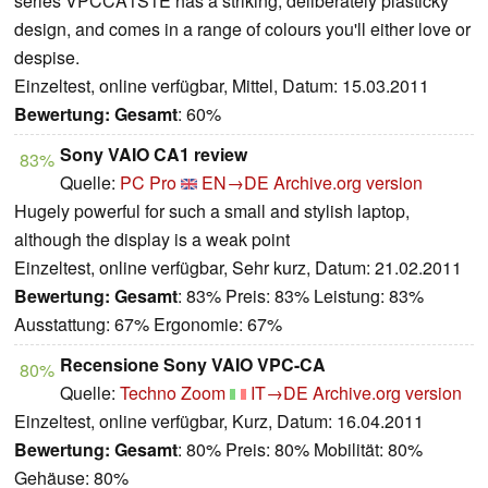
series VPCCA1S1E has a striking, deliberately plasticky
design, and comes in a range of colours you'll either love or
despise.
Einzeltest, online verfügbar, Mittel, Datum: 15.03.2011
Bewertung:
Gesamt
: 60%
Sony VAIO CA1 review
83%
Quelle:
PC Pro
EN→DE
Archive.org version
Hugely powerful for such a small and stylish laptop,
although the display is a weak point
Einzeltest, online verfügbar, Sehr kurz, Datum: 21.02.2011
Bewertung:
Gesamt
: 83% Preis: 83% Leistung: 83%
Ausstattung: 67% Ergonomie: 67%
Recensione Sony VAIO VPC-CA
80%
Quelle:
Techno Zoom
IT→DE
Archive.org version
Einzeltest, online verfügbar, Kurz, Datum: 16.04.2011
Bewertung:
Gesamt
: 80% Preis: 80% Mobilität: 80%
Gehäuse: 80%