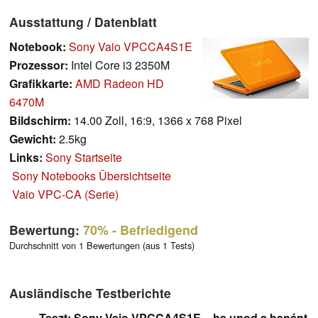
Ausstattung / Datenblatt
Notebook:
Sony Vaio VPCCA4S1E
Prozessor:
Intel Core i3 2350M
Grafikkarte:
AMD Radeon HD
6470M
Bildschirm:
14.00 Zoll, 16:9, 1366 x 768 Pixel
Gewicht:
2.5kg
Links:
Sony Startseite
Sony Notebooks Übersichtseite
Vaio VPC-CA (Serie)
Bewertung:
70%
- Befriedigend
Durchschnitt von 1 Bewertungen (aus 1 Tests)
Ausländische Testberichte
Teszt: Sony Vaio VPCCA4S1E – ha unod a banánt