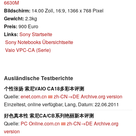
6630M
Bildschirm:
14.00 Zoll, 16:9, 1366 x 768 Pixel
Gewicht:
2.3kg
Preis:
900 Euro
Links:
Sony Startseite
Sony Notebooks Übersichtseite
Vaio VPC-CA (Serie)
Ausländische Testberichte
个性张扬 索尼VAIO CA18多彩本评测
Quelle:
enet.com.cn
zh-CN→DE
Archive.org version
Einzeltest, online verfügbar, Lang, Datum: 22.06.2011
好色真本性 索尼CA/CB系列艳丽新本评测
Quelle:
PC Online.com.cn
zh-CN→DE
Archive.org
version